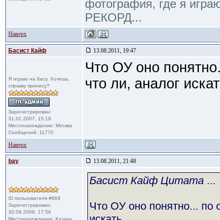
фотография, где я игра
РЕКОРД...
Наверх
Басист Кайф
13.08.2011, 19:47
Что ОУ оно понятно.
что ли, аналог искать
Я играю на басу. Хочешь,
справку принесу?
Зарегистрирован:
31.01.2007, 15:19
Местонахождение: Москва
Сообщений: 11770
Наверх
bay
13.08.2011, 21:48
Басист Кайф Цитата
...
ID пользователя #669
Что ОУ оно понятно... по 
Зарегистрирован:
30.09.2008, 17:58
искать...
Местонахождение: Казань