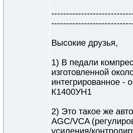
---------------------------
---------------------------
Высокие друзья,
1) В педали компре
изготовленной около
интегрированное - о
К1400УН1
2) Это такое же ав
AGC/VCA (регулиро
усиления/контроли