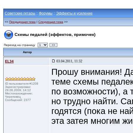
Советские гитары
::
Форумы
::
Эффекты и усиление
<<
Предыдущая тема
|
Следующая тема
>>
Схемы педалей (эффектов, примочек)
Переход на страницу
>>
Автор
03.04.2011, 11:32
EL34
Прошу внимания! Да
теме схемы педалек
ID пользователя #1208
Зарегистрирован:
по возможности), а 
29.06.2009, 14:12
Местонахождение:
Череповец
но трудно найти. С
Сообщений: 2377
годятся (пока не на
эта затея многим жи