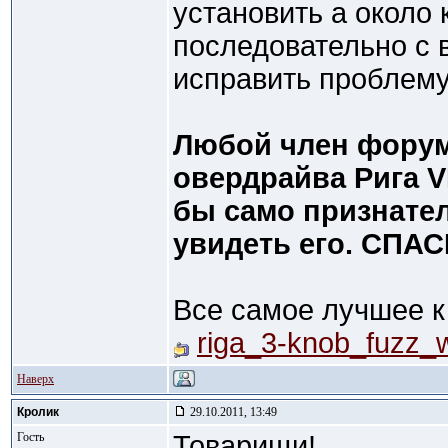
установить a около
последовательно с 
исправить проблему
Любой член форум
овердрайва Рига V
бы само признател
увидеть его. СПА
Все самое лучшее к
riga_3-knob_fuzz_w
Наверх
Кролик
29.10.2011, 13:49
Гость
Товарищи!