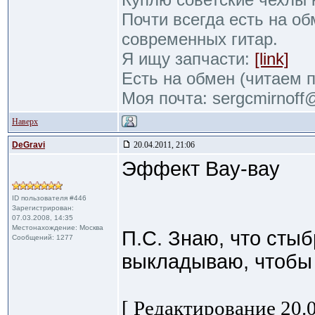
Почти всегда есть на об
современных гитар.
Я ищу запчасти:
[link]
Есть на обмен (читаем 
Моя почта: sergcmirnof
Наверх
DeGravi
20.04.2011, 21:06
Эффект Вау-вау
ID пользователя #446
Зарегистрирован:
07.03.2008, 14:35
Местонахождение: Москва
П.С. Знаю, что сты
Сообщений: 1277
выкладываю, чтобы
[ Редактирование 20.0