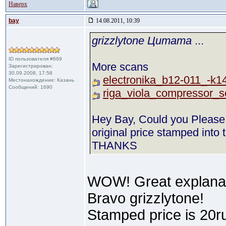
Наверх
bay
14.08.2011, 10:39
grizzlytone Цитата
...
ID пользователя #669
More scans
Зарегистрирован:
30.09.2008, 17:58
electronika_b12-011_-k1
Местонахождение: Казань
Сообщений: 1690
riga_viola_compressor_s
Hey Bay, Could you Please t
original price stamped into 
THANKS
WOW! Great explanat
Bravo grizzlytone!
Stamped price is 20r