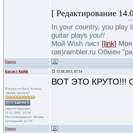
[ Редактирование 14.0
In your country, you play t
guitar plays
you!!
Мой Wish лист
[link]
Моя 
гав)rambler.ru Обмен "р
Наверх
Басист Кайф
15.08.2011, 07:14
ВОТ ЭТО КРУТО!!! 
Я играю на басу. Хочешь,
справку принесу?
Зарегистрирован:
31.01.2007, 15:19
Местонахождение: Москва
Сообщений: 11770
Наверх