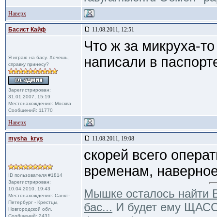
Наверх
Басист Кайф
11.08.2011, 12:51
Что ж за микруха-то
написали в паспорт
Я играю на басу. Хочешь,
справку принесу?
Зарегистрирован:
31.01.2007, 15:19
Местонахождение: Москва
Сообщений: 11770
Наверх
mysha_krys
11.08.2011, 19:08
скорей всего опера
временам, наверное,
ID пользователя #1814
Зарегистрирован:
10.04.2010, 19:43
Мышке осталось найти В
Местонахождение: Санкт-
Петербург - Крестцы,
бас...
И будет ему ЩАССТ
Новгородской обл.
Сообщений: 2431