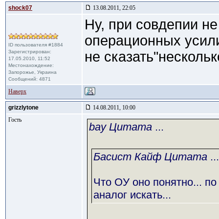
shock07
13.08.2011, 22:05
Ну, при совдепии не
операционных усили
ID пользователя #1884
Зарегистрирован:
не сказать"нескольк
17.05.2010, 11:52
Местонахождение:
Запорожье, Украина
Сообщений: 4871
Наверх
grizzlytone
14.08.2011, 10:00
Гость
bay Цитата
...
Басист Кайф Цитата
...
Что ОУ оно понятно... по 
аналог искать...