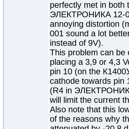
perfectly met in both 
ЭЛЕКТРОНИКА 12-001
annoying distortio
001 sound a lot bette
instead of 9V).
This problem can be 
placing a 3,9 or 4,3 
pin 10 (on the К1400
cathode towards pin 1
(R4 in ЭЛЕКТРОНИКА 
will limit the current
Also note that this lo
of the reasons why th
attenuated by -20,8 d