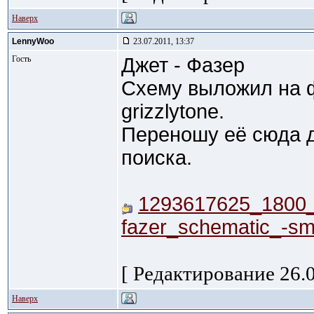
Наверх
LennyWoo
23.07.2011, 13:37
Гость
Джет - Фазер
Схему выложил на 
grizzlytone.
Переношу её сюда д
поиска.
1293617625_1800_f
fazer_schematic_-sma
[ Редактирование 26.0
Наверх