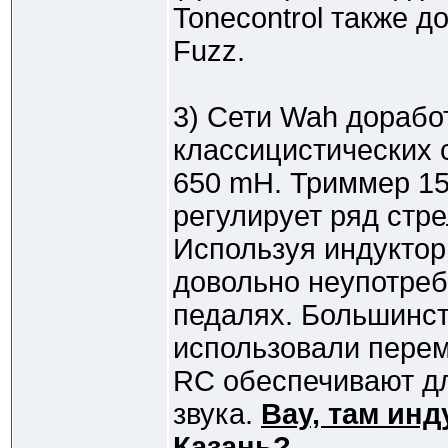
Tonecontrol также д
Fuzz.
3) Сети Wah дорабо
классицистических с
650 mH. Триммер 15
регулирует ряд стр
Используя индуктор
довольно неупотреб
педалях. Большинст
использовали пере
RC обеспечивают дл
звука.
Bay, там инд
Казань?