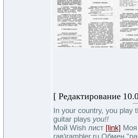
[ Редактирование 10.0
In your country, you play t
guitar plays
you!!
Мой Wish лист
[link]
Моя 
гав)rambler.ru Обмен "р