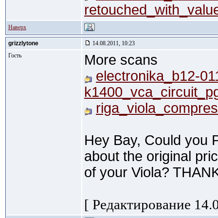
retouched_with_value
Наверх
grizzlytone
14.08.2011, 10:23
Гость
More scans
electronika_b12-01
k1400_vca_circuit_pg
riga_viola_compres
Hey Bay, Could you Pl
about the original pr
of your Viola? THAN
[ Редактирование 14.0