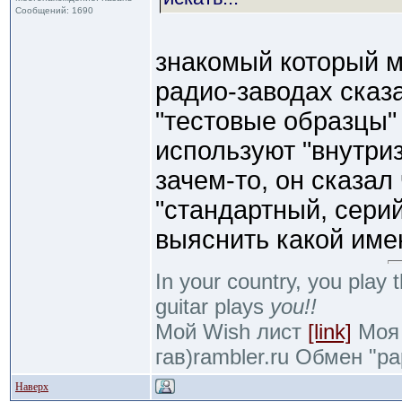
Сообщений: 1690
знакомый который м
радио-заводах сказа
"тестовые образцы"
используют "внутри
зачем-то, он сказал
"стандартный, серий
выяснить какой име
In your country, you play t
guitar plays
you!!
Мой Wish лист
[link]
Моя 
гав)rambler.ru Обмен "р
Наверх