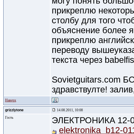
могу понять большое
прикреплю некоторы
столбу для того что
объяснение более я
прикреплю английск
переводу вышеуказа
текста через babelfi
Sovietguitars.com Б
здравствулте! залив
Наверх
grizzlytone
14.08.2011, 10:08
Гость
ЭЛЕКТРОНИКА 12-
elektronika_b12-0