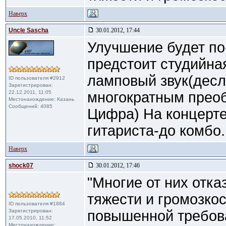
Наверх
Uncle Sascha
30.01.2012, 17:44
Улучшение будет по
предстоит студийная
ламповый звук(десл
ID пользователя #2912
Зарегистрирован:
22.12.2011, 11:05
многократным прео
Местонахождение: Казань
Сообщений: 4085
Цифра) На концерте 
гитариста-до комбо
Наверх
shock07
30.01.2012, 17:46
"Многие от них отка
тяжести и громозкост
ID пользователя #1884
Зарегистрирован:
повышенной требов
17.05.2010, 11:52
Местонахождение: