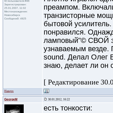
ID пользователя #46
Зарегистрирован:
преампом. Включал
25.01.2007, 11:02
Местонахождение:
транзисторные мощ
Новосибирск
Сообщений: 4925
бытовой усилитель.
понравился. Однаж
ламповый"© СВОЙ 
узнаваемым везде. 
sound. Делал Олег 
знаю, делает ли он 
[ Редактирование 30.0
Наверх
GeorgeM
30.01.2012, 16:22
есть тонкости: