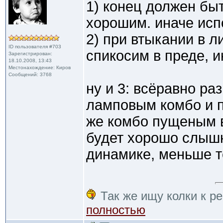
1) конец должен бы
хорошим. иначе исп
2) при втыкании в л
ID пользователя #703
спикосим в преде, и
Зарегистрирован:
18.10.2008, 13:43
Местонахождение: Киров
Сообщений: 3768
ну и 3: всёравно р
ламповым комбо и п
же комбо пущеным 
будет хорошо слыш
динамике, меньше 
Так же ищу колки к ре
полностью