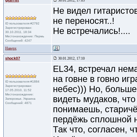
gitarrist
30.01.2012, 17:03
Не видел гитаристов
не переносят..!
ID пользователя #2792
Зарегистрирован:
Не встречались!....
30.10.2011, 18:34
Местонахождение: Пермь
Сообщений: 4247
Наверх
shock07
30.01.2012, 17:10
EL34, встречал не
на говне в говно игр
ID пользователя #1884
Зарегистрирован:
небес))) Но, больше
17.05.2010, 11:52
Местонахождение:
видеть мудаков, что
Запорожье, Украина
Сообщений: 4871
понимаешь, старичёк.
пердёжь сплошной н
Так что, согласен, 