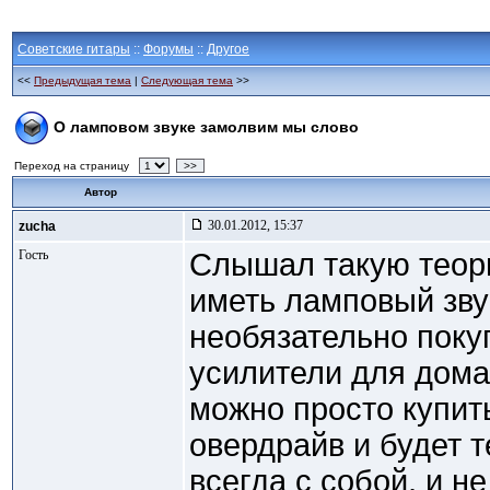
Советские гитары
::
Форумы
::
Другое
<<
Предыдущая тема
|
Следующая тема
>>
О ламповом звуке замолвим мы слово
Переход на страницу
>>
Автор
30.01.2012, 15:37
zucha
Гость
Слышал такую теори
иметь ламповый звук
необязательно поку
усилители для дома,
можно просто купит
овердрайв и будет 
всегда с собой, и н