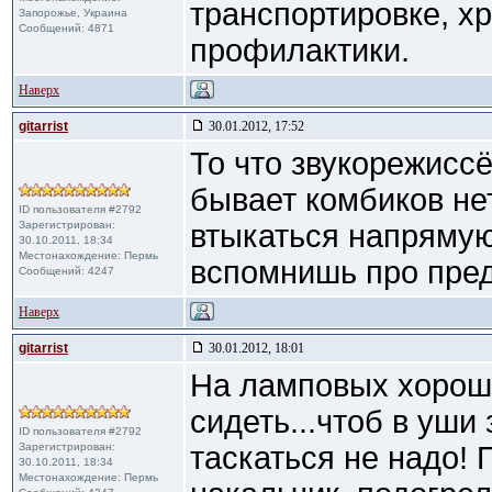
транспортировке, х
Запорожье, Украина
Сообщений: 4871
профилактики.
Наверх
gitarrist
30.01.2012, 17:52
То что звукорежиссё
бывает комбиков нет
ID пользователя #2792
Зарегистрирован:
втыкаться напрямую,
30.10.2011, 18:34
Местонахождение: Пермь
вспомнишь про пред!
Сообщений: 4247
Наверх
gitarrist
30.01.2012, 18:01
На ламповых хорошо
сидеть...чтоб в уши 
ID пользователя #2792
Зарегистрирован:
таскаться не надо!
30.10.2011, 18:34
Местонахождение: Пермь