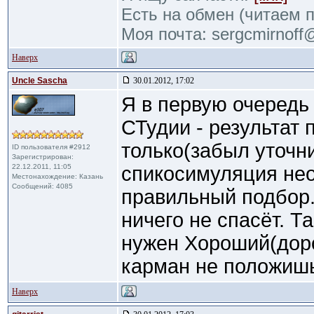
Есть на обмен (читаем 
Моя почта: sergcmirnof
Наверх
Uncle Sascha
30.01.2012, 17:02
Я в первую очередь
СТудии - результат
только(забыл уточн
ID пользователя #2912
Зарегистрирован:
22.12.2011, 11:05
спикосимуляция нео
Местонахождение: Казань
Сообщений: 4085
правильный подбор
ничего не спасёт. Та
нужен Хороший(доро
карман не положиш
Наверх