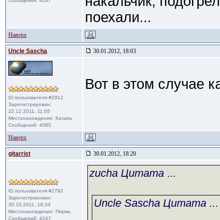
накальчик, подогрел
Сообщений: 4247
поехали...
Наверх
Uncle Sascha
30.01.2012, 18:03
Вот в этом случае к
ID пользователя #2912
Зарегистрирован:
22.12.2011, 11:05
Местонахождение: Казань
Сообщений: 4085
Наверх
gitarrist
30.01.2012, 18:20
zucha Цитата
...
ID пользователя #2792
Зарегистрирован:
Uncle Sascha Цитата
...
30.10.2011, 18:34
Местонахождение: Пермь
Сообщений: 4247