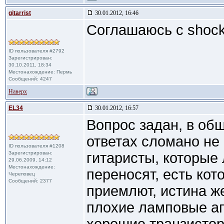
gitarrist
30.01.2012, 16:46
Соглашаюсь с shock
ID пользователя #2792
Зарегистрирован:
30.10.2011, 18:34
Местонахождение: Пермь
Сообщений: 4247
Наверх
EL34
30.01.2012, 16:57
Вопрос задан, в общ
ответах сломано не 
ID пользователя #1208
Зарегистрирован:
гитаристы, которые 
29.06.2009, 14:12
Местонахождение:
переносят, есть кот
Череповец
Сообщений: 2377
приемлют, истина же
плохие ламповые а