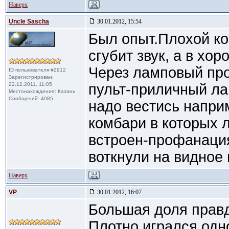
Наверх
Uncle Sascha
30.01.2012, 15:54
Был опыт.Плохой ко
сгубит звук, а в хо
Через ламповый про
ID пользователя #2912
Зарегистрирован:
22.12.2011, 11:05
пульт-приличный ла
Местонахождение: Казань
Сообщений: 4085
надо вестись напри
комбари в которых
встроен-профанация
воткнули на видное
Наверх
VP
30.01.2012, 16:07
Большая доля правд
Плотно игрался одн