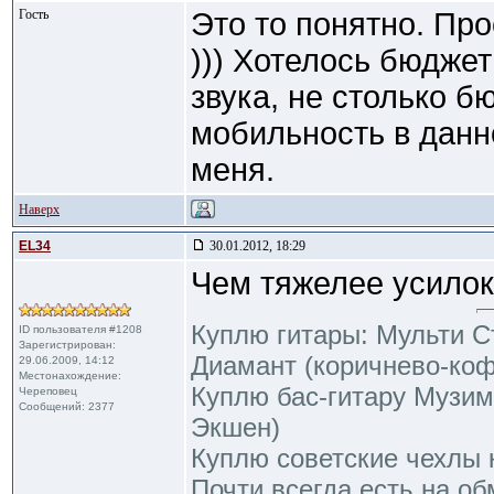
Гость
Это то понятно. Про
))) Хотелось бюдже
звука, не столько б
мобильность в данн
меня.
Наверх
EL34
30.01.2012, 18:29
Чем тяжелее усилок
Куплю гитары: Мульти С
ID пользователя #1208
Зарегистрирован:
Диамант (коричнево-ко
29.06.2009, 14:12
Местонахождение:
Куплю бас-гитару Музим
Череповец
Сообщений: 2377
Экшен)
Куплю советские чехлы 
Почти всегда есть на об