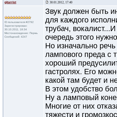
gitarrist
30.01.2012, 17:40
Звук должен быть и
для каждого исполни
ID пользователя #2792
Зарегистрирован:
трубач, вокалист...
30.10.2011, 18:34
Местонахождение: Пермь
очередь этого нужно
Сообщений: 4247
Но изначально речь
лампового преда с 
хороший предусилит
гастролях. Его можн
какой там будет и не
В этом удобство бо
Ну а ламповый коне
Многие от них отказ
тяжести и громозкос