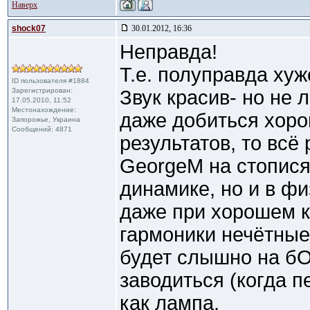
Наверх
shock07
30.01.2012, 16:36
Неправда!
Т.е. полуправда хуж
ID пользователя #1884
Зарегистрирован:
Звук красив- но не 
17.05.2010, 11:52
Местонахождение:
даже добиться хоро
Запорожье, Украина
Сообщений: 4871
результатов, то всё
GeorgeM на стописят
динамике, но и в фи
даже при хорошем к
гармоники нечётны
будет слышно на бО
заводиться (когда п
как лампа.