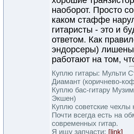
хорошие транзистор
наоборот. Просто с
каком стаффе нару
гитаристы - это и 
ответом. Как прави
эндорсеры) лишены
работают на том, чт
Куплю гитары: Мульти С
Диамант (коричнево-ко
Куплю бас-гитару Музим
Экшен)
Куплю советские чехлы 
Почти всегда есть на об
современных гитар.
Я ищу запчасти:
[link]