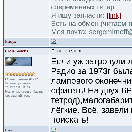
современных гитар.
Я ищу запчасти:
[link]
Есть на обмен (читаем 
Моя почта: sergcmirnof
Наверх
Uncle Sascha
30.01.2012, 18:31
Если уж затронули л
Радио за 1973г был
лампового оконечник
ID пользователя #2912
Зарегистрирован:
22.12.2011, 11:05
офигеть! На двух 6
Местонахождение: Казань
Сообщений: 4085
тетрод),малогабари
лёгкие. Всё, завели
поискать!
Наверх