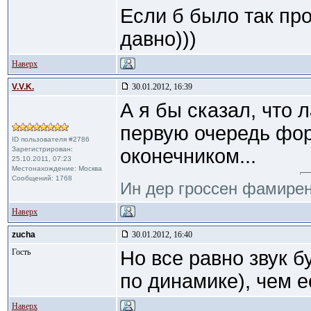
Если б было так пр
давно)))
Наверх
V.V.K.
30.01.2012, 16:39
А я бы сказал, что 
первую очередь фо
ID пользователя #2786
Зарегистрирован:
оконечником...
25.10.2011, 07:23
Местонахождение: Москва
Сообщений: 1768
Ин дер гроссен фамирен
Наверх
zucha
30.01.2012, 16:40
Гость
Но все равно звук б
по динамике), чем е
Наверх