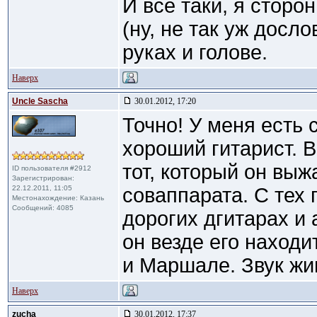
И всё таки, я сторон
(ну, не так уж досл
руках и голове.
Наверх
Uncle Sascha
30.01.2012, 17:20
Точно! У меня есть 
хороший гитарист. В
тот, который он выж
ID пользователя #2912
Зарегистрирован:
22.12.2011, 11:05
соваппарата. С тех 
Местонахождение: Казань
Сообщений: 4085
дорогих дгитарах и 
он везде его наход
и Маршале. Звук жи
Наверх
zucha
30.01.2012, 17:37