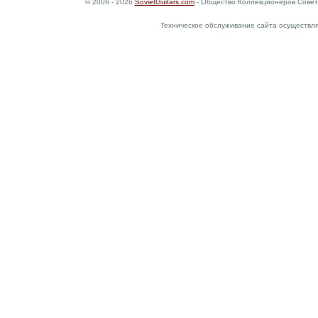
© 2006 - 2026
SovietGuitars.com
- Общество Коллекционеров Совет
Техническое обслуживание сайта осуществл