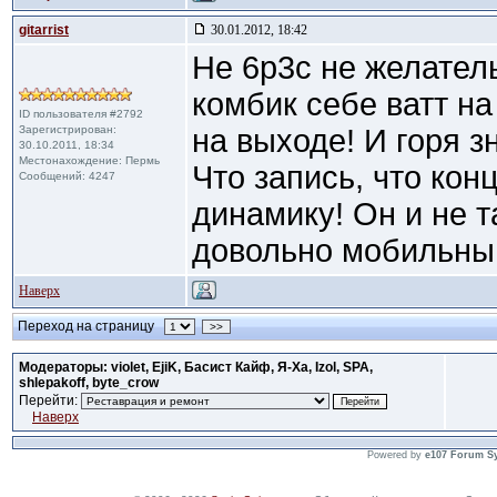
gitarrist
30.01.2012, 18:42
Не 6р3с не желател
комбик себе ватт на
ID пользователя #2792
Зарегистрирован:
на выходе! И горя зн
30.10.2011, 18:34
Местонахождение: Пермь
Что запись, что кон
Сообщений: 4247
динамику! Он и не т
довольно мобильны
Наверх
Переход на страницу
>>
Модераторы: violet, EjiK, Басист Кайф, Я-Ха, Izol, SPA,
shlepakoff, byte_crow
Перейти:
Наверх
Powered by
e107 Forum S