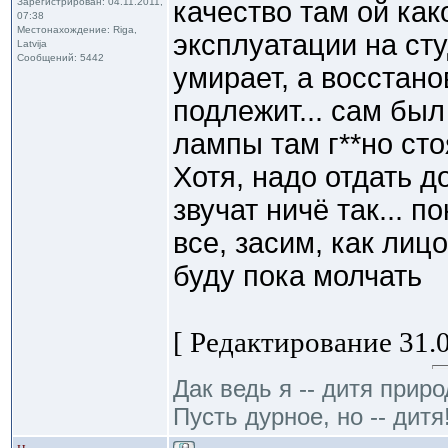
Зарегистрирован: 04.11.2011,
качество там ой како
07:38
Местонахождение: Riga,
эксплуатации на ст
Latvija
Сообщений: 5442
умирает, а восстан
подлежит... сам был
лампы там г**но сто
Хотя, надо отдать д
звучат ничё так... 
все, засим, как ли
буду пока молчать
[ Редактирование 31.0
Дак ведь я -- дитя приро
Пусть дурное, но -- дитя