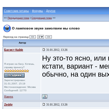
Советские гитары
::
Форумы
::
Другое
<<
Предыдущая тема
|
Следующая тема
>>
О ламповом звуке замолвим мы слово
Переход на страницу
<<
>>
Автор
Басист Кайф
31.01.2012, 13:26
Ну это-то ясно, или 
кстати, вариант - м
Я играю на басу. Хочешь,
справку принесу?
обычно, на один вых
Зарегистрирован:
31.01.2007, 15:19
Местонахождение: Москва
Сообщений: 11770
Наверх
Zeddy
31.01.2012, 13:26