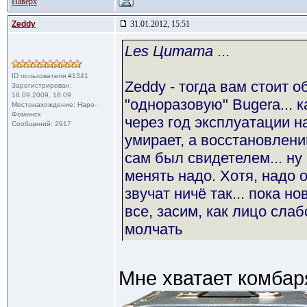
Наверх
Zeddy
31.01.2012, 15:51
Les Цитата
...
ID пользователя #1341
Zeddy - тогда вам стоит 
Зарегистрирован:
18.09.2009, 18:09
"одноразовую" Bugera... к
Местонахождение: Наро-
Фоминск
через год эксплуатации н
Сообщений: 2917
умирает, а восстановлени
сам был свидетелем... ну 
менять надо. Хотя, надо 
звучат ничё так... пока н
все, засим, как лицо сла
молчать
Мне хватает комбаря