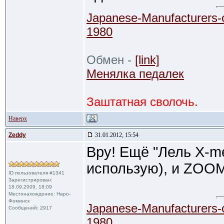
Japanese-Manufacturers-
1980
Обмен -
[link]
Менялка педалек
Заштатная сволочь.
Наверх
Zeddy
31.01.2012, 15:54
Вру! Ещё "Лель Х-me
использую), и ZOO
ID пользователя #1341
Зарегистрирован:
18.09.2009, 18:09
Местонахождение: Наро-
Фоминск
Japanese-Manufacturers-
Сообщений: 2917
1980