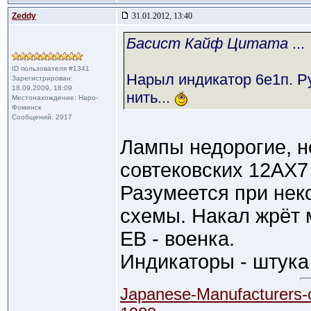
Zeddy
31.01.2012, 13:40
Басист Кайф Цитата
...
ID пользователя #1341
Нарыл индикатор 6е1п. Ру
Зарегистрирован:
18.09.2009, 18:09
нить...
Местонахождение: Наро-
Фоминск
Сообщений: 2917
Лампы недорогие, но
совтековских 12АХ7
Разумеется при нек
схемы. Накал жрёт м
ЕВ - военка.
Индикаторы - штука
Japanese-Manufacturers-