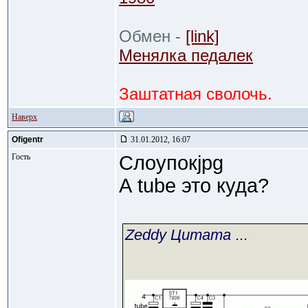
Обмен -
[link]
Менялка педалек
Заштатная сволочь.
Наверх
Ofigentr
31.01.2012, 16:07
Гость
Слоупокjpg
А tube это куда?
Zeddy Цитата
...