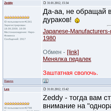
Zeddy
31.01.2012, 15:34
Да-аа, не обращай 
дураков!
ID пользователя #1341
Зарегистрирован:
18.09.2009, 18:09
Japanese-Manufacturers-
Местонахождение: Наро-
Фоминск
1980
Сообщений: 2917
Обмен -
[link]
Менялка педалек
Заштатная сволочь.
Наверх
Les
31.01.2012, 15:42
Zeddy - тогда вам с
внимание на "однора
ID пользователя #2798