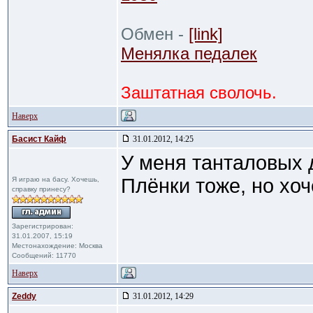
Обмен -
[link]
Менялка педалек
Заштатная сволочь.
Наверх
Басист Кайф
31.01.2012, 14:25
У меня танталовых д
Плёнки тоже, но хо
Я играю на басу. Хочешь,
справку принесу?
Зарегистрирован:
31.01.2007, 15:19
Местонахождение: Москва
Сообщений: 11770
Наверх
Zeddy
31.01.2012, 14:29