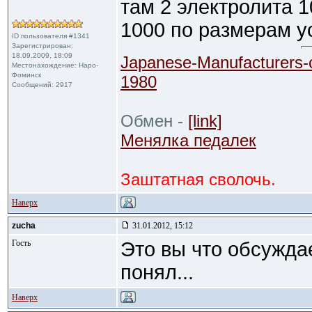
там 2 электролита 1
1000 по размерам ус
ID пользователя #1341
Зарегистрирован:
18.09.2009, 18:09
Japanese-Manufacturers-
Местонахождение: Наро-
Фоминск
1980
Сообщений: 2917
Обмен -
[link]
Менялка педалек
Заштатная сволочь.
Наверх
zucha
31.01.2012, 15:12
Гость
Это вы что обсужда
понял...
Наверх