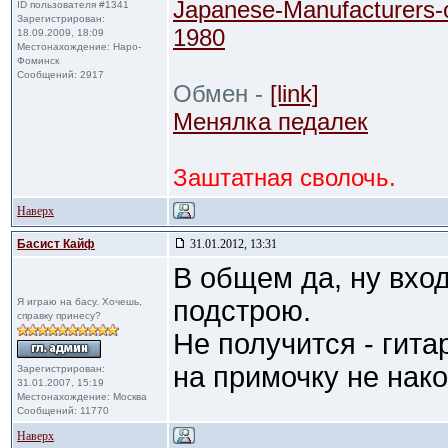
Japanese-Manufacturers-
ID пользователя #1341
Зарегистрирован:
1980
18.09.2009, 18:09
Местонахождение: Наро-
Фоминск
Сообщений: 2917
Обмен -
[link]
Менялка педалек
Заштатная сволочь.
Наверх
Басист Кайф
31.01.2012, 13:31
В общем да, ну вхо
подстрою.
Я играю на басу. Хочешь,
справку принесу?
Не получится - гита
на примочку не нако
Зарегистрирован:
31.01.2007, 15:19
Местонахождение: Москва
Сообщений: 11770
Наверх