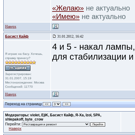
«Желаю»
не актуально
«Имею»
не актуально
Наверх
Басист Кайф
31.01.2012, 16:42
4 и 5 - накал лампы
для стабилизации и 
Я играю на басу. Хочешь,
справку принесу?
Зарегистрирован:
31.01.2007, 15:19
Местонахождение: Москва
Сообщений: 11770
Наверх
Переход на страницу
<<
>>
Модераторы: violet, EjiK, Басист Кайф, Я-Ха, Izol, SPA,
shlepakoff, byte_crow
Перейти:
Наверх