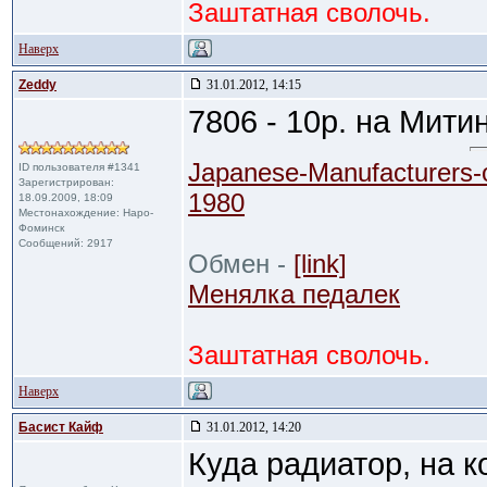
Заштатная сволочь.
Наверх
Zeddy
31.01.2012, 14:15
7806 - 10р. на Митин
Japanese-Manufacturers-
ID пользователя #1341
Зарегистрирован:
1980
18.09.2009, 18:09
Местонахождение: Наро-
Фоминск
Сообщений: 2917
Обмен -
[link]
Менялка педалек
Заштатная сволочь.
Наверх
Басист Кайф
31.01.2012, 14:20
Куда радиатор, на 