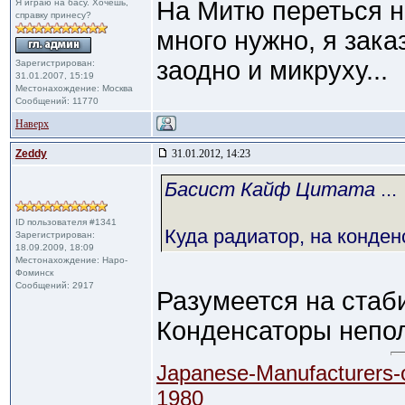
На Митю переться н
Я играю на басу. Хочешь,
справку принесу?
много нужно, я зака
заодно и микруху...
Зарегистрирован:
31.01.2007, 15:19
Местонахождение: Москва
Сообщений: 11770
Наверх
Zeddy
31.01.2012, 14:23
Басист Кайф Цитата
...
ID пользователя #1341
Куда радиатор, на конден
Зарегистрирован:
18.09.2009, 18:09
Местонахождение: Наро-
Фоминск
Сообщений: 2917
Разумеется на стаб
Конденсаторы непо
Japanese-Manufacturers-
1980