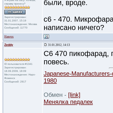
были, вроде.
Я играю на басу. Хочешь,
справку принесу?
с6 - 470. Микрофара
Зарегистрирован:
31.01.2007, 15:19
Местонахождение: Москва
написано ничего?
Сообщений: 11770
Наверх
Zeddy
31.01.2012, 14:13
C6 470 пикофарад, 
повесь.
ID пользователя #1341
Зарегистрирован:
18.09.2009, 18:09
Japanese-Manufacturers-
Местонахождение: Наро-
Фоминск
1980
Сообщений: 2917
Обмен -
[link]
Менялка педалек