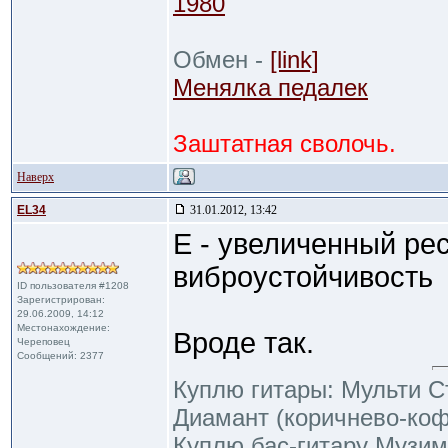
1980
Обмен -
[link]
Менялка педалек
Заштатная сволочь.
Наверх
EL34
31.01.2012, 13:42
Е - увеличенный рес
виброустойчивость
ID пользователя #1208
Зарегистрирован:
29.06.2009, 14:12
Местонахождение:
Вроде так.
Череповец
Сообщений: 2377
Куплю гитары: Мульти С
Диамант (коричнево-ко
Куплю бас-гитару Музим