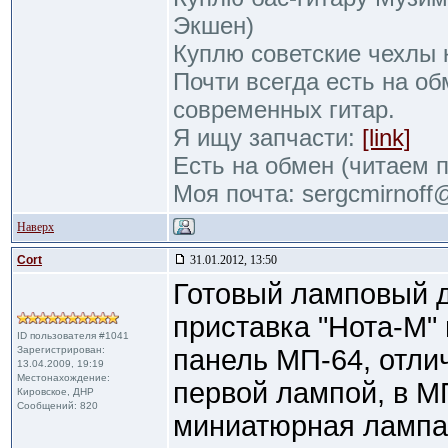
Экшен)
Куплю советские чехлы 
Почти всегда есть на об
современных гитар.
Я ищу запчасти:
[link]
Есть на обмен (читаем 
Моя почта: sergcmirnof
Наверх
Cort
31.01.2012, 13:50
Готовый ламповый 
приставка "Нота-М"
ID пользователя #1041
Зарегистрирован:
панель МП-64, отли
13.04.2009, 19:19
Местонахождение:
первой лампой, в М
Кировское, ДНР
Сообщений: 820
миниатюрная лампа