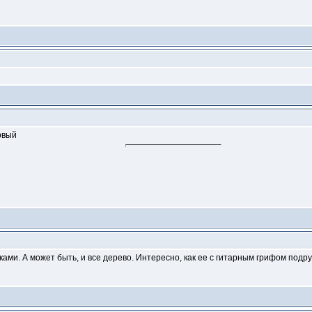
рвый
чками. А может быть, и все дерево. Интересно, как ее с гитарным грифом подр