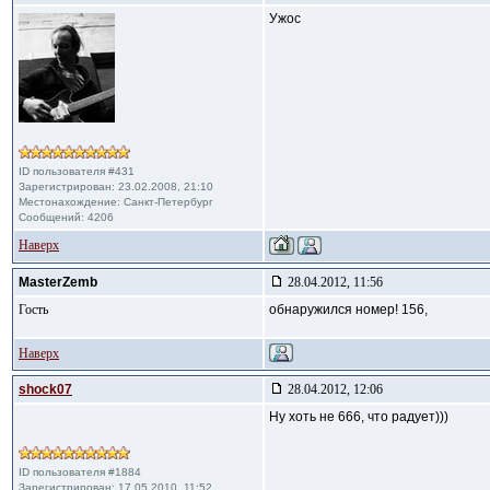
Ужос
ID пользователя #431
Зарегистрирован: 23.02.2008, 21:10
Местонахождение: Санкт-Петербург
Сообщений: 4206
Наверх
MasterZemb
28.04.2012, 11:56
Гость
обнаружился номер! 156,
Наверх
shock07
28.04.2012, 12:06
Ну хоть не 666, что радует)))
ID пользователя #1884
Зарегистрирован: 17.05.2010, 11:52