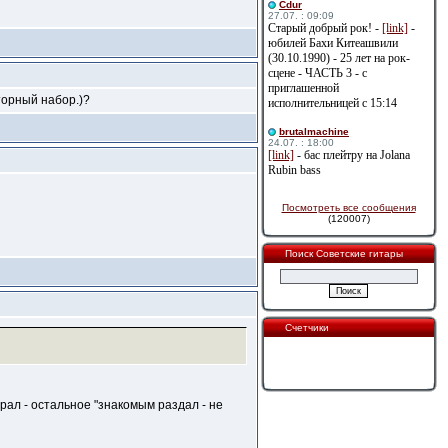
Cdur
27.07. : 09:09
Старый добрый рок! -
[link]
-
юбилей Бахи Китеашвили
(30.10.1990) - 25 лет на рок-
сцене - ЧАСТЬ 3 - с
приглашенной
кторный набор.)?
исполнительницей с 15:14
brutalmachine
24.07. : 18:00
[link]
- бас плейтру на Jolana
Rubin bass
Посмотреть все сообщения
(120007)
Поиск Советские гитары
Счетчики
брал - остальное "знакомым раздал - не