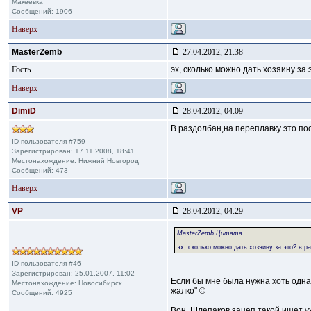
Макеевка
Сообщений: 1906
Наверх
MasterZemb
27.04.2012, 21:38
Гость
эх, сколько можно дать хозяину за 
Наверх
DimiD
28.04.2012, 04:09
В раздолбан,на переплавку это п
ID пользователя #759
Зарегистрирован: 17.11.2008, 18:41
Местонахождение: Нижний Новгород
Сообщений: 473
Наверх
VP
28.04.2012, 04:29
MasterZemb Цитата
...
эх, сколько можно дать хозяину за это? в р
ID пользователя #46
Зарегистрирован: 25.01.2007, 11:02
Если бы мне была нужна хоть одна 
Местонахождение: Новосибирск
жалко" ©
Сообщений: 4925
Вон, Шлепаков зацеп такой ищет уже