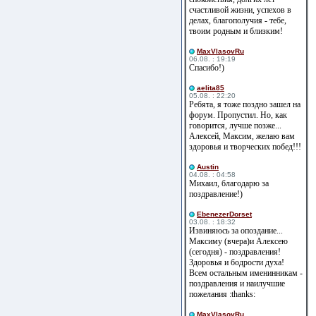
счастливой жизни, успехов в
делах, благополучия - тебе,
твоим родным и близким!
MaxVlasovRu
06.08. : 19:19
Спасибо!)
aelita85
05.08. : 22:20
Ребята, я тоже поздно зашел на
форум. Пропустил. Но, как
говорится, лучше позже...
Алексей, Максим, желаю вам
здоровья и творческих побед!!!
Austin
04.08. : 04:58
Михаил, благодарю за
поздравление!)
EbenezerDorset
03.08. : 18:32
Извиняюсь за опоздание...
Максиму (вчера)и Алексею
(сегодня) - поздравления!
Здоровья и бодрости духа!
Всем остальным именинникам -
поздравления и наилучшие
пожелания :thanks:
MaxVlasovRu