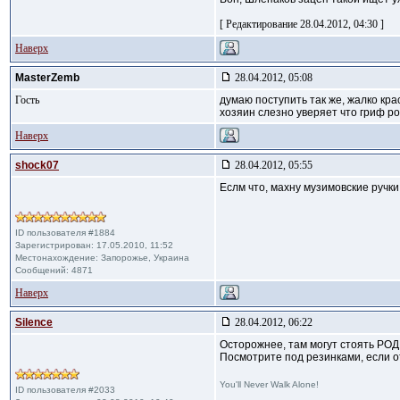
[ Редактирование 28.04.2012, 04:30 ]
Наверх
MasterZemb
28.04.2012, 05:08
Гость
думаю поступить так же, жалко кра
хозяин слезно уверяет что гриф род
Наверх
shock07
28.04.2012, 05:55
Еслм что, махну музимовские ручк
ID пользователя #1884
Зарегистрирован: 17.05.2010, 11:52
Местонахождение: Запорожье, Украина
Сообщений: 4871
Наверх
Silence
28.04.2012, 06:22
Осторожнее, там могут стоять РОД
Посмотрите под резинками, если от
You'll Never Walk Alone!
ID пользователя #2033