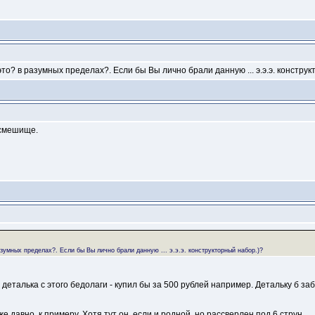
это? в разумных пределах?. Если бы Вы лично брали данную ... э.э.э. констру
осмешище.
азумных пределах?. Если бы Вы лично брали данную ... э.э.э. конструкторный набор.)?
деталька с этого бедолаги - купил бы за 500 рублей например. Детальку б за
 давно, к примеру. Хотя тут он, если и родной, но рассверлен под 6 струн.