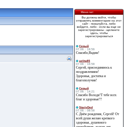
Мини-чат
Вы должны войти, чтобы
отправлять комментарии на этот
сайт - пожалуйста, либо
войдите, либо - если вы еще не
зарегистрированы - щелкните
здесь, чтобы
зарегистрироваться
Cерый
07.08. : 18:56
Спасибо,Вадим!
aelita85
07.08. : 16:58
Сергей, присоединяюсь к
поздравлениям!
Здоровья, достатка и
благополучия!
Cерый
07.08. : 14:21
Спасибо Володя!Т тебе всех
благ и здоровья!!!
StariyDed
07.08. : 08:58
С Днём рождения, Сергей! От
всей души желаю крепкого
здоровья, душевного
спокойствия, долгих лет