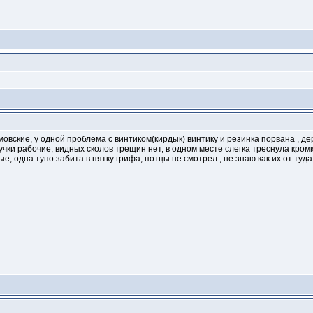
зимовские, у одной проблема с винтиком(кирдык) винтику и резинка порвана , д
учки рабочие, видных сколов трещин нет, в одном месте слегка треснула кро
е, одна тупо забита в пятку грифа, потцы не смотрел , не знаю как их от туд