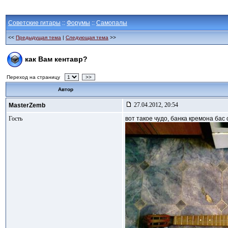
Советские гитары
::
Форумы
::
Самопалы
<<
Предыдущая тема
|
Следующая тема
>>
как Вам кентавр?
Переход на страницу
>>
Автор
27.04.2012, 20:54
MasterZemb
Гость
вот такое чудо, банка кремона бас