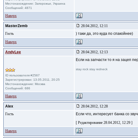
Местонахождение: Запорожье, Украина
Сообщений: 4871
Наверх
MasterZemb
28.04.2012, 12:11
Гость
) таки да, это куда по спакойнее)
Наверх
AndyLee
28.04.2012, 12:13
Если на запчасти то я на зацеп пе
stay rock stay redneck
ID пользователя #2567
Зарегистрирован: 13.05.2011, 20:25
Местонахождение: Москва
Сообщений: 686
Наверх
Alex
28.04.2012, 12:28
Гость
Если что, интересует банка со зву
[ Редактирование 28.04.2012, 12:29 ]
Наверх