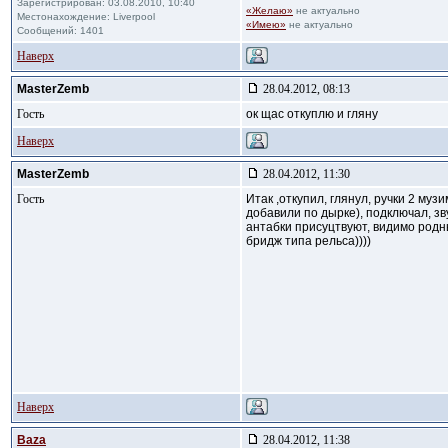
Зарегистрирован: 03.08.2010, 10:40
«Желаю»
не актуально
Местонахождение: Liverpool
«Имею»
не актуально
Сообщений: 1401
Наверх
MasterZemb
28.04.2012, 08:13
Гость
ок щас откуплю и гляну
Наверх
MasterZemb
28.04.2012, 11:30
Гость
Итак ,откупил, глянул, ручки 2 му
добавили по дырке), подключал, зв
антабки присуцтвуют, видимо родны
бридж типа рельса))))
Наверх
Baza
28.04.2012, 11:38