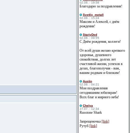
02.08. : 19:58
Благодарю за поздравления!
Svetliy_metall
02.08. : 15:24
Максим и Алексей, с днём
рождения!
StariyDed
02.08. : 09:55
С Днём рождения, коллеги!
От всей души желаю крепкого
здоровья, душевного
спокойствия, долгих лет
счастливой жизни, успехов в
делах, благополучия - вам,
вашим родным и близким!
Austin
02.08. : 04:21
Мои поздравления
сегодняшним юбилярам!
Всех благ и мирного неба!
Сhelya
27.07. : 12:34
Russtone Shark
Запрещеночка
[link]
Рутуб
[link]