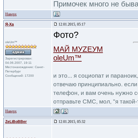
Примочек много не быв
Наверх
Я-Ха
12.01.2015, 05:17
Фото?
oleUm™
МАЙ МУZЕУМ
oleUm™
Зарегистрирован:
04.06.2007, 19:11
Местонахождение: Санкт-
Петербург
и это... я социопат и паранои
Сообщений: 17200
отвечаю принципиально. если 
телефон, и вам очень нужно с
отправьте СМС, мол, "я такой-т
Наверх
ZeLiBoBBer
12.01.2015, 05:32