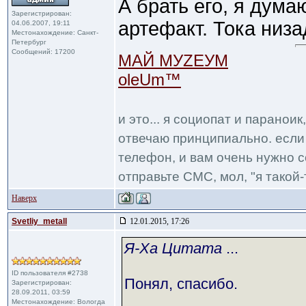
А брать его, я дума
Зарегистрирован:
артефакт. Тока низ
04.06.2007, 19:11
Местонахождение: Санкт-
Петербург
Сообщений: 17200
МАЙ МУZЕУМ
oleUm™
и это... я социопат и паранои
отвечаю принципиально. если 
телефон, и вам очень нужно с
отправьте СМС, мол, "я такой-т
Наверх
Svetliy_metall
12.01.2015, 17:26
Я-Ха Цитата
...
ID пользователя #2738
Понял, спасибо.
Зарегистрирован:
28.09.2011, 03:59
Местонахождение: Вологда