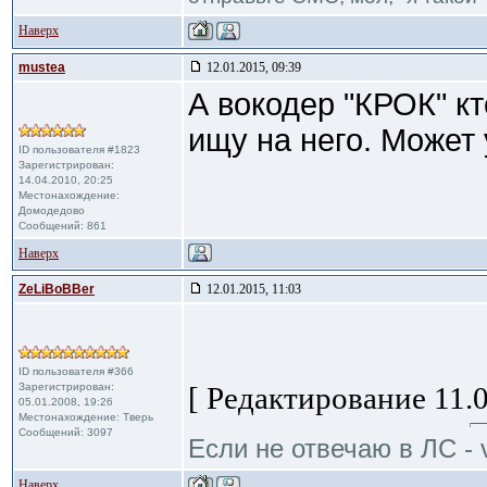
Наверх
mustea
12.01.2015, 09:39
А вокодер "КРОК" к
ищу на него. Может 
ID пользователя #1823
Зарегистрирован:
14.04.2010, 20:25
Местонахождение:
Домодедово
Сообщений: 861
Наверх
ZeLiBoBBer
12.01.2015, 11:03
ID пользователя #366
Зарегистрирован:
[ Редактирование 11.0
05.01.2008, 19:26
Местонахождение: Тверь
Сообщений: 3097
Если не отвечаю в ЛС - 
Наверх