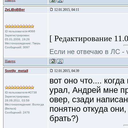
Наверх
ZeLiBoBBer
12.01.2015, 04:11
ID пользователя #366
Зарегистрирован:
[ Редактирование 11.0
05.01.2008, 19:26
Местонахождение: Тверь
Сообщений: 3097
Если не отвечаю в ЛС - 
Наверх
Svetliy_metall
12.01.2015, 04:39
вот оно что.... когд
урал, Андрей мне п
ID пользователя #2738
Зарегистрирован:
овер, сзади написа
28.09.2011, 03:59
Местонахождение: Вологда
понятно откуда они,
(Вельск)
Сообщений: 2476
брать?)