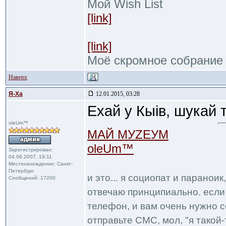
Мой Wish List
[link]
[link]
Моё скромное собрание
Наверх
Я-Ха
12.01.2015, 03:28
Ехай у Кыiв, шукай
oleUm™
МАЙ МУZЕУМ
oleUm™
Зарегистрирован:
04.06.2007, 19:11
Местонахождение: Санкт-
Петербург
и это... я социопат и паранои
Сообщений: 17200
отвечаю принципиально. если 
телефон, и вам очень нужно с
отправьте СМС, мол, "я такой-т