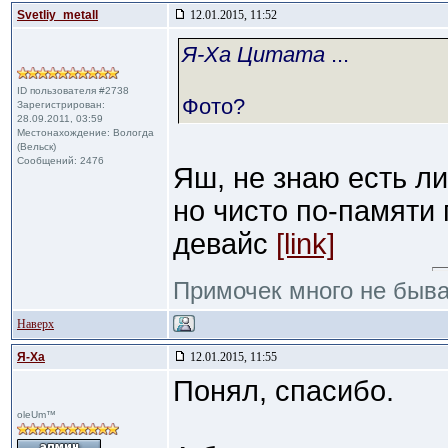
Svetliy_metall
12.01.2015, 11:52
Я-Ха Цитата
...
ID пользователя #2738
Фото?
Зарегистрирован:
28.09.2011, 03:59
Местонахождение: Вологда
(Вельск)
Сообщений: 2476
Яш, не знаю есть ли
но чисто по-памяти 
девайс
[link]
Примочек много не быв
Наверх
Я-Ха
12.01.2015, 11:55
Понял, спасибо.
oleUm™