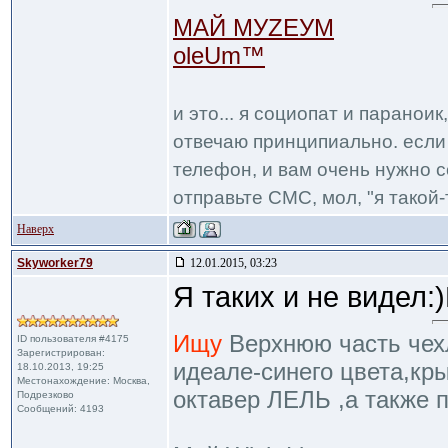
МАЙ МУZЕУМ
oleUm™
и это... я социопат и паранои
отвечаю принципиально. если 
телефон, и вам очень нужно с
отправьте СМС, мол, "я такой-т
Наверх
Skyworker79
12.01.2015, 03:23
Я таких и не видел:
Ищу
Верхнюю часть чехл
ID пользователя #4175
Зарегистрирован:
идеале-синего цвета,кр
18.10.2013, 19:25
Местонахождение: Москва,
октавер ЛЕЛЬ ,а также 
Подрезково
Сообщений: 4193