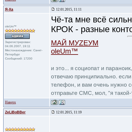
Я-Ха
12.01.2015, 11:11
Чё-та мне всё сильн
КРОК - разные конт
oleUm™
МАЙ МУZЕУМ
Зарегистрирован:
04.06.2007, 19:11
oleUm™
Местонахождение: Санкт-
Петербург
Сообщений: 17200
и это... я социопат и паранои
отвечаю принципиально. если 
телефон, и вам очень нужно с
отправьте СМС, мол, "я такой-т
Наверх
ZeLiBoBBer
12.01.2015, 11:19