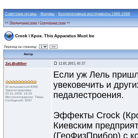
Советские гитары
::
Форумы
::
Кооперативные инструменты 1986-1998
<<
Предыдущая тема
|
Следующая тема
>>
Crock \ Крок. This Apparatus Must be
Переход на страницу
>>
Автор
12.01.2015, 01:57
ZeLiBoBBer
Если уж Лель пришла
увековечить и друг
ID пользователя #366
Зарегистрирован:
педалестроения.
05.01.2008, 19:26
Местонахождение: Тверь
Сообщений: 3097
Эффекты Crock (Кро
Киевским предпри
(ГеоФизПрибор) с ко