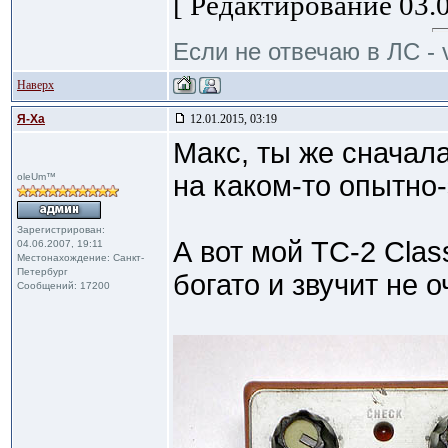
[ Редактирование 03.0
Если не отвечаю в ЛС - 
Наверх
Я-Ха
12.01.2015, 03:19
Макс, ты же сначала
на каком-то опытно
oleUm™
Зарегистрирован:
А вот мой TC-2 Clas
04.06.2007, 19:11
Местонахождение: Санкт-
Петербург
богато и звучит не 
Сообщений: 17200