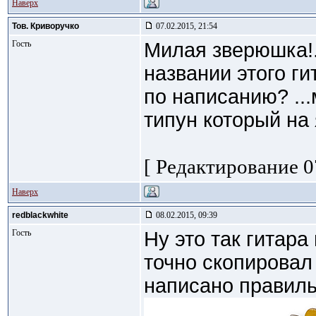
Наверх
Тов. Криворучко
07.02.2015, 21:54
Гость
Милая зверюшка!.
названии этого г
по написанию? ..
типун который на
[ Редактирование 07
Наверх
redblackwhite
08.02.2015, 09:39
Гость
Ну это так гитар
точно скопировал 
написано правиль