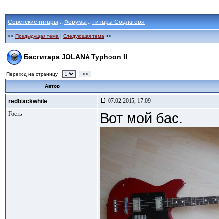
Советские гитары
::
Форумы
::
Гитары Соцлагеря
<<
Предыдущая тема
|
Следующая тема
>>
Басгитара JOLANA Typhoon II
Переход на страницу
>>
Автор
07.02.2015, 17:09
redblackwhite
Гость
Вот мой бас.