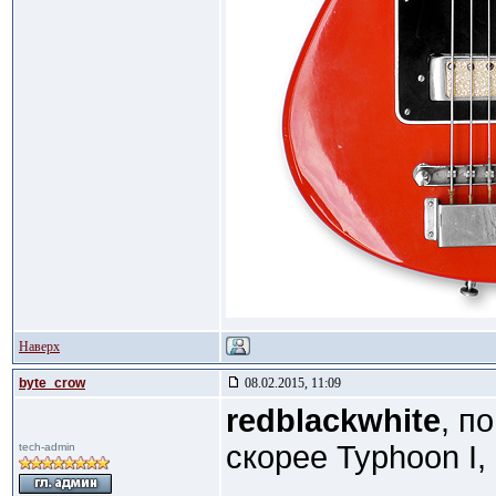
Наверх
byte_crow
08.02.2015, 11:09
redblackwhite
, п
скорее Typhoon I, а
tech-admin