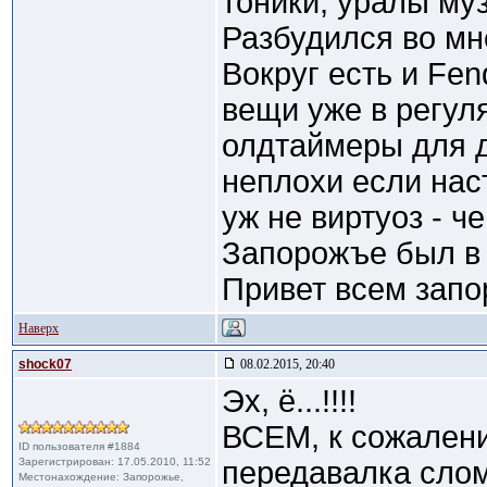
тоники, уралы муз
Разбудился во мне
Вокруг есть и Fen
вещи уже в регул
олдтаймеры для д
неплохи если наст
уж не виртуоз - че
Запорожъе был в 
Привет всем запо
Наверх
shock07
08.02.2015, 20:40
Эх, ё...!!!!
ВСЕМ, к сожалени
ID пользователя #1884
Зарегистрирован: 17.05.2010, 11:52
передавалка слома
Местонахождение: Запорожье,