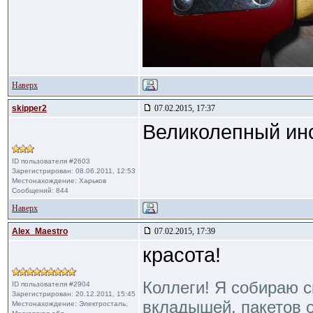
Наверх
skipper2
07.02.2015, 17:37
Великолепный инс
ID пользователя #2603
Зарегистрирован: 08.06.2011, 12:53
Местонахождение: Харьков
Сообщений: 844
Наверх
Alex_Maestro
07.02.2015, 17:39
красота!
Коллеги! Я собираю с
ID пользователя #2904
Зарегистрирован: 20.12.2011, 15:45
вкладышей, пакетов о
Местонахождение: Электросталь,