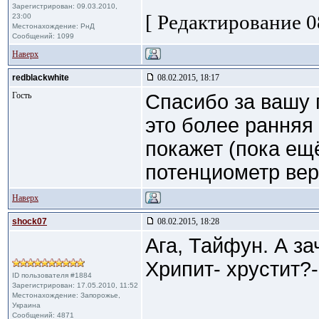
Зарегистрирован: 09.03.2010,
[ Редактирование 08
23:00
Местонахождение: РнД
Сообщений: 1099
Наверх
redblackwhite
08.02.2015, 18:17
Гость
Спасибо за вашу 
это более ранняя
покажет (пока ещ
потенциометр вер
Наверх
shock07
08.02.2015, 18:28
Ага, Тайфун. А з
Хрипит- хрустит?-
ID пользователя #1884
Зарегистрирован: 17.05.2010, 11:52
Местонахождение: Запорожье,
Украина
Сообщений: 4871