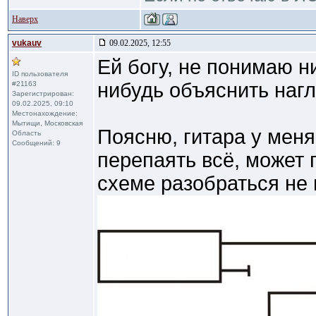
Наверх
vukauv
09.02.2025, 12:55
Ей богу, не понимаю н
ID пользователя
нибудь объяснить наг
#21163
Зарегистрирован:
09.02.2025, 09:10
Местонахождение:
Мытищи, Московская
Поясню, гитара у меня
Область
Сообщений: 9
перепаять всё, может 
схеме разобраться не 