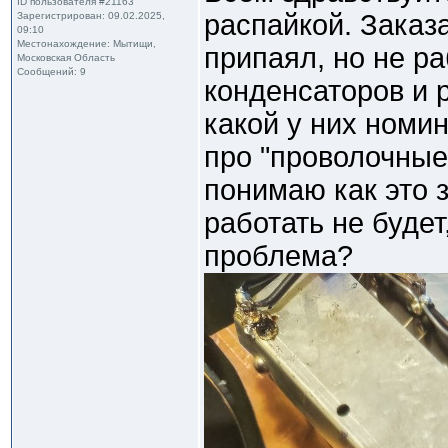
ID пользователя #21163
распайкой. Заказ
Зарегистрирован: 09.02.2025,
09:10
Местонахождение: Мытищи,
припаял, но не ра
Московская Область
Сообщений: 9
конденсаторов и р
какой у них номи
про "проволочные 
понимаю как это з
работать не будет
проблема?