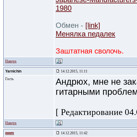
1980
Обмен -
[link]
Менялка педалек
Заштатная сволочь.
Наверх
Yarnichin
14.12.2015, 11:11
Гость
Андpюх, мне не зак
гитарными пробле
[ Редактирование 04.
Наверх
wwm
14.12.2015, 11:42