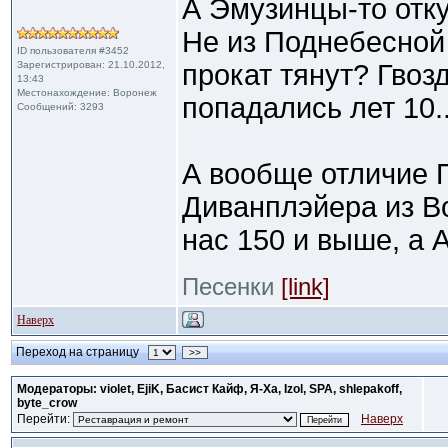
А Эмузинцы-то отку
Не из Поднебесной
ID пользователя #3452
Зарегистрирован: 21.10.2012,
прокат тянут? Гвоз
13:43
Местонахождение: Воронеж
попадались лет 10..
Сообщений: 3293
А вообще отличие 
Диванплэйера из В
нас 150 и выше, а А
Песенки
[link]
Наверх
Переход на страницу
>>
Модераторы: violet, EjiK, Басист Кайф, Я-Ха, Izol, SPA, shlepakoff,
byte_crow
Перейти:
Наверх