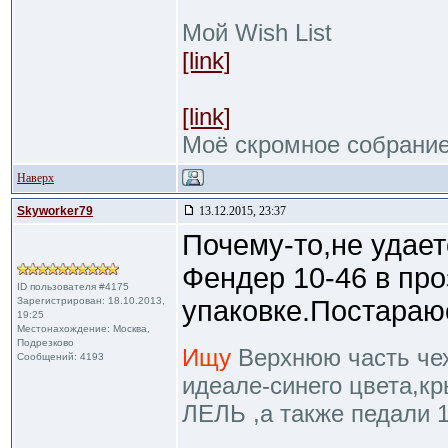
Мой Wish List
[link]
[link]
Моё скромное собрани
Наверх
Skyworker79
13.12.2015, 23:37
Почему-то,не удае
Фендер 10-46 в пр
ID пользователя #4175
Зарегистрирован: 18.10.2013,
упаковке.Постараю
19:25
Местонахождение: Москва,
Подрезково
Ищу
Верхнюю часть чехл
Сообщений: 4193
идеале-синего цвета,к
ЛЕЛЬ ,а также педали 