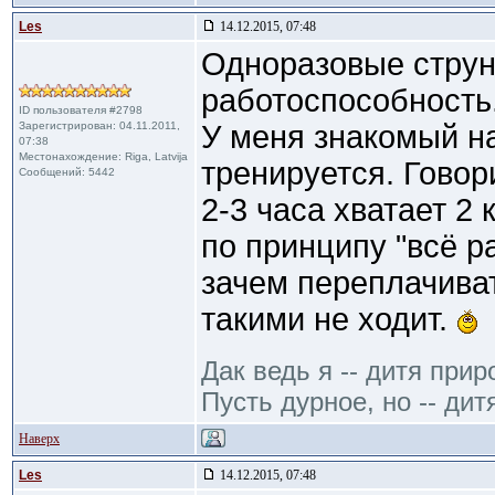
Les
14.12.2015, 07:48
Одноразовые струн
работоспособность
ID пользователя #2798
Зарегистрирован: 04.11.2011,
У меня знакомый н
07:38
Местонахождение: Riga, Latvija
тренируется. Говор
Сообщений: 5442
2-3 часа хватает 2
по принципу "всё р
зачем переплачиват
такими не ходит.
Дак ведь я -- дитя прир
Пусть дурное, но -- дит
Наверх
Les
14.12.2015, 07:48