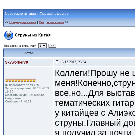
Советские гитары
::
Форумы
::
Другое
<<
Предыдущая тема
|
Следующая тема
>>
Струны из Китая
Переход на страницу
>>
Автор
13.12.2015, 23:34
Skyworker79
Коллеги!Прошу не 
меня!Конечно,стру
ID пользователя #4175
Зарегистрирован: 18.10.2013,
все,но...Для выста
19:25
Местонахождение: Москва,
Подрезково
тематических гитар
Сообщений: 4193
у китайцев с Алиэк
струны.Главный до
я получил за почти