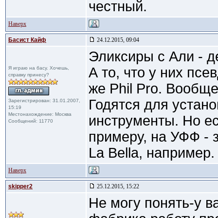
честный.
Наверх
Басист Кайф
24.12.2015, 09:04
Эликсиры с Али - д
А то, что у них псе
Я играю на басу. Хочешь,
справку принесу?
же Phil Pro. Вообщ
Годятся для устан
Зарегистрирован: 31.01.2007,
15:19
Местонахождение: Москва
инструменты. Но ес
Сообщений: 11770
примеру, на УФФ - 
La Bella, например.
Наверх
skipper2
25.12.2015, 15:22
Не могу понять-у в