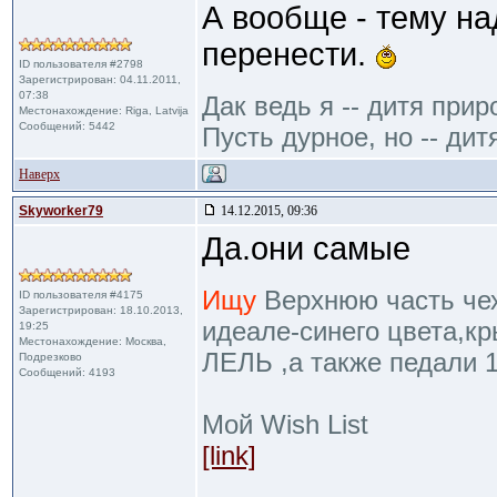
А вообще - тему на
перенести.
ID пользователя #2798
Зарегистрирован: 04.11.2011,
07:38
Дак ведь я -- дитя прир
Местонахождение: Riga, Latvija
Сообщений: 5442
Пусть дурное, но -- дит
Наверх
Skyworker79
14.12.2015, 09:36
Да.они самые
Ищу
Верхнюю часть чехл
ID пользователя #4175
Зарегистрирован: 18.10.2013,
идеале-синего цвета,к
19:25
Местонахождение: Москва,
ЛЕЛЬ ,а также педали 
Подрезково
Сообщений: 4193
Мой Wish List
[link]