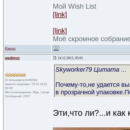
Мой Wish List
[link]
[link]
Моё скромное собрани
Наверх
wadimus
14.12.2015, 05:01
Skyworker79 Цитата
...
ID пользователя #3592
Почему-то,не удается в
Зарегистрирован: 10.01.2013,
00:20
в прозрачной упаковке.
Местонахождение: Riga, Latvija
Сообщений: 1507
Эти,что ли?...и как