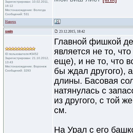
Зарегистрирован: 10.02.2011,
16:12
Местонахождение: Вологда
Сообщений: 531
Наверх
swin
23.12.2015, 18:42
Главной фишкой де
является не то, что
ID пользователя #3452
Зарегистрирован: 21.10.2012,
еще), и не то, что 
13:43
Местонахождение: Воронеж
бы ждал другого), 
Сообщений: 3293
длины. Басовая сол
натянулась с запас
из другого, с той ж
см.
На Урал с его башко