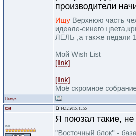
производители начи
Ищу
Верхнюю часть чехл
идеале-синего цвета,к
ЛЕЛЬ ,а также педали 
Мой Wish List
[link]
[link]
Моё скромное собрани
Наверх
Izol
14.12.2015, 15:55
Я поюзал такие, не
izol
"Восточный блок" - баз