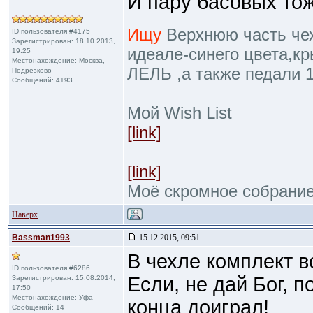
И пару басовых тоже
Ищу
Верхнюю часть чехл
ID пользователя #4175
Зарегистрирован: 18.10.2013,
идеале-синего цвета,к
19:25
Местонахождение: Москва,
ЛЕЛЬ ,а также педали 
Подрезково
Сообщений: 4193
Мой Wish List
[link]
[link]
Моё скромное собрани
Наверх
Bassman1993
15.12.2015, 09:51
В чехле комплект в
ID пользователя #6286
Если, не дай Бог, п
Зарегистрирован: 15.08.2014,
17:50
Местонахождение: Уфа
конца доиграл!
Сообщений: 14