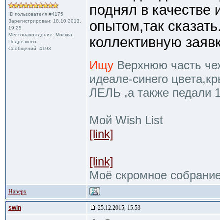
поднял в качестве
ID пользователя #4175
Зарегистрирован: 18.10.2013,
опытом,так сказать
19:25
Местонахождение: Москва,
коллективную заявк
Подрезково
Сообщений: 4193
Ищу
Верхнюю часть чехл
идеале-синего цвета,к
ЛЕЛЬ ,а также педали 
Мой Wish List
[link]
[link]
Моё скромное собрани
Наверх
swin
25.12.2015, 15:53