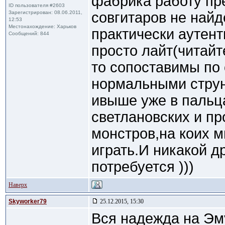
фабрика работу пр
ID пользователя #2603
Зарегистрирован: 08.06.2011,
совгитаров не найд
12:53
Местонахождение: Харьков
практически аутент
Сообщений: 844
просто лайт(читайт
то сопоставимы по
нормальными струн
ивыше уже в пальц
светлановских и пр
монстров,на коих м
играть.И никакой д
потребуется )))
Наверх
Skyworker79
25.12.2015, 15:30
Вся надежда на Эму