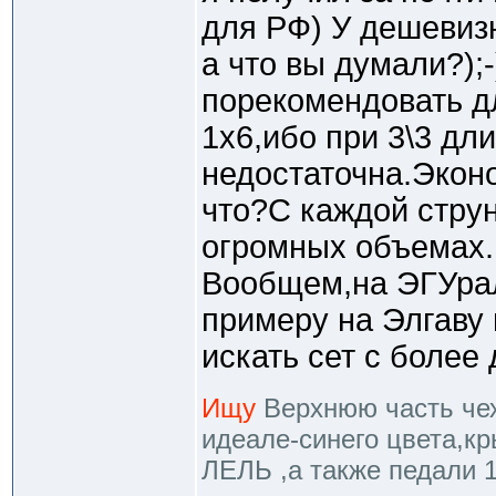
для РФ) У дешевиз
а что вы думали?);
порекомендовать дл
1х6,ибо при 3\3 дл
недостаточна.Экон
что?С каждой струн
огромных объемах.
Вообщем,на ЭГУрал
примеру на Элгаву
искать сет с более
Ищу
Верхнюю часть чехл
идеале-синего цвета,к
ЛЕЛЬ ,а также педали 