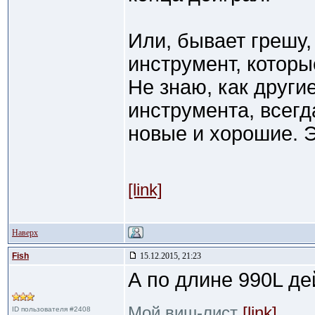
Или, бывает грешу,
инструмент, которы
Не знаю, как другие
инструмента, всег
новые и хорошие. Э
[link]
Наверх
Fish
15.12.2015, 21:23
А по длине 990L д
Мой виш-лист
[link]
ID пользователя #2408