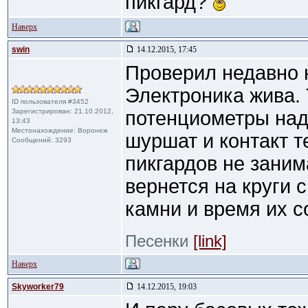
пикгард?
Наверх
swin
14.12.2015, 17:45
Проверил недавно 
Электроника жива. 
ID пользователя #3452
Зарегистрирован: 21.10.2012,
потенциометры надо
13:43
Местонахождение: Воронеж
шуршат и контакт т
Сообщений: 3293
пикгардов не заним
вернется на круги 
камни и время их со
Песенки
[link]
Наверх
Skyworker79
14.12.2015, 19:03