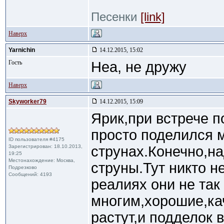
Песенки
[link]
Наверх
Yarnichin
14.12.2015, 15:02
Гость
Неа, не дружу
Наверх
Skyworker79
14.12.2015, 15:09
Ярик,при встрече 
просто поделился 
ID пользователя #4175
Зарегистрирован: 18.10.2013,
струнах.Конечно,н
19:25
Местонахождение: Москва,
струны.Тут никто н
Подрезково
Сообщений: 4193
реалиях они не так
многим,хорошие,ка
растут,и подделок 