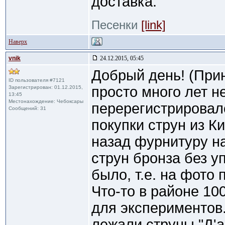
доставка.
Песенки
[link]
Наверх
vnik
24.12.2015, 05:45
Добрый день! (При
ID пользователя #7121
просто много лет н
Зарегистрирован: 01.12.2015,
13:45
Местонахождение: Чебоксары
перерегистрировал
Сообщений: 31
покупки струн из К
назад фурнитуру на
струн бронза без уп
было, т.е. на фото
Что-то в районе 100
для экспериментов
лежали струны "Д'а