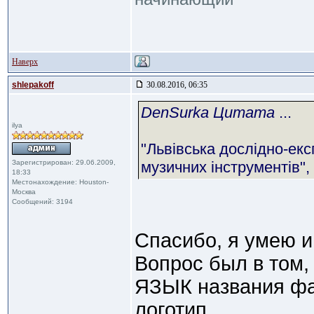
Наверх
shlepakoff
30.08.2016, 06:35
DenSurka Цитата
...
ilya
"Львівська дослідно-е
Зарегистрирован: 29.06.2009,
музичних інструментів"
18:33
Местонахождение: Houston-
Москва
Сообщений: 3194
Спасибо, я умею и 
Вопрос был в том,
ЯЗЫК названия фаб
логотип.