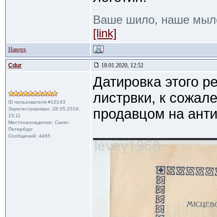
Ваше шило, наше мыл
[link]
Наверх
Cdur
18.01.2020, 12:52
Датировка этого р
листрвки, к сожал
ID пользователя #10143
Зарегистрирован: 28.05.2019,
продавцом на анти
15:11
Местонахождение: Санкт-
Петербург
Сообщений: 4465