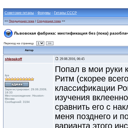
Советские гитары
::
Форумы
::
Гитары СССР
<<
Предыдущая тема
|
Следующая тема
>>
Львовская фабрика: мистификация без (пока) разобла
Переход на страницу
>>
Автор
29.08.2016, 06:45
shlepakoff
Попал в мои руки 
ilya
Ритм (скорее всего
классификации Ро
Зарегистрирован: 29.06.2009,
18:33
изучения вклеенно
Местонахождение: Houston-
Москва
Сообщений: 3194
сравнить его с на
меня позднего и п
варианта этого ин