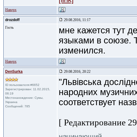
Наверх
drozdoff
29.08.2016, 11:17
Гость
мне кажется тут де
языками в союзе. 
изменился.
Наверх
DenSurka
29.08.2016, 20:22
"Львівська дослід
ID пользователя #6652
народних музичних
Зарегистрирован: 11.02.2015,
06:19
Местонахождение: Сумы,
соответствует наз
Украина
Сообщений: 785
[ Редактирование 29.
начинающий