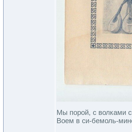
Мы порой, с волками с
Воем в си-бемоль-мино