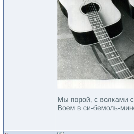
Мы порой, с волками с
Воем в си-бемоль-мино