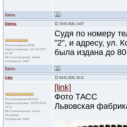
Наверх
Dimma
18.01.2020, 14:07
Судя по номеру т
"2", и адресу, ул.
ID пользователя #292
Зарегистрирован: 26.10.2007,
была издана до 80-
01:03
Местонахождение: Львов
Сообщений: 1497
Наверх
Cdur
04.02.2020, 20:31
[link]
Фото ТАСС
ID пользователя #10143
Зарегистрирован: 28.05.2019,
Львовская фабрик
15:11
Местонахождение: Санкт-
Петербург
Сообщений: 4465