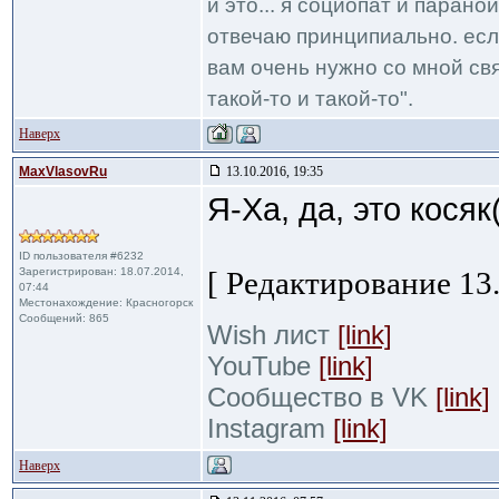
и это... я социопат и парано
отвечаю принципиально. если
вам очень нужно со мной свя
такой-то и такой-то".
Наверх
MaxVlasovRu
13.10.2016, 19:35
Я-Ха, да, это косяк
ID пользователя #6232
Зарегистрирован: 18.07.2014,
[ Редактирование 13.
07:44
Местонахождение: Красногорск
Сообщений: 865
Wish лист
[link]
YouTube
[link]
Сообщество в VK
[link]
Instagram
[link]
Наверх