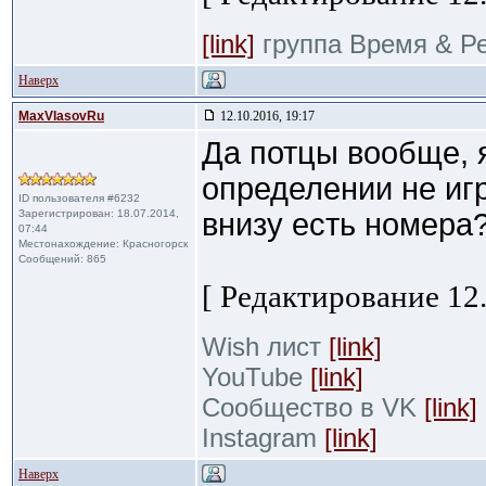
[link]
группа Время & Р
Наверх
MaxVlasovRu
12.10.2016, 19:17
Да потцы вообще, я
определении не игр
ID пользователя #6232
Зарегистрирован: 18.07.2014,
внизу есть номера
07:44
Местонахождение: Красногорск
Сообщений: 865
[ Редактирование 12.
Wish лист
[link]
YouTube
[link]
Сообщество в VK
[link]
Instagram
[link]
Наверх