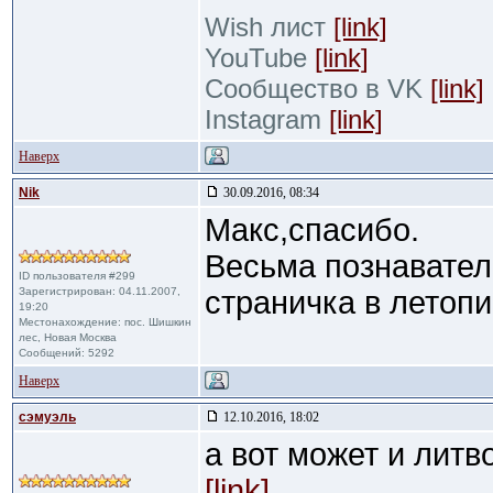
Wish лист
[link]
YouTube
[link]
Сообщество в VK
[link]
Instagram
[link]
Наверх
Nik
30.09.2016, 08:34
Макс,спасибо.
Весьма познавател
ID пользователя #299
Зарегистрирован: 04.11.2007,
страничка в летопи
19:20
Местонахождение: пос. Шишкин
лес, Новая Москва
Сообщений: 5292
Наверх
сэмуэль
12.10.2016, 18:02
а вот может и литв
[link]