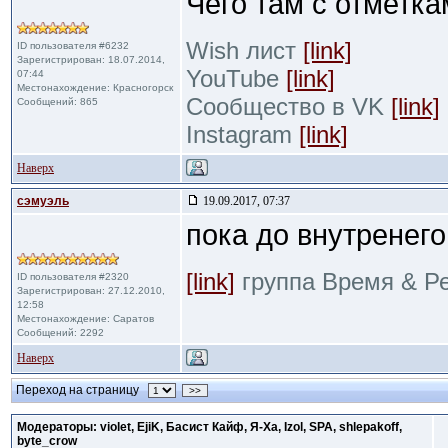
Чего там с отметк
Wish лист
[link]
ID пользователя #6232
Зарегистрирован: 18.07.2014,
YouTube
[link]
07:44
Местонахождение: Красногорск
Сообщество в VK
[link]
Сообщений: 865
Instagram
[link]
Наверх
сэмуэль
19.09.2017, 07:37
пока до внутренег
[link]
группа Время & Р
ID пользователя #2320
Зарегистрирован: 27.12.2010,
12:58
Местонахождение: Саратов
Сообщений: 2292
Наверх
Переход на страницу
>>
Модераторы: violet, EjiK, Басист Кайф, Я-Ха, Izol, SPA, shlepakoff,
byte_crow