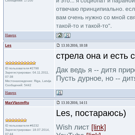
и это... я социопат и парано
Сообщений: 17200
отвечаю принципиально. если
вам очень нужно со мной свя
такой-то и такой-то".
Наверх
Les
13.10.2016, 10:18
стрела она и есть 
Дак ведь я -- дитя при
ID пользователя #2798
Зарегистрирован: 04.11.2011,
Пусть дурное, но -- дит
07:38
Местонахождение: Riga, Latvija
Сообщений: 5442
Наверх
MaxVlasovRu
13.10.2016, 14:11
Les, постараюсь)
Wish лист
[link]
ID пользователя #6232
Зарегистрирован: 18.07.2014,
07:44