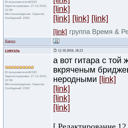
ID пользователя #2320
Зарегистрирован: 27.12.2010,
[link]
12:58
Местонахождение: Саратов
[link]
[link]
[link]
Сообщений: 2292
[link]
группа Время & Р
Наверх
сэмуэль
12.10.2016, 18:23
а вот гитара с той 
вкряченым бридже
ID пользователя #2320
Зарегистрирован: 27.12.2010,
неродными
[link]
12:58
Местонахождение: Саратов
[link]
Сообщений: 2292
[link]
[link]
[ Редактирование 12.