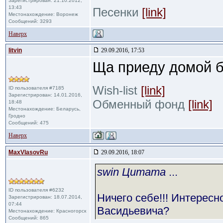
Зарегистрирован: 21.10.2012,
13:43
Песенки
[link]
Местонахождение: Воронеж
Сообщений: 3293
Наверх
litvin
29.09.2016, 17:53
Ща приеду домой б
Wish-list
[link]
ID пользователя #7185
Зарегистрирован: 14.01.2016,
Обменный фонд
[link]
18:48
Местонахождение: Беларусь,
Гродно
Сообщений: 475
Наверх
MaxVlasovRu
29.09.2016, 18:07
swin Цитата
...
ID пользователя #6232
Ничего себе!!! Интересн
Зарегистрирован: 18.07.2014,
07:44
Васидьевича?
Местонахождение: Красногорск
Сообщений: 865