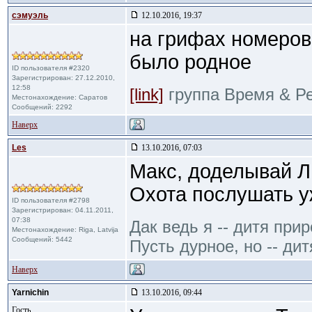
сэмуэль
12.10.2016, 19:37
на грифах номеров 
было родное
ID пользователя #2320
Зарегистрирован: 27.12.2010,
12:58
[link]
группа Время & Р
Местонахождение: Саратов
Сообщений: 2292
Наверх
Les
13.10.2016, 07:03
Макс, доделывай Л
Охота послушать 
ID пользователя #2798
Зарегистрирован: 04.11.2011,
07:38
Дак ведь я -- дитя при
Местонахождение: Riga, Latvija
Сообщений: 5442
Пусть дурное, но -- дит
Наверх
Yarnichin
13.10.2016, 09:44
Гость