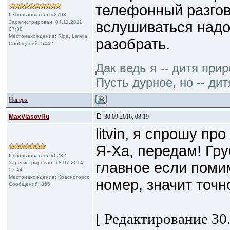
телефонный разгов
ID пользователя #2798
Зарегистрирован: 04.11.2011,
вслушиваться надо,
07:38
Местонахождение: Riga, Latvija
разобрать.
Сообщений: 5442
Дак ведь я -- дитя при
Пусть дурное, но -- дит
Наверх
MaxVlasovRu
30.09.2016, 08:19
litvin, я спрошу пр
Я-Ха, передам! Гру
ID пользователя #6232
Зарегистрирован: 18.07.2014,
главное если поми
07:44
Местонахождение: Красногорск
номер, значит точн
Сообщений: 865
[ Редактирование 30.