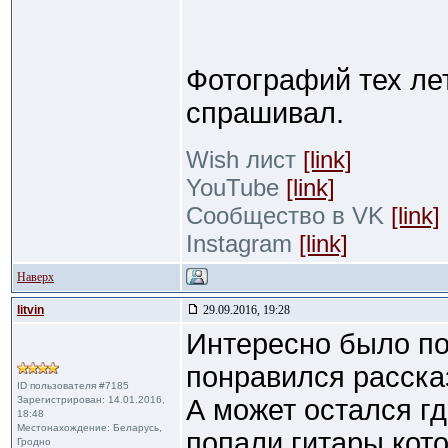
Фотографий тех лет
спрашивал.
Wish лист
[link]
YouTube
[link]
Сообщество в VK
[link]
Instagram
[link]
Наверх
litvin
29.09.2016, 19:28
Интересно было по
понравился расска
ID пользователя #7185
Зарегистрирован: 14.01.2016,
А может остался гд
18:48
Местонахождение: Беларусь,
попали гитары ко
Гродно