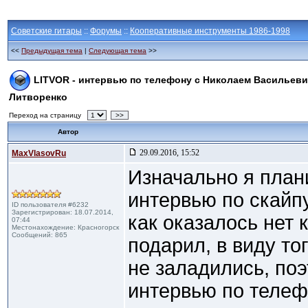
Советские гитары
::
Форумы
::
Кооперативные инструменты 1986-1998
<<
Предыдущая тема
|
Следующая тема
>>
LITVOR - интервью по телефону с Николаем Васильев
Литворенко
Переход на страницу
>>
Автор
29.09.2016, 15:52
MaxVlasovRu
Изначально я план
интервью по скайп
ID пользователя #6232
Зарегистрирован: 18.07.2014,
как оказалось нет 
07:44
Местонахождение: Красногорск
Сообщений: 865
подарил, в виду то
не заладились, по
интервью по телефо