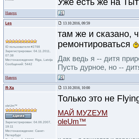
Уже есть же на Ты
Наверх
Les
13.10.2016, 09:59
там же и сказано, 
ремонтироваться
ID пользователя #2798
Зарегистрирован: 04.11.2011,
07:38
Дак ведь я -- дитя при
Местонахождение: Riga, Latvija
Сообщений: 5442
Пусть дурное, но -- дит
Наверх
Я-Ха
13.10.2016, 10:00
Только это не Flyi
oleUm™
МАЙ МУZЕУМ
oleUm™
Зарегистрирован: 04.06.2007,
19:11
Местонахождение: Санкт-
Петербург