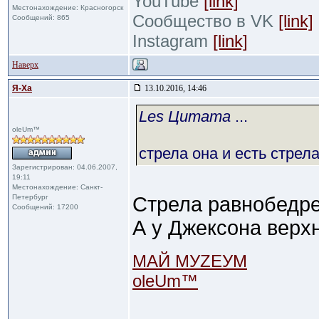
YouTube
[link]
Местонахождение: Красногорск
Сообщество в VK
[link]
Сообщений: 865
Instagram
[link]
Наверх
Я-Ха
13.10.2016, 14:46
Les Цитата
...
oleUm™
стрела она и есть стрел
Зарегистрирован: 04.06.2007,
19:11
Местонахождение: Санкт-
Петербург
Стрела равнобедре
Сообщений: 17200
А у Джексона верх
МАЙ МУZЕУМ
oleUm™