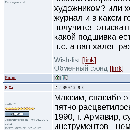
Сообщений: 475
художником? или х
журнал и в каком 
получится отыскать
какой подшивка ест
п.с. а ван хален ра
Wish-list
[link]
Обменный фонд
[link]
Наверх
Я-Ха
29.09.2016, 19:50
Максим, спасибо о
пятно расцветилось
oleUm™
1990, г. Армавир, 
Зарегистрирован: 04.06.2007,
инструментов - не
19:11
Местонахождение: Санкт-