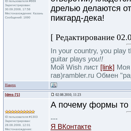
ID пользователя #669
Зарегистрирован:
дрелью делаются от
30.09.2008, 17:58
Местонахождение: Казань
пикгард-дека!
Сообщений: 1690
[ Редактирование 02.0
In your country, you play t
guitar plays
you!!
Мой Wish лист
[link]
Моя 
гав)rambler.ru Обмен "р
Наверх
[dms-71]
02.08.2010, 11:23
А почему формы то
---
ID пользователя #1303
Зарегистрирован:
Я ВКонтакте
28.08.2009, 12:01
Местонахождение: