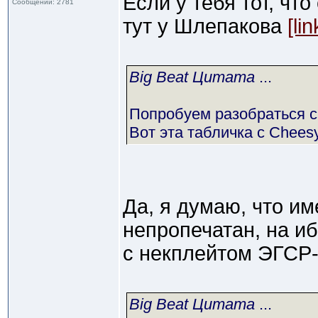
Если у тебя тот, что
Сообщений: 2781
тут у Шлепакова
[lin
Big Beat Цитата
...
Попробуем разобраться с
Вот эта табличка с Cheesy
Да, я думаю, что им
непропечатан, на и
с некплейтом ЭГСР-
Big Beat Цитата
...