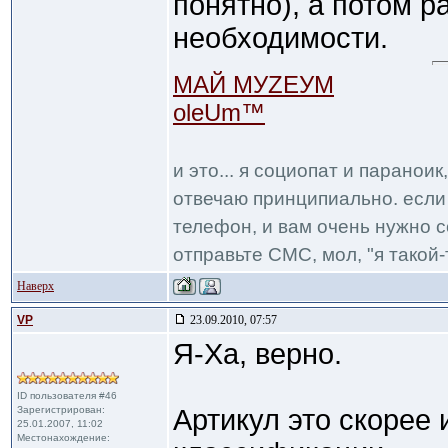
понятно), а потом р
необходимости.
МАЙ МУZЕУМ
oleUm™
и это... я социопат и паранои
отвечаю принципиально. если 
телефон, и вам очень нужно с
отправьте СМС, мол, "я такой-т
Наверх
VP
23.09.2010, 07:57
Я-Ха, верно.
ID пользователя #46
Зарегистрирован:
Артикул это скорее 
25.01.2007, 11:02
Местонахождение: