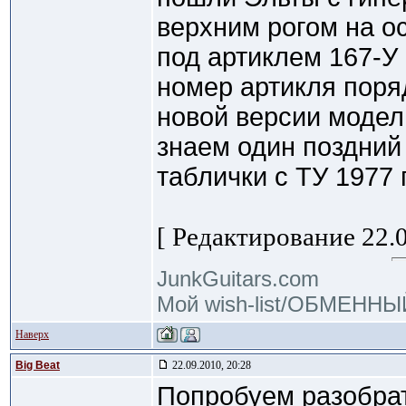
верхним рогом на о
под артиклем 167-У
номер артикля поря
новой версии модел
знаем один поздний
таблички с ТУ 1977 г
[ Редактирование 22.0
JunkGuitars.com
Мой wish-list/ОБМЕНН
Наверх
Big Beat
22.09.2010, 20:28
Попробуем разобрат