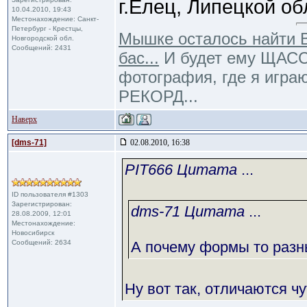
г.Елец, Липецкой о
10.04.2010, 19:43
Местонахождение: Санкт-
Петербург - Крестцы,
Мышке осталось найти В
Новгородской обл.
Сообщений: 2431
бас...
И будет ему ЩАССТ
фотография, где я игра
РЕКОРД...
Наверх
[dms-71]
02.08.2010, 16:38
PIT666 Цитата
...
ID пользователя #1303
Зарегистрирован:
dms-71 Цитата
...
28.08.2009, 12:01
Местонахождение:
Новосибирск
Сообщений: 2634
А почему формы то раз
Ну вот так, отличаются чу