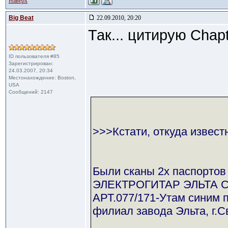
Наверх
Big Beat
22.09.2010, 20:20
Так... цитирую Chapt
ID пользователя #85
Зарегистрирован:
24.03.2007, 20:34
Местонахождение: Boston,
USA
Сообщений: 2147
>>>Кстати, откуда извест
Были сканы 2х паспортов
ЭЛЕКТРОГИТАР ЭЛЬТА С
АРТ.077/171-Утам синим 
филиал завода Эльта, г.С