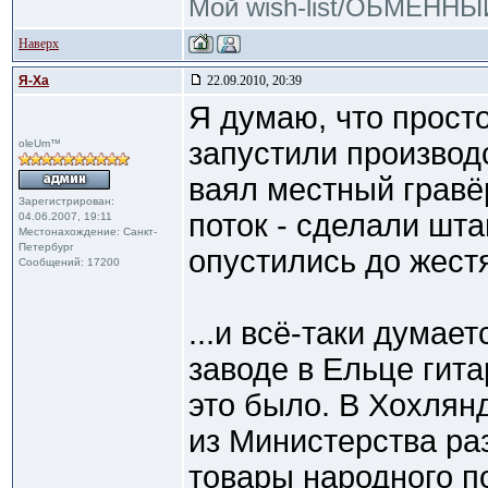
Мой wish-list/ОБМЕНН
Наверх
Я-Ха
22.09.2010, 20:39
Я думаю, что просто
запустили производс
oleUm™
ваял местный гравё
Зарегистрирован:
поток - сделали шта
04.06.2007, 19:11
Местонахождение: Санкт-
Петербург
опустились до жест
Сообщений: 17200
...и всё-таки думает
заводе в Ельце гит
это было. В Хохлян
из Министерства раз
товары народного 