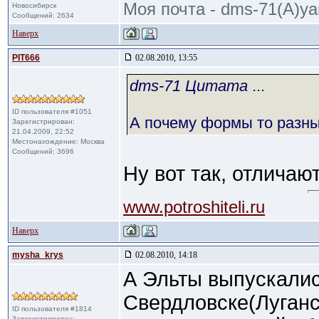
Моя почта - dms-71(A)ya
Новосибирск
Сообщений: 2634
Наверх
PIT666
02.08.2010, 13:55
dms-71 Цитата
...
ID пользователя #1051
А почему формы то разн
Зарегистрирован:
21.04.2009, 22:52
Местонахождение: Москва
Сообщений: 3696
Ну вот так, отличают
www.potroshiteli.ru
Наверх
mysha_krys
02.08.2010, 14:18
А Эльты выпускалис
Свердловске(Луганс
ID пользователя #1814
Зарегистрирован: