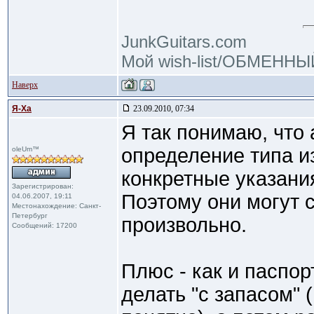
JunkGuitars.com
Мой wish-list/ОБМЕНН
Наверх
Я-Ха
23.09.2010, 07:34
Я так понимаю, что 
определение типа из
oleUm™
конкретные указания
Зарегистрирован:
Поэтому они могут 
04.06.2007, 19:11
Местонахождение: Санкт-
Петербург
произвольно.
Сообщений: 17200
Плюс - как и паспор
делать "с запасом" 