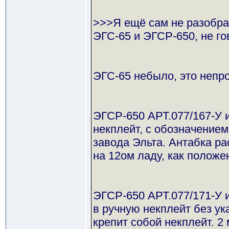
>>>Я ещё сам не разобра
ЭГС-65 и ЭГСР-650, не го
ЭГС-65 небыло, это непр
ЭГСР-650 АРТ.077/167-У
некплейт, с обозначение
завода Эльта. Антабка ра
на 12ом ладу, как положе
ЭГСР-650 АРТ.077/171-У 
в ручную некплейт без ук
крепит собой некплейт. 2 