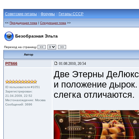
Советские гитары
::
Форумы
::
Гитары СССР
<<
Предыдущая тема
|
Следующая тема
>>
Безобразная Эльта
Переход на страницу
<<
>>
Автор
PIT666
01.08.2010, 20:54
Две Этерны ДеЛюкс 
и положение дырок.
ID пользователя #1051
Зарегистрирован:
слегка отличаются.
21.04.2009, 22:52
Местонахождение: Москва
Сообщений: 3696