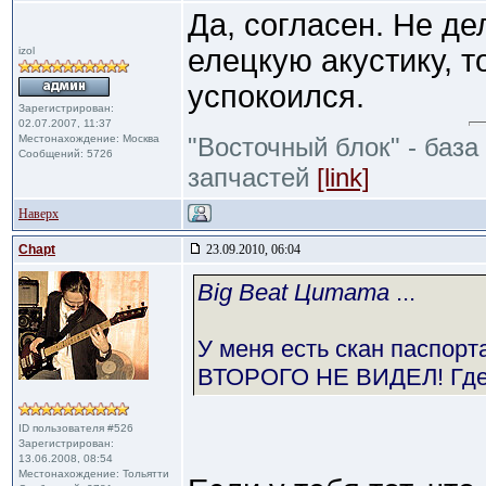
Да, согласен. Не д
елецкую акустику, т
izol
успокоился.
Зарегистрирован:
02.07.2007, 11:37
Местонахождение: Москва
"Восточный блок" - база
Сообщений: 5726
запчастей
[link]
Наверх
Chapt
23.09.2010, 06:04
Big Beat Цитата
...
У меня есть скан паспорта
ВТОРОГО НЕ ВИДЕЛ! Где
ID пользователя #526
Зарегистрирован:
13.06.2008, 08:54
Местонахождение: Тольятти