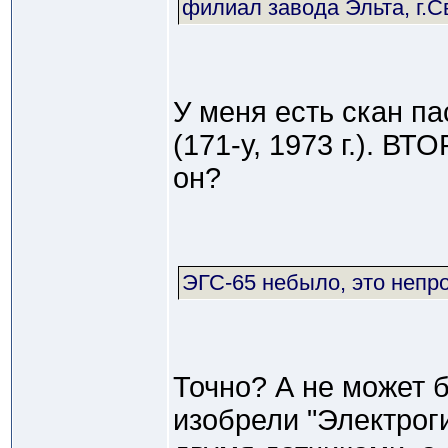
филиал завода Эльта, г.С
У меня есть скан п
(171-у, 1973 г.). В
он?
ЭГС-65 небыло, это непр
Точно? А не может б
изобрели "Электрог