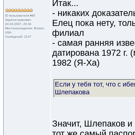
Итак...
- никаких доказатель
ID пользователя #85
Зарегистрирован:
Елец пока нету, тол
24.03.2007, 20:34
Местонахождение: Boston,
филиал
USA
Сообщений: 2147
- самая ранняя изв
датирована 1972 г. 
1982 (Я-Ха)
Если у тебя тот, что с ибе
Шлепакова
Значит, Шлепаков и к
тот же самый паспор