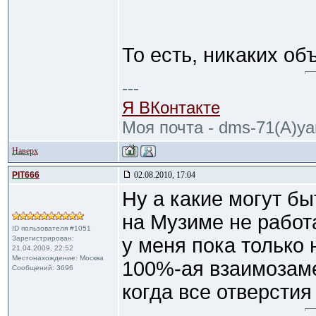
То есть, никаких об
---
Я ВКонтакте
Моя почта - dms-71(A)ya
Наверх
PIT666
02.08.2010, 17:04
Ну а какие могут б
на Музиме не работ
ID пользователя #1051
Зарегистрирован:
у меня пока только
21.04.2009, 22:52
Местонахождение: Москва
100%-ая взаимозаме
Сообщений: 3696
когда все отверсти