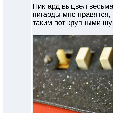
Пикгард выцвел весьм
пигарды мне нравятся, к
таким вот крупными шу