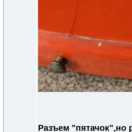
Разъем "пятачок",но 