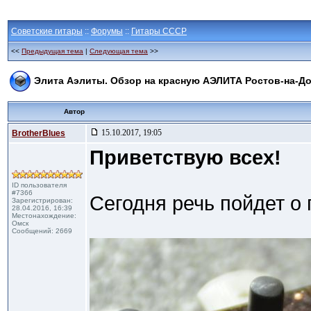
Советские гитары
::
Форумы
::
Гитары СССР
<<
Предыдущая тема
|
Следующая тема
>>
Элита Аэлиты. Обзор на красную АЭЛИТА Ростов-на-Д
Автор
15.10.2017, 19:05
BrotherBlues
Приветствую всех!
ID пользователя
#7366
Сегодня речь пойдет о 
Зарегистрирован:
28.04.2016, 16:39
Местонахождение:
Омск
Сообщений: 2669