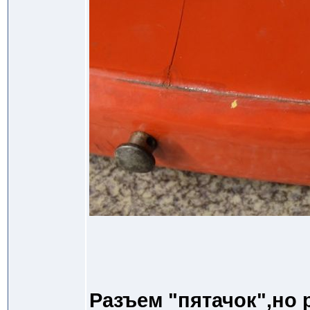
Разъем "пятачок",но 