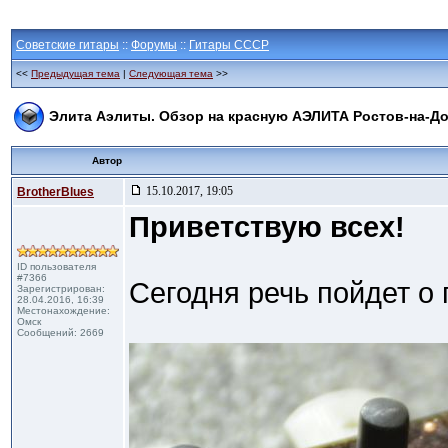
Советские гитары
::
Форумы
::
Гитары СССР
<<
Предыдущая тема
|
Следующая тема
>>
Элита Аэлиты. Обзор на красную АЭЛИТА Ростов-на-Д
Автор
15.10.2017, 19:05
BrotherBlues
Приветствую всех!
ID пользователя
#7366
Сегодня речь пойдет о 
Зарегистрирован:
28.04.2016, 16:39
Местонахождение:
Омск
Сообщений: 2669