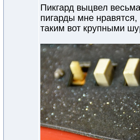
Пикгард выцвел весьм
пигарды мне нравятся, к
таким вот крупными шу