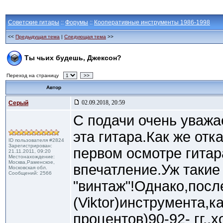
Советские гитары
::
Форумы
::
Кооперативные инструменты 1986-1998
<<
Предыдущая тема
|
Следующая тема
>>
Ты чьих будешь, Джексон?
Переход на страницу
>>
Автор
02.09.2018, 20:59
Cерый
С подачи очень уважа
эта гитара.Как же отк
ID пользователя #2824
Зарегистрирован:
первом осмотре гита
21.11.2011, 09:20
Местонахождение:
Москва,Раменское,
впечатление.Уж такие
Московская обл.
Сообщений: 2566
"винтаж"!Однако,посл
(Viktor)инструмента,к
процентов)90-92- гг.,