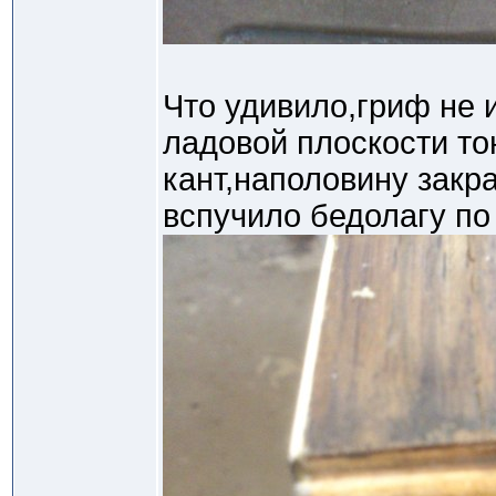
Что удивило,гриф не 
ладовой плоскости то
кант,наполовину зак
вспучило бедолагу по