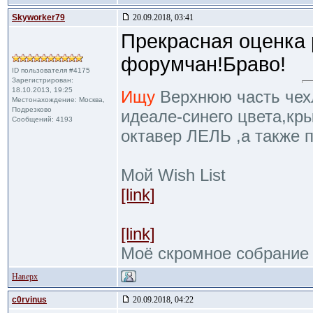
Skyworker79
20.09.2018, 03:41
Прекрасная оценка
форумчан!Браво!
ID пользователя #4175
Зарегистрирован:
18.10.2013, 19:25
Ищу
Верхнюю часть чехл
Местонахождение: Москва,
Подрезково
идеале-синего цвета,кр
Сообщений: 4193
октавер ЛЕЛЬ ,а также 
Мой Wish List
[link]
[link]
Моё скромное собрание
Наверх
c0rvinus
20.09.2018, 04:22