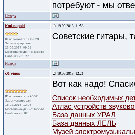
потребуют - мы отве
Наверх
KotLeopold
19.09.2018, 11:53
Советские гитары, т
ID пользователя #9028
Зарегистрирован:
23.09.2017, 09:01
Местонахождение: Москва
Сообщений: 755
Наверх
c0rvinus
19.09.2018, 12:21
Вот как надо! Спасиб
Список необходимых де
ID пользователя #6661
Зарегистрирован:
Атлас устройств звуков
16.02.2015, 13:06
Местонахождение: Москва
База данных УРАЛ
Сообщений: 823
База данных ЛЕЛЬ
Музей электромузыкаль