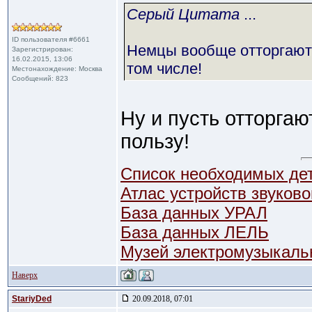
Cерый Цитата
...
ID пользователя #6661
Немцы вообще отторгают 
Зарегистрирован:
16.02.2015, 13:06
том числе!
Местонахождение: Москва
Сообщений: 823
Ну и пусть отторга
пользу!
Список необходимых де
Атлас устройств звуков
База данных УРАЛ
База данных ЛЕЛЬ
Музей электромузыкаль
Наверх
StariyDed
20.09.2018, 07:01