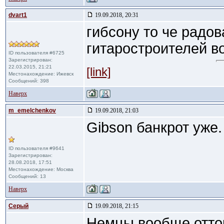
dvart1
19.09.2018, 20:31
гибсону то че радо
гитаростроителей в
ID пользователя #6725
Зарегистрирован:
22.03.2015, 21:21
[link]
Местонахождение: Ижевск
Сообщений: 398
Наверх
m_emelchenkov
19.09.2018, 21:03
Gibson банкрот уже.
ID пользователя #9641
Зарегистрирован:
28.08.2018, 17:51
Местонахождение: Москва
Сообщений: 13
Наверх
Cерый
19.09.2018, 21:15
Немцы вообще оттор