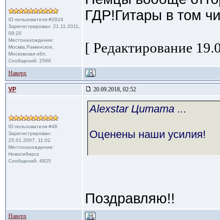
ГДР!Гитары в том чи
ID пользователя #2824
Зарегистрирован: 21.11.2011,
09:20
Местонахождение:
[ Редактирование 19.0
Москва,Раменское,
Московская обл.
Сообщений: 2566
Наверх
VP
20.09.2018, 02:52
Alexstar Цитата
...
ID пользователя #46
Оценены наши усилия!
Зарегистрирован:
25.01.2007, 11:02
Местонахождение:
Новосибирск
Сообщений: 4925
Поздравляю!!
Наверх