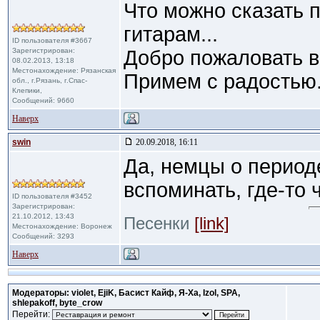
Что можно сказать 
гитарам...
ID пользователя #3667
Зарегистрирован:
Добро пожаловать в
08.02.2013, 13:18
Местонахождение: Рязанская
Примем с радостью
обл., г.Рязань, г.Спас-
Клепики,
Сообщений: 9660
Наверх
swin
20.09.2018, 16:11
Да, немцы о период
вспоминать, где-то
ID пользователя #3452
Зарегистрирован:
21.10.2012, 13:43
Песенки
[link]
Местонахождение: Воронеж
Сообщений: 3293
Наверх
Модераторы: violet, EjiK, Басист Кайф, Я-Ха, Izol, SPA,
shlepakoff, byte_crow
Перейти: