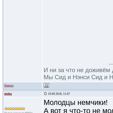
И ни за что не доживём 
Мы Сид и Нэнси Сид и Н
Наверх
woka
19.09.2018, 13:47
Молодцы немчики!
А вот я что-то не мо
ID пользователя #9592