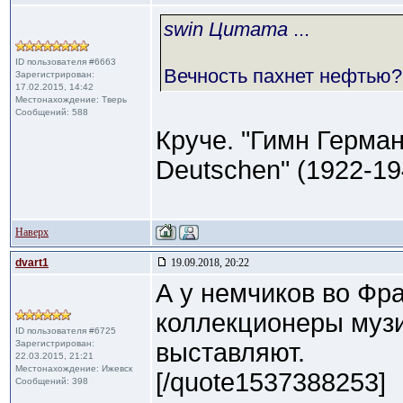
swin Цитата
...
ID пользователя #6663
Вечность пахнет нефтью?
Зарегистрирован:
17.02.2015, 14:42
Местонахождение: Тверь
Сообщений: 588
Круче. "Гимн Герман
Deutschen" (1922-19
Наверх
dvart1
19.09.2018, 20:22
А у немчиков во Фр
коллекционеры музи
ID пользователя #6725
Зарегистрирован:
выставляют.
22.03.2015, 21:21
Местонахождение: Ижевск
[/quote1537388253]
Сообщений: 398