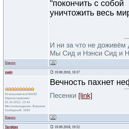
"покончить с собой
уничтожить весь ми
И ни за что не доживём 
Мы Сид и Нэнси Сид и Н
Наверх
swin
19.09.2018, 19:37
Вечность пахнет н
Песенки
[link]
ID пользователя #3452
Зарегистрирован:
21.10.2012, 13:43
Местонахождение: Воронеж
Сообщений: 3293
Наверх
Targitay
19.09.2018, 19:52