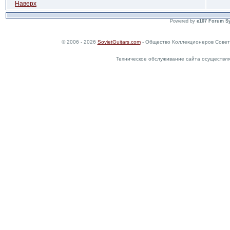
Наверх
Powered by
e107 Forum S
© 2006 - 2026
SovietGuitars.com
- Общество Коллекционеров Совет
Техническое обслуживание сайта осуществл