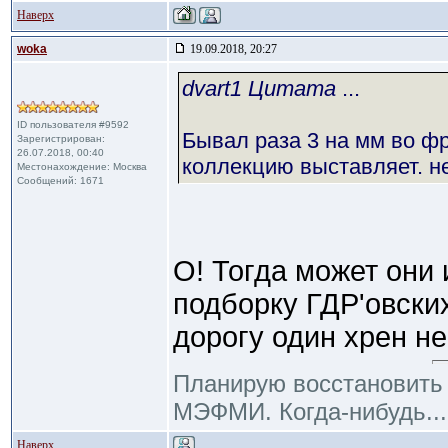
Наверх
woka
19.09.2018, 20:27
dvart1 Цитата
...
ID пользователя #9592
Бывал раза 3 на мм во ф
Зарегистрирован:
26.07.2018, 00:40
коллекцию выставляет. н
Местонахождение: Москва
Сообщений: 1671
О! Тогда может они
подборку ГДР'овских
дорогу один хрен н
Планирую восстановить R
МЭФМИ. Когда-нибудь... 
Наверх