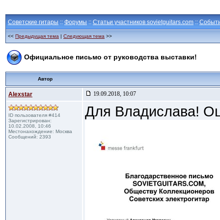
Советские гитары
::
Форумы
::
Статьи участников sovietguitars.com
::
Событ
<<
Предыдущая тема
|
Следующая тема
>>
Официальное письмо от руководства выставки!
Автор
19.09.2018, 10:07
Alexstar
Для Владислава! О
ID пользователя #414
Зарегистрирован:
10.02.2008, 10:46
Местонахождение: Москва
Сообщений: 2393