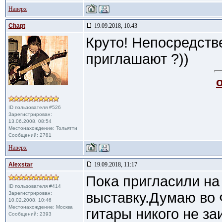
Наверх
Chapt
19.09.2018, 10:43
Круто! Непосредств
приглашают ?))
ID пользователя #526
Зарегистрирован:
13.06.2008, 08:54
Местонахождение: Тольятти
Сообщений: 2781
Наверх
Alexstar
19.09.2018, 11:17
Пока пригласили н
ID пользователя #414
выставку.Думаю во 
Зарегистрирован:
10.02.2008, 10:46
Местонахождение: Москва
гитары никого не за
Сообщений: 2393