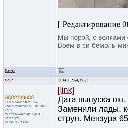
[ Редактирование 08
Мы порой, с волками 
Воем в си-бемоль-мин
Наверх
Cdur
14.03.2024, 19:48
[link]
Дата выпуска окт.
ID пользователя #10143
Зарегистрирован: 28.05.2019,
Заменили лады, ко
15:11
Местонахождение: Санкт-
струн. Мензура 65
Петербург
Сообщений: 4457