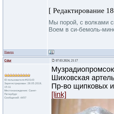
[ Редактирование 18.
Мы порой, с волками с
Воем в си-бемоль-мино
Наверх
Cdur
07.03.2024, 21:17
Музрадиопромсою
Шиховская артел
ID пользователя #10143
Зарегистрирован: 28.05.2019,
Пр-во щипковых 
15:11
Местонахождение: Санкт-
[link]
Петербург
Сообщений: 4457