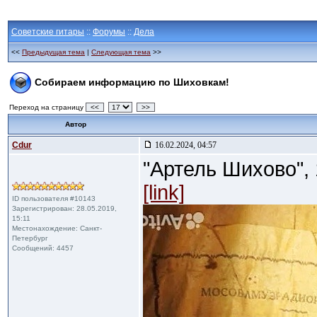
Советские гитары
::
Форумы
::
Дела
<<
Предыдущая тема
|
Следующая тема
>>
Собираем информацию по Шиховкам!
Переход на страницу
<<
>>
Автор
Cdur
16.02.2024, 04:57
"Артель Шихово", 
[link]
ID пользователя #10143
Зарегистрирован: 28.05.2019,
15:11
Местонахождение: Санкт-
Петербург
Сообщений: 4457