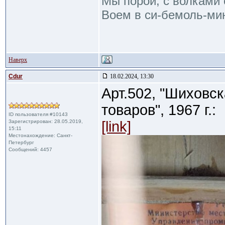
Мы порой, с волками 
Воем в си-бемоль-мин
Наверх
Cdur
18.02.2024, 13:30
Арт.502, "Шиховс
товаров", 1967 г.:
ID пользователя #10143
Зарегистрирован: 28.05.2019,
[link]
15:11
Местонахождение: Санкт-
Петербург
Сообщений: 4457