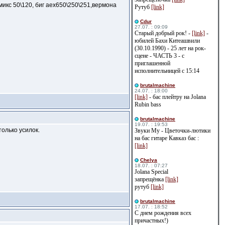
микс 50\120, биг аех650\250\251,вермона
Рутуб
[link]
Cdur
27.07. : 09:09
Старый добрый рок! -
[link]
-
юбилей Бахи Китеашвили
(30.10.1990) - 25 лет на рок-
сцене - ЧАСТЬ 3 - с
приглашенной
исполнительницей с 15:14
brutalmachine
24.07. : 18:00
[link]
- бас плейтру на Jolana
Rubin bass
brutalmachine
19.07. : 19:53
только усилок.
Звуки Му - Цветочки-лютики
на бас гитаре Кавказ бас :
[link]
Сhelya
18.07. : 07:27
Jolana Special
запрещёнка
[link]
рутуб
[link]
brutalmachine
17.07. : 18:52
С днем рождения всех
причастных!)