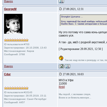
Наверх
GeorgeM
27.09.2021, 12:31
Stronglori Цитата
...
Хочу ламповый басовый комбарь небольшой м
Starlite Bass. С такими аппаратами в боль
Ну это потому что сама конь-цепци
самого уся.
А так - да, мв3 с родной акустикой
ID пользователя #703
Зарегистрирован: 18.10.2008, 13:43
[ Редактирование 28.09.2021, 12:50 ]
Местонахождение: Киров
Сообщений: 3768
Так же ищу колки к рекорду. и так, п
Наверх
Cdur
27.09.2021, 16:03
MV3 в Уфе
11000
[link]
ID пользователя #10143
Мы порой, с волками споря,
Зарегистрирован: 28.05.2019, 15:11
Воем в си-бемоль-миноре...
Местонахождение: Санкт-Петербург
Сообщений: 4457