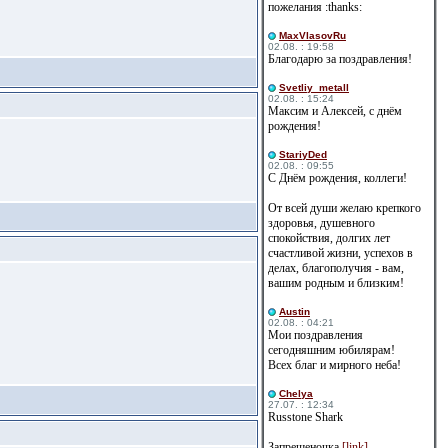
пожелания :thanks:
MaxVlasovRu
02.08. : 19:58
Благодарю за поздравления!
Svetliy_metall
02.08. : 15:24
Максим и Алексей, с днём
рождения!
StariyDed
02.08. : 09:55
С Днём рождения, коллеги!
От всей души желаю крепкого
здоровья, душевного
спокойствия, долгих лет
счастливой жизни, успехов в
делах, благополучия - вам,
вашим родным и близким!
Austin
02.08. : 04:21
Мои поздравления
сегодняшним юбилярам!
Всех благ и мирного неба!
Сhelya
27.07. : 12:34
Russtone Shark
Запрещеночка
[link]