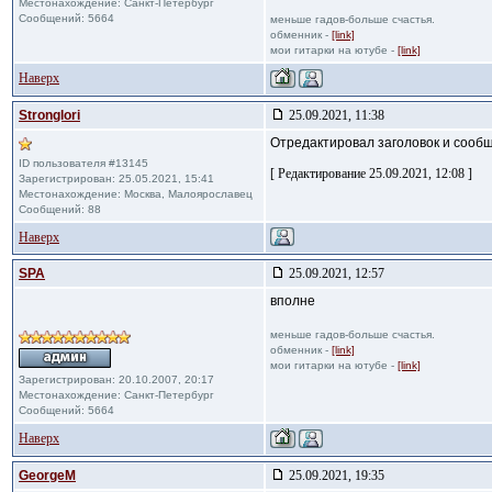
Местонахождение: Санкт-Петербург
Сообщений: 5664
меньше гадов-больше счастья.
обменник -
[link]
мои гитарки на ютубе -
[link]
Наверх
Stronglori
25.09.2021, 11:38
Отредактировал заголовок и сообщ
ID пользователя #13145
[ Редактирование 25.09.2021, 12:08 ]
Зарегистрирован: 25.05.2021, 15:41
Местонахождение: Москва, Малоярославец
Сообщений: 88
Наверх
SPA
25.09.2021, 12:57
вполне
меньше гадов-больше счастья.
обменник -
[link]
мои гитарки на ютубе -
[link]
Зарегистрирован: 20.10.2007, 20:17
Местонахождение: Санкт-Петербург
Сообщений: 5664
Наверх
GeorgeM
25.09.2021, 19:35