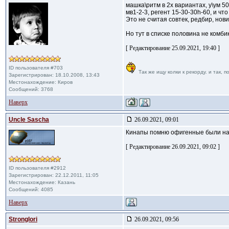
машка\ритм в 2х вариантах, у\ум 5
мв1-2-3, регент 15-30-30h-60, и ч
Это не считая совтек, редбир, нови
Но тут в списке половина не комби
[ Редактирование 25.09.2021, 19:40 ]
ID пользователя #703
Так же ищу колки к рекорду. и так, п
Зарегистрирован: 18.10.2008, 13:43
Местонахождение: Киров
Сообщений: 3768
Наверх
Uncle Sascha
26.09.2021, 09:01
Кинапы помню офигенные были на од
[ Редактирование 26.09.2021, 09:02 ]
ID пользователя #2912
Зарегистрирован: 22.12.2011, 11:05
Местонахождение: Казань
Сообщений: 4085
Наверх
Stronglori
26.09.2021, 09:56