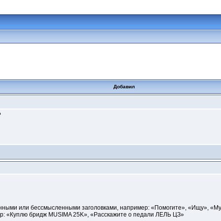
Добавил
?
нными или бессмысленными заголовками, например: «Помогите», «Ищу», «Муз
ер: «Куплю бридж MUSIMA 25K», «Расскажите о педали ЛЕЛЬ ЦЗ»