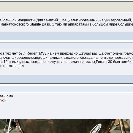
ебольшой мощности. Для занятий. Специализированный, не универсальный, 
а магнатоновского Starlite Bass. С такими аппаратами в большом мире больш
ст тех лет был Regent MV3,на нём прекрасно щвучал ьас ща счёт очень грам
а счйт широаополосного динамика и взодного каскада на пентоде прекрасно щ
ои 12чт выхтдных,прекрасно озвучивал приличные залы,Регент 30 был аомбив
то громко орал
тва Ломо
ink]
)