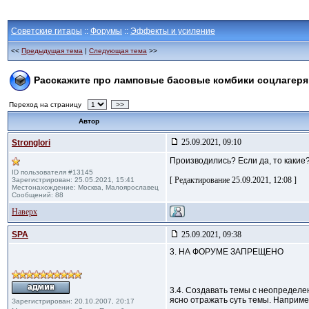
Советские гитары
::
Форумы
::
Эффекты и усиление
<<
Предыдущая тема
|
Следующая тема
>>
Расскажите про ламповые басовые комбики соцлагеря
Переход на страницу
>>
Автор
25.09.2021, 09:10
Stronglori
Производились? Если да, то какие
ID пользователя #13145
[ Редактирование 25.09.2021, 12:08 ]
Зарегистрирован: 25.05.2021, 15:41
Местонахождение: Москва, Малоярославец
Сообщений: 88
Наверх
SPA
25.09.2021, 09:38
3. НА ФОРУМЕ ЗАПРЕЩЕНО
3.4. Создавать темы с неопределе
ясно отражать суть темы. Наприм
Зарегистрирован: 20.10.2007, 20:17