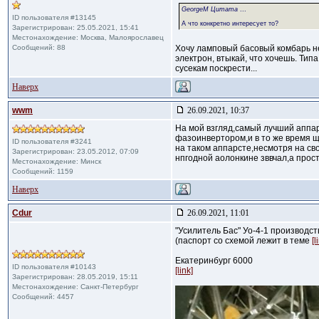
GeorgeM Цитата
...
ID пользователя #13145
А что конкретно интересует то?
Зарегистрирован: 25.05.2021, 15:41
Местонахождение: Москва, Малоярославец
Сообщений: 88
Хочу ламповый басовый комбарь н
электрон, втыкай, что хочешь. Тип
сусекам поскрести...
Наверх
wwm
26.09.2021, 10:37
На мой взгляд,самый лучший аппар
фазоинвертором,и в то же время щ
ID пользователя #3241
на таком аппарсте,несмотря на св
Зарегистрирован: 23.05.2012, 07:09
нпгодной аолонкине зввчал,а прос
Местонахождение: Mинск
Сообщений: 1159
Наверх
Cdur
26.09.2021, 11:01
"Усилитель Бас" Уо-4-1 производс
(паспорт со схемой лежит в теме
[l
Екатеринбург 6000
ID пользователя #10143
[link]
Зарегистрирован: 28.05.2019, 15:11
Местонахождение: Санкт-Петербург
Сообщений: 4457