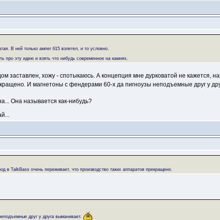
тая. В ней только ампег б15 взлетел, и то условно.
быть про эту идею и взять что нибудь современное на камнях.
м заставлен, хожу - спотыкаюсь. А концепция мне дурковатой не кажется, на
кращено. И магнетоны с фендерами 60-х да пигноузы неподъемные друг у др
а... Она называется как-нибудь?
й...
род в TalkBass очень переживает, что производство таких аппаратов прекращено.
неподъемные друг у друга выманивает.