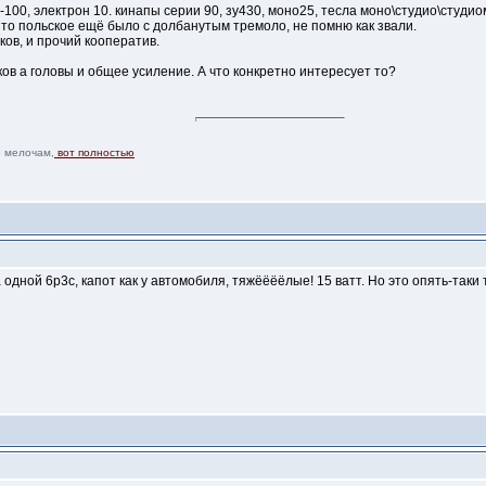
0-100, электрон 10. кинапы серии 90, зу430, моно25, тесла моно\студио\студио
то то польское ещё было с долбанутым тремоло, не помню как звали.
ков, и прочий кооператив.
ков а головы и общее усиление. А что конкретно интересует то?
о мелочам,
вот полностью
ной 6р3с, капот как у автомобиля, тяжёёёёлые! 15 ватт. Но это опять-таки 