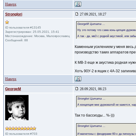
Наверх
Stronglori
27.09.2021, 18:27
GeorgeM Цитата
...
ID пользователя #13145
Ну это потому что сама конь-цепция дуркова
Зарегистрирован: 25.05.2021, 15:41
Местонахождение: Москва, Малоярославец
А так - да, мв3 с родной акустикой, или за
Сообщений: 88
Каменным усилением у меня весь до
производство таких аппаратов пре
К МВ-3 еще ж акустика родная нужн
Хоть 90У-2 в ящик с 4А-32 запихива
Наверх
GeorgeM
28.09.2021, 06:23
Stronglori Цитата
...
А концепция мне дурковатой не кажется, на
Так то бассизды... %-)))
Stronglori Цитата
...
ID пользователя #703
И магнетоны с фендерами 60-х да пигноузы 