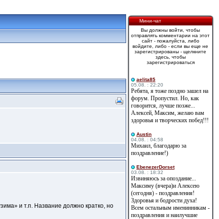
Мини-чат
Вы должны войти, чтобы
отправлять комментарии на этот
сайт - пожалуйста, либо
войдите, либо - если вы еще не
зарегистрированы - щелкните
здесь, чтобы
зарегистрироваться
aelita85
05.08. : 22:20
Ребята, я тоже поздно зашел на
форум. Пропустил. Но, как
говорится, лучше позже...
Алексей, Максим, желаю вам
здоровья и творческих побед!!!
Austin
04.08. : 04:58
Михаил, благодарю за
поздравление!)
EbenezerDorset
03.08. : 18:32
Извиняюсь за опоздание...
Максиму (вчера)и Алексею
(сегодня) - поздравления!
Здоровья и бодрости духа!
има» и т.п. Название должно кратко, но
Всем остальным именинникам -
поздравления и наилучшие