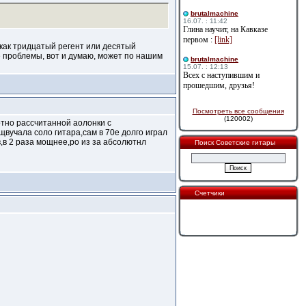
brutalmachine
16.07. : 11:42
Глина научит, на Кавказе
первом :
[link]
как тридцатый регент или десятый
ие проблемы, вот и думаю, может по нашим
brutalmachine
15.07. : 12:13
Всех с наступившим и
прошедшим, друзья!
Посмотреть все сообщения
(120002)
отно рассчитанной аолонки с
вучала соло гитара,сам в 70е долго играл
,в 2 раза мощнее,ро из за абсолютнл
Поиск Советские гитары
Счетчики