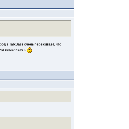
род в TalkBass очень переживает, что
уга выманивает.