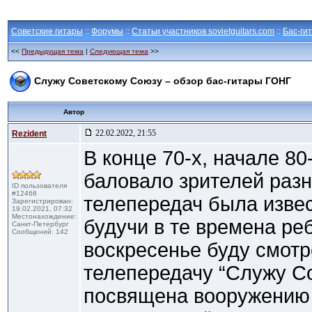
Советские гитары
::
Форумы
::
Статьи участников sovietguitars.com
::
Бас-ги
<<
Предыдущая тема
|
Следующая тема
>>
Служу Советскому Союзу – обзор бас-гитары ГОНГ
Автор
22.02.2022, 21:55
Rezident
В конце 70-х, начале 80
баловало зрителей раз
ID пользователя
#12466
телепередач была извес
Зарегистрирован:
19.02.2021, 07:32
Местонахождение:
будучи в те времена реб
Санкт-Петербург
Сообщений: 142
воскресенье буду смотр
телепередачу “Служу Со
посвящена вооружению 