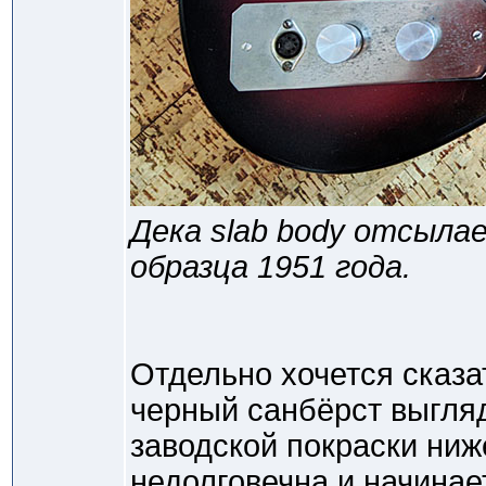
Дека slab body отсыла
образца 1951 года.
Отдельно хочется сказа
черный санбёрст выгляд
заводской покраски ниже
недолговечна и начинае