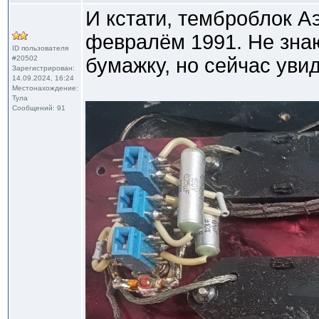
И кстати, темброблок 
февралём 1991. Не знаю
ID пользователя
#20502
бумажку, но сейчас уви
Зарегистрирован:
14.09.2024, 16:24
Местонахождение:
Тула
Сообщений: 91