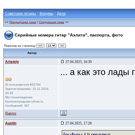
Советские гитары
::
Форумы
::
Дела
<<
Предыдущая тема
|
Следующая тема
>>
Серийные номера гитар "Аэлита", паспорта, фото
Переход на страницу
<<
>>
Автор
Artemiy
27.04.2025, 16:39
... а как это лады
ID пользователя #20794
Зарегистрирован: 15.11.2024,
20:35
Местонахождение:
Калининградская область
Сообщений: 367
Наверх
Austin
27.04.2025, 17:26