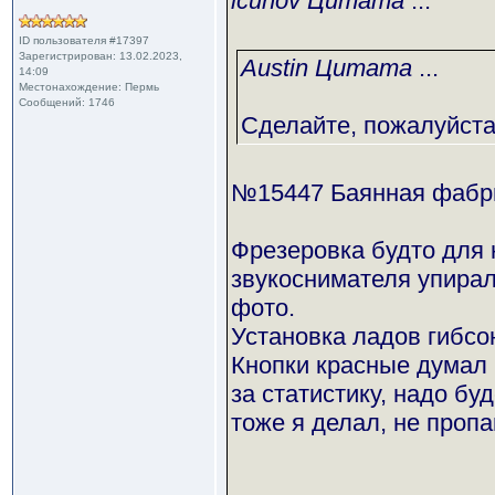
lcuhov Цитата
...
ID пользователя #17397
Зарегистрирован: 13.02.2023,
Austin Цитата
...
14:09
Местонахождение: Пермь
Сообщений: 1746
Сделайте, пожалуйста
№15447 Баянная фабр
Фрезеровка будто для 
звукоснимателя упирал
фото.
Установка ладов гибсо
Кнопки красные думал 
за статистику, надо бу
тоже я делал, не проп