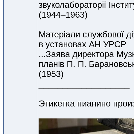
звуколабораторії Інсти
(1944–1963)
Матеріали службової ді
в установах АН УРСР
...Заява директора Муз
планів П. П. Барановсь
(1953)
___________________
Этикетка пианино прои