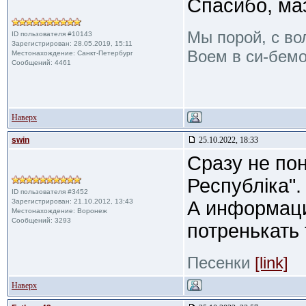
Спасибо, ма
Мы порой, с во
ID пользователя #10143
Зарегистрирован: 28.05.2019, 15:11
Воем в си-бемо
Местонахождение: Санкт-Петербург
Сообщений: 4461
Наверх
swin
25.10.2022, 18:33
Сразу не пон
Республіка".
ID пользователя #3452
Зарегистрирован: 21.10.2012, 13:43
А информаци
Местонахождение: Воронеж
Сообщений: 3293
потренькать 
Песенки
[link]
Наверх