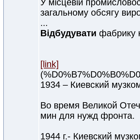
У місцевій промисловос
загальному обсягу вир
...
Відбудувати
фабрику к
[link]
(%D0%B7%D0%B0%D
1934 – Киевский музко
Во время Великой Оте
мин для нужд фронта.
1944 г.- Киевский музк