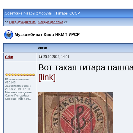
Советские гитары
::
Форумы
::
Гитары СССР
<<
Предыдущая тема
|
Следующая тема
>>
Музкомбинат Киев НКМП УРСР
Автор
25.10.2022, 14:01
Cdur
Вот такая гитара нашла
[link]
ID пользователя
#10143
Зарегистрирован:
28.05.2019, 15:11
Местонахождение:
Санкт-Петербург
Сообщений: 4461