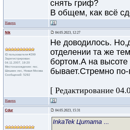
снять гриф?
В общем, как всё с
Наверх
Nik
04.05.2023, 12:27
Не доводилось. Но,
отделении та же тем
ID пользователя #299
Зарегистрирован:
бортом.А на высоте 
04.11.2007, 19:20
Местонахождение: пос.
бывает.Стремно по-
Шишкин лес, Новая Москва
Сообщений: 5292
[ Редактирование 04.0
Наверх
Cdur
04.05.2023, 15:31
InkaTek Цитата
...