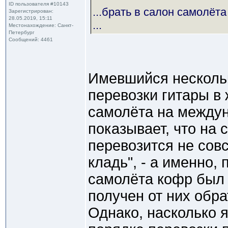
ID пользователя #10143
...брать в салон самолёта
Зарегистрирован:
28.05.2019, 15:11
...
Местонахождение: Санкт-
Петербург
Сообщений: 4461
Имевшийся нескольк
перевозки гитары в
самолёта на между
показывает, что на 
перевозится не сов
кладь", - а именно, 
самолёта кофр был
получен от них обра
Однако, насколько 