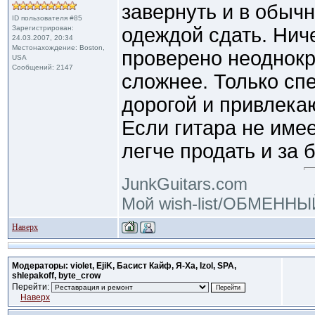
завернуть и в обыч
ID пользователя #85
Зарегистрирован:
одеждой сдать. Ниче
24.03.2007, 20:34
Местонахождение: Boston,
проверено неоднокра
USA
Сообщений: 2147
сложнее. Только спе
дорогой и привлека
Если гитара не име
легче продать и за 
JunkGuitars.com
Мой wish-list/ОБМЕНН
Наверх
Модераторы: violet, EjiK, Басист Кайф, Я-Ха, Izol, SPA,
shlepakoff, byte_crow
Перейти:
Наверх