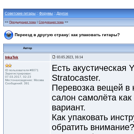
Советские гитары
::
Форумы
::
Другое
<<
Предыдущая тема
|
Следующая тема
>>
Переезд в другую страну: как упаковать гитары?
Автор
03.05.2023, 16:14
InkaTek
Есть акустическая 
ID пользователя #8071
Зарегистрирован:
Stratocaster.
07.03.2017, 02:23
Местонахождение: Москва
Сообщений: 391
Перевозка вещей в 
салон самолёта как 
вариант.
Как упаковать инст
обратить внимание? 