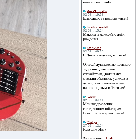
пожелания :thanks:
MaxVlasovRu
02.08. : 19:58
Благодарю за поздравления!
Svetliy_metall
02.08. : 15:24
Максим и Алексей, с днём
рождения!
StariyDed
02.08. : 09:55
С Днём рождения, коллеги!
От всей души желаю крепкого
здоровья, душевного
спокойствия, долгих лет
счастливой жизни, успехов в
делах, благополучия - вам,
вашим родным и близким!
Austin
02.08. : 04:21
Мои поздравления
сегодняшним юбилярам!
Всех благ и мирного неба!
Сhelya
27.07. : 12:34
Russtone Shark
Запрещеночка
[link]