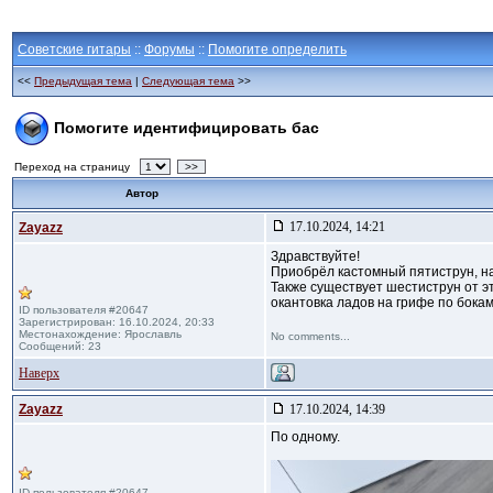
Советские гитары
::
Форумы
::
Помогите определить
<<
Предыдущая тема
|
Следующая тема
>>
Помогите идентифицировать бас
Переход на страницу
>>
Автор
17.10.2024, 14:21
Zayazz
Здравствуйте!
Приобрёл кастомный пятиструн, на 
Также существует шестиструн от эт
окантовка ладов на грифе по бокам
ID пользователя #20647
Зарегистрирован: 16.10.2024, 20:33
Местонахождение: Ярославль
No comments...
Сообщений: 23
Наверх
Zayazz
17.10.2024, 14:39
По одному.
ID пользователя #20647