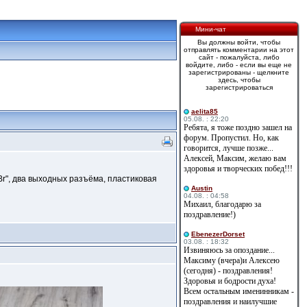
Мини-чат
Вы должны войти, чтобы
отправлять комментарии на этот
сайт - пожалуйста, либо
войдите, либо - если вы еще не
зарегистрированы - щелкните
здесь, чтобы
зарегистрироваться
aelita85
05.08. : 22:20
Ребята, я тоже поздно зашел на
форум. Пропустил. Но, как
говорится, лучше позже...
Алексей, Максим, желаю вам
здоровья и творческих побед!!!
Br", два выходных разъёма, пластиковая
Austin
04.08. : 04:58
Михаил, благодарю за
поздравление!)
EbenezerDorset
03.08. : 18:32
Извиняюсь за опоздание...
Максиму (вчера)и Алексею
(сегодня) - поздравления!
Здоровья и бодрости духа!
Всем остальным именинникам -
поздравления и наилучшие