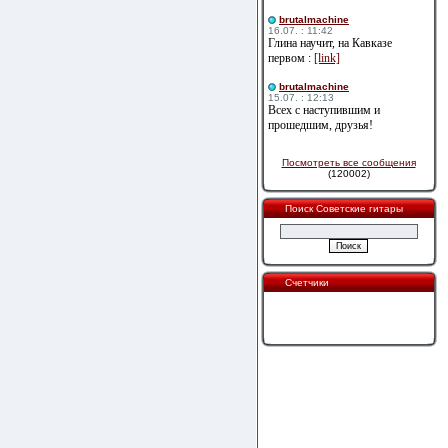
brutalmachine
16.07. : 11:42
Глина научит, на Кавказе
первом :
[link]
brutalmachine
15.07. : 12:13
Всех с наступившим и
прошедшим, друзья!
Посмотреть все сообщения
(120002)
Поиск Советские гитары
Счетчики