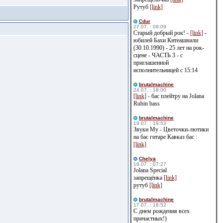
Рутуб
[link]
Cdur
27.07. : 09:09
Старый добрый рок! -
[link]
-
юбилей Бахи Китеашвили
(30.10.1990) - 25 лет на рок-
сцене - ЧАСТЬ 3 - с
приглашенной
исполнительницей с 15:14
brutalmachine
24.07. : 18:00
[link]
- бас плейтру на Jolana
Rubin bass
brutalmachine
19.07. : 19:53
Звуки Му - Цветочки-лютики
на бас гитаре Кавказ бас :
[link]
Сhelya
18.07. : 07:27
Jolana Special
запрещёнка
[link]
рутуб
[link]
brutalmachine
17.07. : 18:52
С днем рождения всех
причастных!)