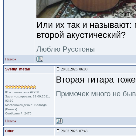
Или их так и называют:
второй акустический?
Люблю Русстоны
Наверх
Svetliy_metall
28.03.2025, 06:08
Вторая гитара тож
Примочек много не бы
ID пользователя #2738
Зарегистрирован: 28.09.2011,
03:59
Местонахождение: Вологда
(Вельск)
Сообщений: 2476
Наверх
Cdur
28.03.2025, 07:48