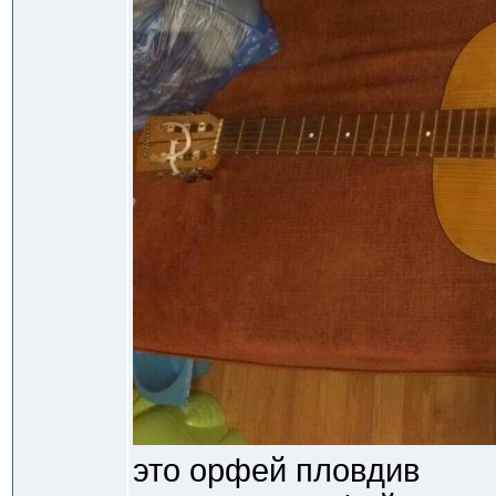
это орфей пловдив