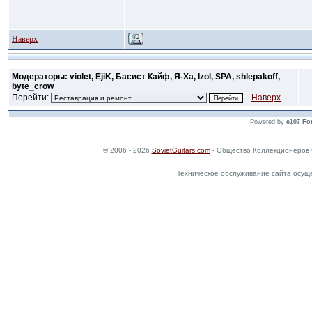
Наверх
Модераторы: violet, EjiK, Басист Кайф, Я-Ха, Izol, SPA, shlepakoff,
byte_crow
Перейти:
Наверх
Powered by
e107 Fo
© 2006 - 2026
SovietGuitars.com
- Общество Коллекционеров 
Техническое обслуживание сайта осущ