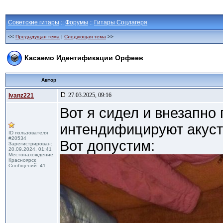
Советские гитары
::
Форумы
::
Гитары Соцлагеря
<<
Предыдущая тема
|
Следующая тема
>>
Касаемо Идентификации Орфеев
Автор
27.03.2025, 09:16
Ivanz221
Вот я сидел и внезапно 
интендифицируют акус
ID пользователя
#20534
Вот допустим:
Зарегистрирован:
20.09.2024, 01:41
Местонахождение:
Красноярск
Сообщений: 41