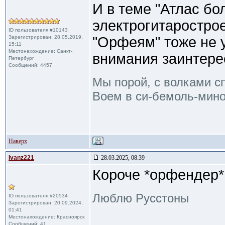
И в теме "Атлас бо
электрогитаростро
ID пользователя #10143
Зарегистрирован: 28.05.2019,
"Орфеям" тоже не у
15:11
Местонахождение: Санкт-
внимания заинтерес
Петербург
Сообщений: 4457
Мы порой, с волками с
Воем в си-бемоль-мино
Наверх
Ivanz221
28.03.2025, 08:39
Короче *орфендер*
Люблю Русстоны
ID пользователя #20534
Зарегистрирован: 20.09.2024,
01:41
Местонахождение: Красноярск
Сообщений: 41