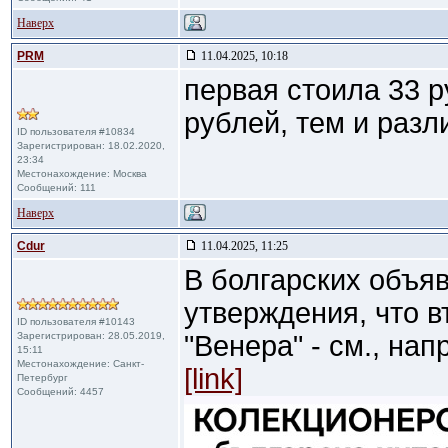
Наверх
PRM
11.04.2025, 10:18
первая стоила 33 р
рублей, тем и разл
ID пользователя #10834
Зарегистрирован: 18.02.2020,
23:34
Местонахождение: Москва
Сообщений: 111
Наверх
Cdur
11.04.2025, 11:25
В болгарских объя
утверждения, что 
ID пользователя #10143
Зарегистрирован: 28.05.2019,
"Венера" - см., нап
15:11
Местонахождение: Санкт-
[link]
Петербург
Сообщений: 4457