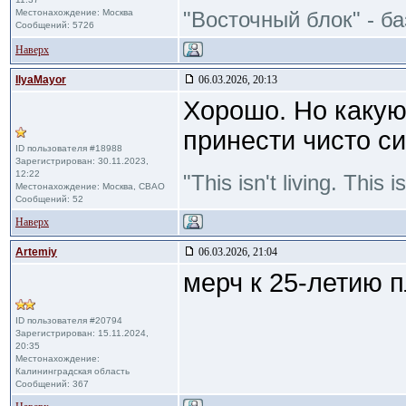
Местонахождение: Москва
"Восточный блок" - б
Сообщений: 5726
Наверх
IlyaMayor
06.03.2026, 20:13
Хорошо. Но какую
принести чисто с
ID пользователя #18988
Зарегистрирован: 30.11.2023,
12:22
"This isn't living. This
Местонахождение: Москва, СВАО
Сообщений: 52
Наверх
Artemiy
06.03.2026, 21:04
мерч к 25-летию 
ID пользователя #20794
Зарегистрирован: 15.11.2024,
20:35
Местонахождение:
Калининградская область
Сообщений: 367