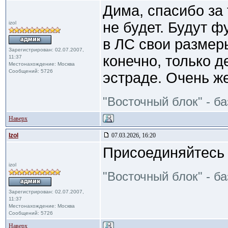
Дима, спасибо за
не будет. Будут ф
izol
в ЛС свои размеры
Зарегистрирован: 02.07.2007,
конечно, только д
11:37
Местонахождение: Москва
Сообщений: 5726
эстраде. Очень же
"Восточный блок" - б
Наверх
Izol
07.03.2026, 16:20
Присоединяйтесь 
izol
"Восточный блок" - б
Зарегистрирован: 02.07.2007,
11:37
Местонахождение: Москва
Сообщений: 5726
Наверх