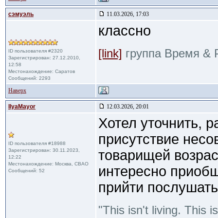
сэмуэль
11.03.2026, 17:03
классно
[link]
группа Время & 
ID пользователя #2320
Зарегистрирован: 27.12.2010,
12:58
Местонахождение: Саратов
Сообщений: 2293
Наверх
IlyaMayor
12.03.2026, 20:01
Хотел уточнить, 
присутствие несо
ID пользователя #18988
Зарегистрирован: 30.11.2023,
товарищей возрас
12:22
Местонахождение: Москва, СВАО
интересно приобщ
Сообщений: 52
прийти послушать
"This isn't living. This