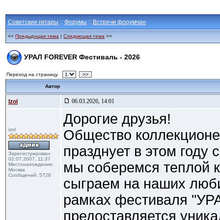
Советские гитары
::
Форумы
::
Встречи форумчан
<<
Предыдущая тема
|
Следующая тема
>>
УРАЛ FOREVER Фестиваль - 2026
Переход на страницу
>>
Автор
06.03.2026, 14:01
Izol
Дорогие друзья!
izol
Общество коллекционер
празднует в этом году 
Зарегистрирован:
02.07.2007, 11:37
мы соберемся теплой к
Местонахождение:
Москва
Сообщений: 5726
сыграем на наших люб
рамках фестиваля "УР
предоставляется уник