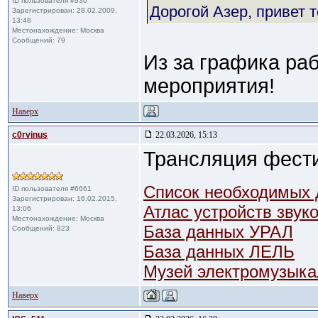
ID пользователя #930
Дорогой Азер, привет т
Зарегистрирован: 28.02.2009,
13:48
Местонахождение: Москва
Сообщений: 79
Из за графика ра
мероприятия!
Наверх
c0rvinus
22.03.2026, 15:13
Трансляция фести
Список необходимых 
ID пользователя #6661
Зарегистрирован: 16.02.2015,
Атлас устройств зву
13:06
Местонахождение: Москва
База данных УРАЛ
Сообщений: 823
База данных ЛЕЛЬ
Музей электромузыка
Наверх