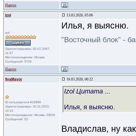
Наверх
Izol
13.03.2026, 05:06
Илья, я выясню.
izol
"Восточный блок" - б
Зарегистрирован: 02.07.2007,
11:37
Местонахождение: Москва
Сообщений: 5726
Наверх
IlyaMayor
16.03.2026, 00:22
Izol Цитата
...
ID пользователя #18988
Илья, я выясню.
Зарегистрирован: 30.11.2023,
12:22
Местонахождение: Москва, СВАО
Сообщений: 52
Владислав, ну как