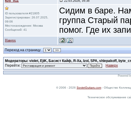
IGS_511
22.03.2026, 16:38
Сидим в баре. На
ID пользователя #21805
группа Старый пар
Зарегистрирован: 26.07.2025,
09:06
Местонахождение: Москва
помог. Где их за
Сообщений: 41
Наверх
Переход на страницу
>>
Модераторы: violet, EjiK, Басист Кайф, Я-Ха, Izol, SPA, shlepakoff, byte_c
Перейти:
Наверх
Powered 
© 2006 - 2026
SovietGuitars.com
- Общество Коллекц
Техническое обслуживание са