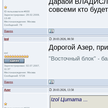
Дараой ВЛАДИСЛАВ
совсеми кто буде
ID пользователя #930
Зарегистрирован: 28.02.2009,
13:48
Местонахождение: Москва
Сообщений: 79
Наверх
Izol
20.03.2026, 06:50
Дорогой Азер, при
izol
"Восточный блок" - б
Зарегистрирован: 02.07.2007,
11:37
Местонахождение: Москва
Сообщений: 5726
Наверх
Azer
20.03.2026, 13:58
Izol Цитата
...