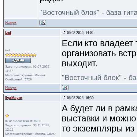
"Восточный блок" - база ги
Наверх
Izol
06.03.2026, 14:02
Если кто владеет 
организовать встр
izol
выходит.
Зарегистрирован: 02.07.2007,
11:37
Местонахождение: Москва
"Восточный блок" - б
Сообщений: 5726
Наверх
IlyaMayor
06.03.2026, 16:30
А будет ли в рам
выставки и можно 
ID пользователя #18988
Зарегистрирован: 30.11.2023,
то экземпляры из
12:22
Местонахождение: Москва, СВАО