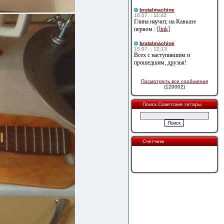
brutalmachine
16.07. : 11:42
Глина научит, на Кавказе
первом :
[link]
brutalmachine
15.07. : 12:13
Всех с наступившим и
прошедшим, друзья!
Посмотреть все сообщения
(120002)
Поиск Советские гитары
Счетчики