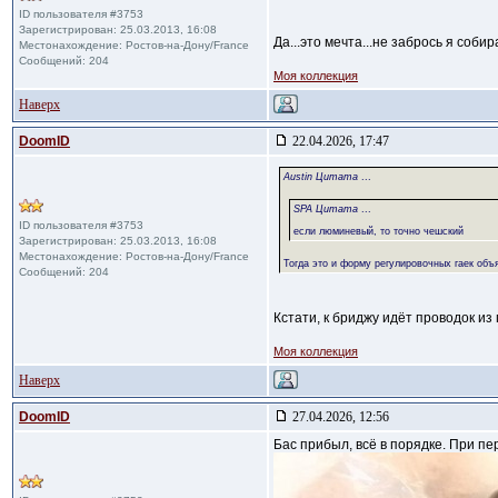
ID пользователя #3753
Зарегистрирован: 25.03.2013, 16:08
Да...это мечта...не забрось я соб
Местонахождение: Ростов-на-Дону/France
Сообщений: 204
Моя коллекция
Наверх
DoomID
22.04.2026, 17:47
Austin Цитата
...
SPA Цитата
...
ID пользователя #3753
если люминевый, то точно чешский
Зарегистрирован: 25.03.2013, 16:08
Местонахождение: Ростов-на-Дону/France
Тогда это и форму регулировочных гаек объ
Сообщений: 204
Кстати, к бриджу идёт проводок и
Моя коллекция
Наверх
DoomID
27.04.2026, 12:56
Бас прибыл, всё в порядке. При п