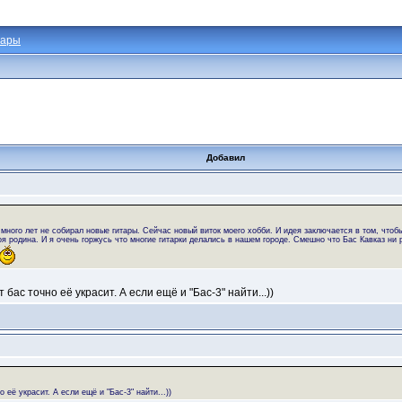
тары
Добавил
много лет не собирал новые гитары. Сейчас новый виток моего хобби. И идея заключается в том, чтоб
я родина. И я очень горжусь что многие гитарки делались в нашем городе. Смешно что Бас Кавказ ни р
бас точно её украсит. А если ещё и "Бас-3" найти...))
 её украсит. А если ещё и "Бас-3" найти...))