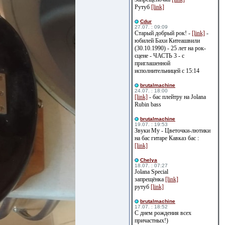
Рутуб
[link]
Cdur
27.07. : 09:09
Старый добрый рок! -
[link]
-
юбилей Бахи Китеашвили
(30.10.1990) - 25 лет на рок-
сцене - ЧАСТЬ 3 - с
приглашенной
исполнительницей с 15:14
brutalmachine
24.07. : 18:00
[link]
- бас плейтру на Jolana
Rubin bass
brutalmachine
19.07. : 19:53
Звуки Му - Цветочки-лютики
на бас гитаре Кавказ бас :
[link]
Сhelya
18.07. : 07:27
Jolana Special
запрещёнка
[link]
рутуб
[link]
brutalmachine
17.07. : 18:52
С днем рождения всех
причастных!)