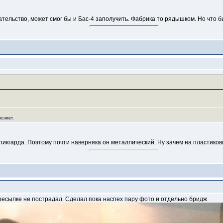
ирательство, может смог бы и Бас-4 заполучить. Фабрика то рядышком. Но что б
ясняет.
з пикгарда. Поэтому почти наверняка он металлический. Ну зачем на пластик
ересылке не пострадал. Сделал пока наспех пару фото и отдельно бридж