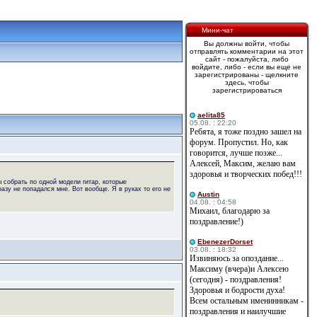
Мини-чат
Вы должны войти, чтобы
отправлять комментарии на этот
сайт - пожалуйста, либо
войдите, либо - если вы еще не
зарегистрированы - щелкните
здесь, чтобы
зарегистрироваться
aelita85
05.08. : 22:20
Ребята, я тоже поздно зашел на
форум. Пропустил. Но, как
говорится, лучше позже...
Алексей, Максим, желаю вам
здоровья и творческих побед!!!
ы собрать по одной модели гитар, которые
азу не попадался мне. Вот вообще. Я в руках то его не
Austin
04.08. : 04:58
Михаил, благодарю за
поздравление!)
EbenezerDorset
03.08. : 18:32
Извиняюсь за опоздание...
Максиму (вчера)и Алексею
(сегодня) - поздравления!
Здоровья и бодрости духа!
Всем остальным именинникам -
поздравления и наилучшие