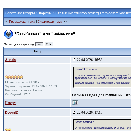
Советские гитары
::
Форумы
::
Статьи участников sovietguitars.com
::
Бас-ги
<<
Предыдущая тема
|
Следующая тема
>>
"Бас-Кавказ" для "чайников"
Переход на страницу
<<
Автор
Austin
22.04.2026, 16:58
DoomID Цитата
...
В этом и заключалась цель моей покупки. Я 
производились в Ростове. Потому что это мо
ID пользователя #17397
держал никогда. Ага, имея при этом Элегию
Зарегистрирован: 13.02.2023, 14:09
Местонахождение: Пермь
Сообщений: 1745
Отличная идея для коллекции. Этот 
Наверх
DoomID
22.04.2026, 17:16
Austin Цитата
...
Отличная идея для коллекции. Этот бас точно