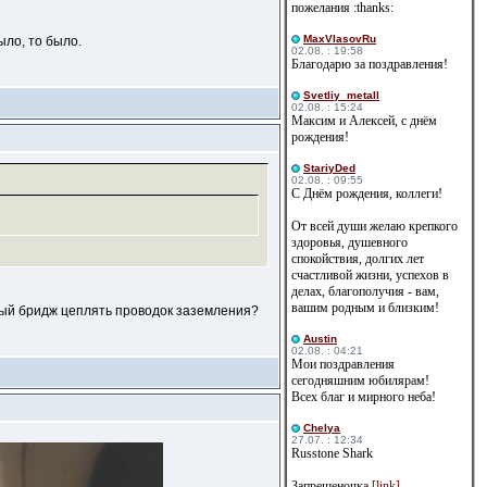
пожелания :thanks:
MaxVlasovRu
ыло, то было.
02.08. : 19:58
Благодарю за поздравления!
Svetliy_metall
02.08. : 15:24
Максим и Алексей, с днём
рождения!
StariyDed
02.08. : 09:55
С Днём рождения, коллеги!
От всей души желаю крепкого
здоровья, душевного
спокойствия, долгих лет
счастливой жизни, успехов в
делах, благополучия - вам,
вашим родным и близким!
овый бридж цеплять проводок заземления?
Austin
02.08. : 04:21
Мои поздравления
сегодняшним юбилярам!
Всех благ и мирного неба!
Сhelya
27.07. : 12:34
Russtone Shark
Запрещеночка
[link]