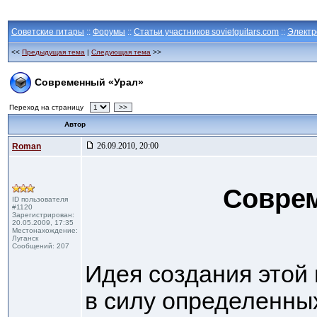
Советские гитары
::
Форумы
::
Статьи участников sovietguitars.com
::
Электр
<<
Предыдущая тема
|
Следующая тема
>>
Современный «Урал»
Переход на страницу
>>
Автор
26.09.2010, 20:00
Roman
Совре
ID пользователя
#1120
Зарегистрирован:
20.05.2009, 17:35
Местонахождение:
Луганск
Сообщений: 207
Идея создания этой 
в силу определенных