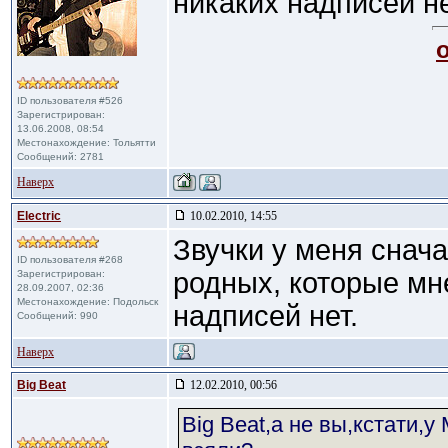
никаких надписей н
ID пользователя #526
Зарегистрирован:
13.06.2008, 08:54
Местонахождение: Тольятти
Сообщений: 2781
Наверх
Electric
10.02.2010, 14:55
Звучки у меня снач
ID пользователя #268
родных, которые мн
Зарегистрирован:
28.09.2007, 02:36
Местонахождение: Подольск
надписей нет.
Сообщений: 990
Наверх
Big Beat
12.02.2010, 00:56
Big Beat,а не вы,кстати,