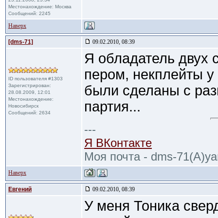
Местонахождение: Москва
Сообщений: 2245
Наверх
[dms-71]
09.02.2010, 08:39
Я обладатель двух 
пером, некплейты у 
ID пользователя #1303
Зарегистрирован:
были сделаны с разн
28.08.2009, 12:01
Местонахождение:
партия...
Новосибирск
Сообщений: 2634
---
Я ВКонтакте
Моя почта - dms-71(A)ya
Наверх
Евгений
09.02.2010, 08:39
У меня Тоника свер