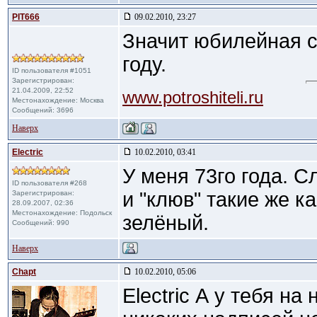
PIT666
09.02.2010, 23:27
Значит юбилейная с
году.
ID пользователя #1051
Зарегистрирован:
21.04.2009, 22:52
www.potroshiteli.ru
Местонахождение: Москва
Сообщений: 3696
Наверх
Electric
10.02.2010, 03:41
У меня 73го года. С
ID пользователя #268
и "клюв" такие же к
Зарегистрирован:
28.09.2007, 02:36
Местонахождение: Подольск
зелёный.
Сообщений: 990
Наверх
Chapt
10.02.2010, 05:06
Electric А у тебя на