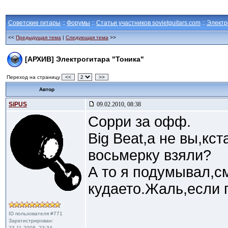
Советские гитары
::
Форумы
::
Статьи участников sovietguitars.com
::
Электр
<<
Предыдущая тема
|
Следующая тема
>>
[АРХИВ] Электрогитара "Тоника"
Переход на страницу
<<
>>
Автор
SiPUS
09.02.2010, 08:38
Сорри за офф.
Big Beat,а не вы,кс
восьмерку взяли?
А то я подумывал,с
кудаето.Жаль,если 
ID пользователя #771
Зарегистрирован:
23.11.2008, 23:34