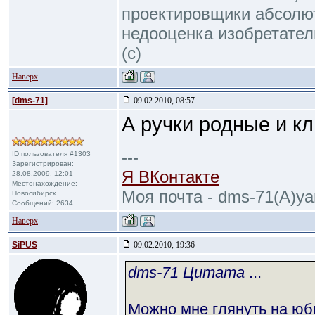
проектировщики абсолю
недооценка изобретател
(с)
Наверх
[dms-71]
09.02.2010, 08:57
А ручки родные и к
---
ID пользователя #1303
Зарегистрирован:
Я ВКонтакте
28.08.2009, 12:01
Местонахождение:
Моя почта - dms-71(A)ya
Новосибирск
Сообщений: 2634
Наверх
SiPUS
09.02.2010, 19:36
dms-71 Цитата
...
Можно мне глянуть на ю