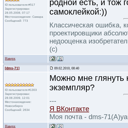
родной есть, и тож 
ID пользователя #517
Зарегистрирован:
самоклейкой:))
28.05.2008, 07:17
Местонахождение: Самара
Сообщений: 773
Классическая ошибка, 
проектировщики абсолю
недооценка изобретател
(с)
Наверх
[dms-71]
09.02.2010, 08:40
Можно мне глянуть
экземпляр?
ID пользователя #1303
Зарегистрирован:
28.08.2009, 12:01
---
Местонахождение:
Новосибирск
Я ВКонтакте
Сообщений: 2634
Моя почта - dms-71(A)ya
Наверх