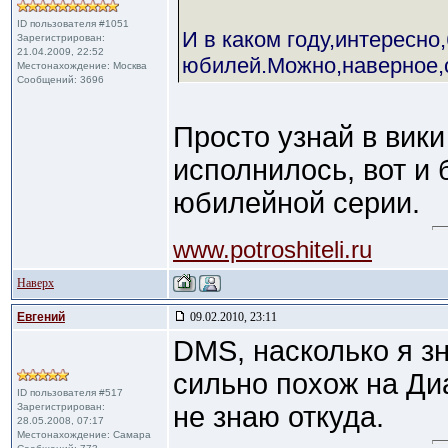
ID пользователя #1051
И в каком году,интересно
Зарегистрирован:
21.04.2009, 22:52
юбилей.Можно,наверное,с
Местонахождение: Москва
Сообщений: 3696
Просто узнай в вики
исполнилось, вот и 
юбилейной серии.
www.potroshiteli.ru
Наверх
Евгений
09.02.2010, 23:11
DMS, насколько я зн
сильно похож на Диа
ID пользователя #517
Зарегистрирован:
не знаю откуда.
28.05.2008, 07:17
Местонахождение: Самара