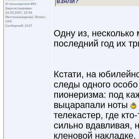
взяли?
ID пользователя #85
Зарегистрирован:
24.03.2007, 20:34
Местонахождение: Boston,
USA
Сообщений: 2147
Одну из, несколько 
последний год их тр
Кстати, на юбилейн
следы одного особо
пионеризма: под ка
выцарапали ноты
телекастер, где кто
сильно вдавливая, 
кленовой накладке.