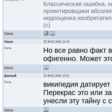
Сообщений: 773
Классическая ошибка, 
проектировщики абсолю
недооценка изобретател
(с)
Наверх
Vovan
09.02.2010, 23:19
Гость
Но все равно факт в
офигенно. Может эт
Наверх
Дохлый
09.02.2010, 23:25
Гость
википедия датирует
Перекрас это или з
унесли эту тайну с с
Наверх