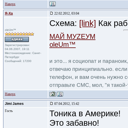
Наверх
Я-Ха
22.02.2012, 03:04
Схема:
[link]
Как раб
oleUm™
МАЙ МУZЕУМ
oleUm™
Зарегистрирован:
04.06.2007, 19:11
Местонахождение: Санкт-
Петербург
и это... я социопат и паранои
Сообщений: 17200
отвечаю принципиально. если 
телефон, и вам очень нужно с
отправьте СМС, мол, "я такой-т
Наверх
Jimi James
07.04.2012, 15:42
Гость
Тоника в Америке!
Это забавно!