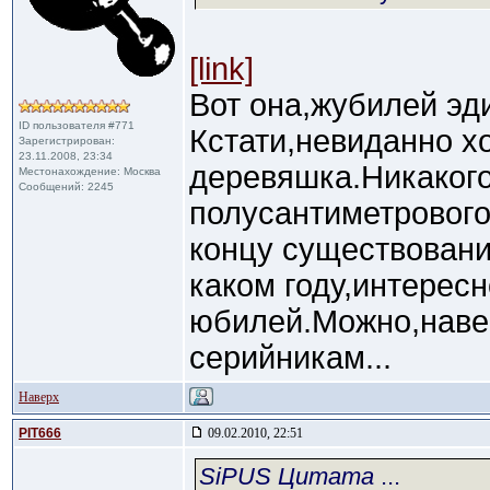
[link]
Вот она,жубилей эд
ID пользователя #771
Кстати,невиданно х
Зарегистрирован:
23.11.2008, 23:34
деревяшка.Никаког
Местонахождение: Москва
Сообщений: 2245
полусантиметрового
концу существовани
каком году,интерес
юбилей.Можно,наве
серийникам...
Наверх
PIT666
09.02.2010, 22:51
SiPUS Цитата
...