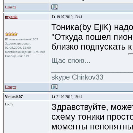
Наверх
mykola
19.07.2010, 13:41
Тоника(by EjiK) надо
"Откуда пошел пионе
ID пользователя #1067
Зарегистрирован:
близко подпускать к 
02.05.2009, 16:00
Местонахождение: Вязники
Сообщений: 619
Щас спою...
_____________________
skype Chirkov33
Наверх
Vintosik97
21.02.2012, 19:44
Гость
Здравствуйте, може
схему тоники прост
моменты непонятн