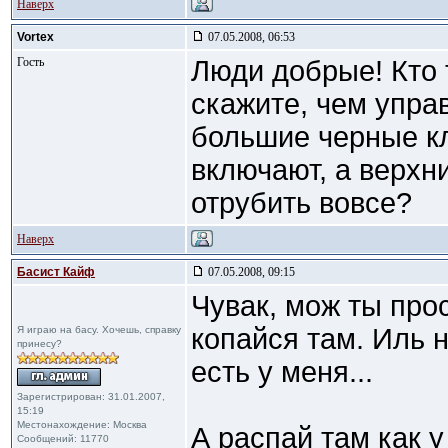
Наверх
Vortex
07.05.2008, 06:53
Гость
Люди добрые! Кто 
скажите, чем упра
большие черные к
включают, а верхн
отрубить вовсе?
Наверх
Басист Кайф
07.05.2008, 09:15
Чувак, мож ты про
копайся там. Иль 
Я играю на басу. Хочешь, справку
принесу?
есть у меня...
Зарегистрирован: 31.01.2007,
15:19
Местонахождение: Москва
А распай там как 
Сообщений: 11770