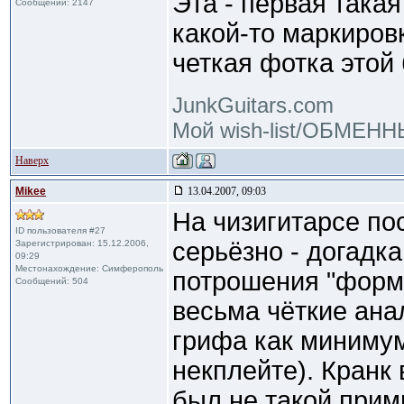
Эта - первая такая
Сообщений: 2147
какой-то маркиров
четкая фотка этой
JunkGuitars.com
Мой wish-list/ОБМЕН
Наверх
Mikee
13.04.2007, 09:03
На чизигитарсе по
ID пользователя #27
серьёзно - догадк
Зарегистрирован: 15.12.2006,
09:29
Местонахождение: Симферополь
потрошения "форма
Сообщений: 504
весьма чёткие ана
грифа как минимум
некплейте). Кранк 
был не такой прим