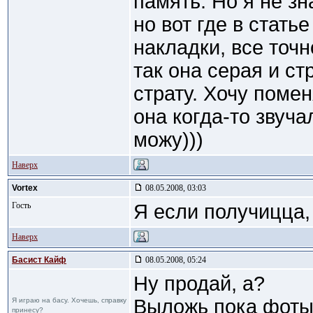
память. Но я не зн
но вот где в стать
накладки, все точн
так она серая и с
страту. Хочу помен
она когда-то звучал
можу)))
Наверх
Vortex
08.05.2008, 03:03
Гость
Я если получицца,
Наверх
Басист Кайф
08.05.2008, 05:24
Ну продай, а?
Выложь пока фоты.
Я играю на басу. Хочешь, справку
принесу?