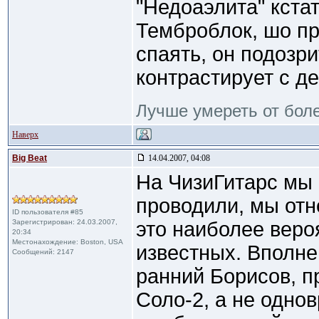
"Недоаэлита" кстат
Темброблок, шо пр
спаять, он подозр
контрастирует с д
Лучше умереть от боле
Наверх
Big Beat
14.04.2007, 04:08
На ЧизиГитарс мы
проводили, мы отн
ID пользователя #85
Зарегистрирован: 24.03.2007,
это наиболее веро
20:34
Местонахождение: Boston, USA
известных. Вполне
Сообщений: 2147
ранний Борисов, п
Соло-2, а не одно