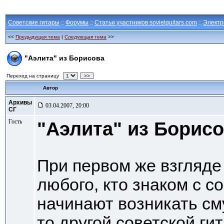
Советские гитары
::
Форумы
::
Статьи участников sovietguitars.com
::
Электр
<<
Предыдущая тема
|
Следующая тема
>>
"Аэлита" из Борисова
Переход на страницу
>>
Автор
Архивы
03.04.2007, 20:00
СГ
Гость
"Аэлита" из Борисо
При первом же взгляде
любого, кто знаком с с
начинают возникать см
то другой советской ги