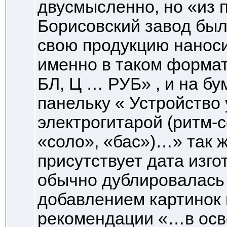
двусмысленно, но «из 
Борисовский завод был
свою продукцию нанос
именно в таком формат
БЛ, Ц … РУБ» , и на б
панельку « Устройство
электрогитарой (ритм-с
«соло», «бас»)…» так ж
присутствует дата изго
обычно дублировалась
добавлением картинок
рекомендации «…в осв