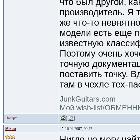
что был другой, к
производитель. Я 
же что-то невнятн
модели есть еще п
известную класси
Поэтому очень хоч
точную документа
поставить точку. В
там в чехле тех-па
JunkGuitars.com
Мой wish-list/ОБМЕН
Наверх
Mikee
16.04.2007, 09:47
Нигде не могу най