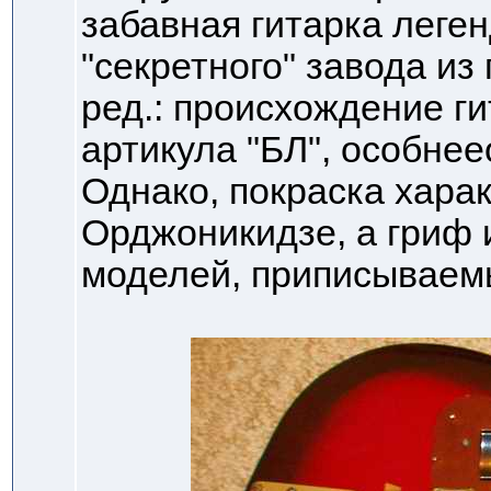
забавная гитарка леге
"секретного" завода из
ред.: происхождение г
артикула "БЛ", особне
Однако, покраска харак
Орджоникидзе, а гриф 
моделей, приписываемы