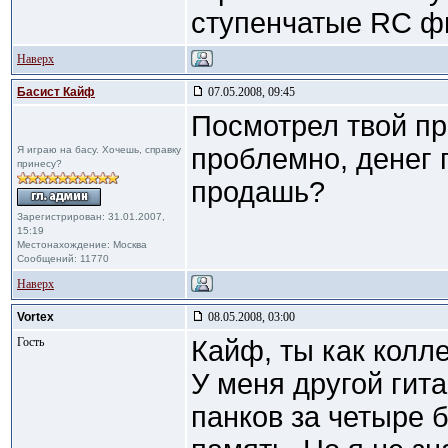
ступенчатые RC ф
Наверх
Басист Кайф
07.05.2008, 09:45
Посмотрел твой пр
проблемно, денег п
Я играю на басу. Хочешь, справку
принесу?
продашь?
Зарегистрирован: 31.01.2007,
15:19
Местонахождение: Москва
Сообщений: 11770
Наверх
Vortex
08.05.2008, 03:00
Гость
Кайф, ты как колл
У меня другой гита
панков за четыре б