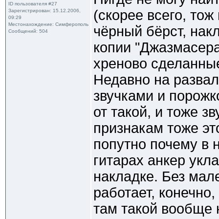
ID пользователя #27
(скорее всего, тож
Зарегистрирован: 15.12.2006,
09:29
Местонахождение: Симферополь
чёрный бёрст, нак
Сообщений: 504
копии "Джазмасера
хреново сделанны
Недавно на разва
звучками и порожк
от такой, и тоже зв
признакам тоже эт
попутно почему в н
гитарах анкер укл
накладке. Без мал
работает, конечно, 
там такой вообще н