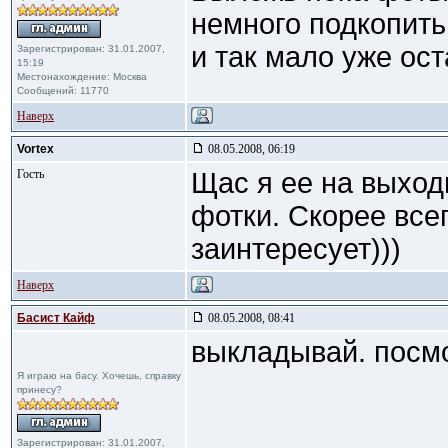
немного подкопить 
и так мало уже ост
Зарегистрирован: 31.01.2007,
15:19
Местонахождение: Москва
Сообщений: 11770
Наверх
Vortex
08.05.2008, 06:19
Гость
Щас я ее на выход
фотки. Скорее все
заинтересует)))
Наверх
Басист Кайф
08.05.2008, 08:41
выкладывай. посм
Я играю на басу. Хочешь, справку
принесу?
Зарегистрирован: 31.01.2007,