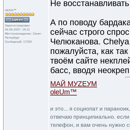
Не восстанавливать
oleUm™
А по поводу бардак
Зарегистрирован:
сейчас строго спро
04.06.2007, 19:11
Местонахождение: Санкт-
Петербург
Челюканова. Chelya,
Сообщений: 17200
пожалуйста, как так
твоём сайте некплей
басс, вводя неокре
МАЙ МУZЕУМ
oleUm™
и это... я социопат и паранои
отвечаю принципиально. если 
телефон, и вам очень нужно с