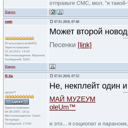
отправьте СМС, мол, "я такой-т
Наверх
swin
07.01.2018, 07:40
Может второй ново
Песенки
[link]
ID пользователя #3452
Зарегистрирован:
21.10.2012, 13:43
Местонахождение: Воронеж
Сообщений: 3293
Наверх
Я-Ха
07.01.2018, 07:52
Не, некплейт один и
oleUm™
МАЙ МУZЕУМ
oleUm™
Зарегистрирован:
04.06.2007, 19:11
Местонахождение: Санкт-
Петербург
и это... я социопат и паранои
Сообщений: 17200