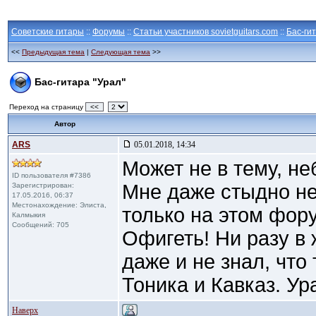
Советские гитары
::
Форумы
::
Статьи участников sovietguitars.com
::
Бас-ги
<<
Предыдущая тема
|
Следующая тема
>>
Бас-гитара "Урал"
Переход на страницу
<<
Автор
ARS
05.01.2018, 14:34
Может не в тему, не
ID пользователя #7386
Мне даже стыдно не
Зарегистрирован:
17.05.2016, 06:37
Местонахождение: Элиста,
только на этом фор
Калмыкия
Сообщений: 705
Офигеть! Ни разу в 
даже и не знал, что
Тоника и Кавказ. Ур
Наверх