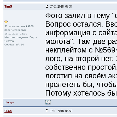
TimS
07.01.2018, 03:37
Фото залил в тему "
Вопрос остался. Вв
ID пользователя #9280
Зарегистрирован:
информация с сайта
16.12.2017, 12:19
Местонахождение: Верх-
молота". Там две р
Чебула
Сообщений: 10
некплейтом с №5694
лого, на второй нет.
собственно простой
логотип на своём э
пролететь бы, чтоб
Потому хотелось бы 
Наверх
Я-Ха
07.01.2018, 06:50