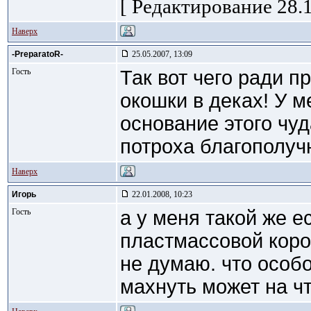
[ Редактирование 28.1
Наверх
-PreparatoR-
25.05.2007, 13:09
Гость
Так вот чего ради 
окошки в деках! У м
основание этого чуд
потроха благополуч
Наверх
Игорь
22.01.2008, 10:23
Гость
а у меня такой же е
пластмассовой короб
не думаю. что особ
махнуть может на ч