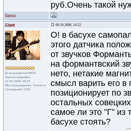
руб.Очень такой ну
Наверх
Chapt
09.10.2008, 14:22
О! в басухе самопа
этого датчика полож
от звучков Формант
на формантвский зву
нето, нетакие магни
ID пользователя #526
Зарегистрирован:
смысл варить его в 
13.06.2008, 08:54
Местонахождение: Тольятти
Сообщений: 2781
позиционирует по з
остальных совецких
самое ли это "Г" из 
басухе стоять?