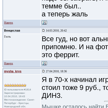
темме был..
а теперь жаль
Наверх
Венцеслав
14.03.2010, 20:42
Гость
Все гуд, но вот аль
припомню. И на фот
это феррит.
Наверх
mysha_krys
27.04.2010, 18:36
Я в 70-х начинал игр
стоил тоже 9 руб., 
ID пользователя #1814
Зарегистрирован:
ДИН3.
10.04.2010, 19:43
Местонахождение: Санкт-
Петербург - Крестцы,
Мышке осталось найти В
Новгородской обл.