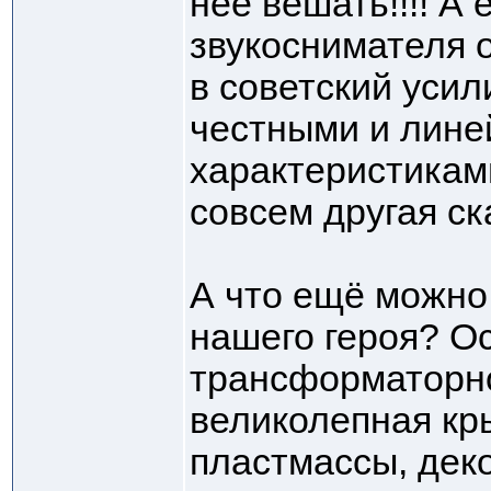
неё вешать!!!! А 
звукоснимателя 
в советский усил
честными и лин
характеристиками
совсем другая ска
А что ещё можно
нашего героя? О
трансформаторно
великолепная кр
пластмассы, дек