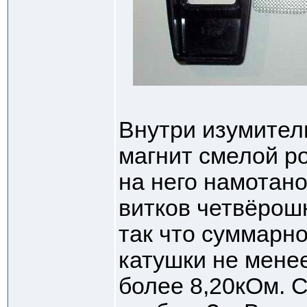
Внутри изумите
магнит смелой р
на него намотано
витков четвёрош
так что суммарн
катушки не менее
более 8,20кОм. С