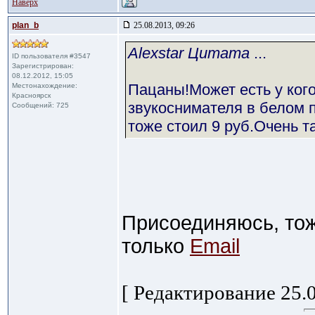
Наверх
plan_b
25.08.2013, 09:26
Alexstar Цитата
...
ID пользователя #3547
Зарегистрирован:
08.12.2012, 15:05
Пацаны!Может есть у кого
Местонахождение:
Красноярск
звукоснимателя в белом 
Сообщений: 725
тоже стоил 9 руб.Очень т
Присоединяюсь, тож
только
Email
[ Редактирование 25.0