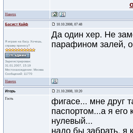
Наверх
Басист Кайф
10.10.2008, 07:48
Да один хер. Не зам
парафином залей, о
Я играю на басу. Хочешь,
справку принесу?
Зарегистрирован:
31.01.2007, 15:19
Местонахождение: Москва
Сообщений: 11770
Наверх
Игорь
21.10.2008, 10:20
Гость
фигасе... мне друг т
паспортом...а я его 
нулевый...
надо бы забрать, я 