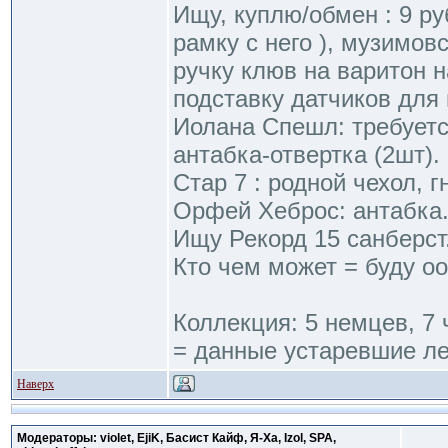
Ищу, куплю/обмен : 9 р
рамку с него ), музимов
ручку клюв на варитон 
подставку датчиков для 
Иолана Спешл: требуетс
антабка-отвертка (2шт).
Стар 7 : родной чехол, г
Орфей Хеброс: антабка
Ищу Рекорд 15 санберст
Кто чем может = буду оо
Коллекция: 5 немцев, 7 
= данные устаревшие ле
Наверх
Модераторы: violet, EjiK, Басист Кайф, Я-Ха, Izol, SPA,