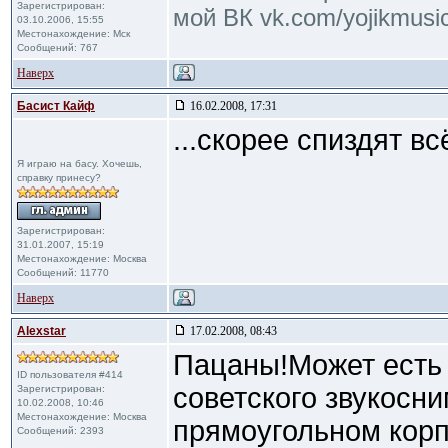
Зарегистрирован:
мой ВК vk.com/yojikmusi
03.10.2006, 15:55
Местонахождение: Мск
Сообщений: 767
Наверх
Басист Кайф
16.02.2008, 17:31
...скорее спиздят вс
Я играю на басу. Хочешь,
справку принесу?
Зарегистрирован:
31.01.2007, 15:19
Местонахождение: Москва
Сообщений: 11770
Наверх
Alexstar
17.02.2008, 08:43
Пацаны!Может есть 
ID пользователя #414
советского звукосн
Зарегистрирован:
10.02.2008, 10:46
Местонахождение: Москва
прямоугольном корп
Сообщений: 2393