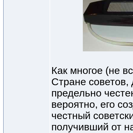
Как многое (не в
Стране советов,
предельно честен
вероятно, его со
честный советск
получивший от н