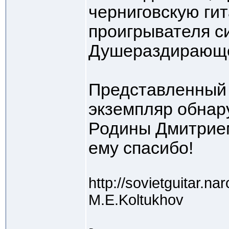
черниговскую ги
проигрывателя си
Душераздирающее
Представленный
экземпляр обнар
Родины Дмитрием
ему спасибо!
http://sovietguitar.na
M.E.Koltukhov