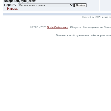
shlepakoff, byte_crow
Перейти:
Наверх
Powered by
e107 Forum S
© 2006 - 2026
SovietGuitars.com
- Общество Коллекционеров Совет
Техническое обслуживание сайта осуществл