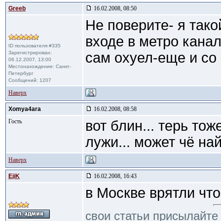
Greeb
16.02.2008, 08:50
Не поверите- я тако
входе в метро кана
ID пользователя #335
Зарегистрирован:
сам охуел-еще и со
06.12.2007, 13:00
Местонахождение: Санкт-
Петербург
Сообщений: 1207
Наверх
Xomya4ara
16.02.2008, 08:58
Гость
вот блин... терь то
лужи... может чё найд
Наверх
EjiK
16.02.2008, 16:43
в Москве врятли чт
свои статьи присылайте 