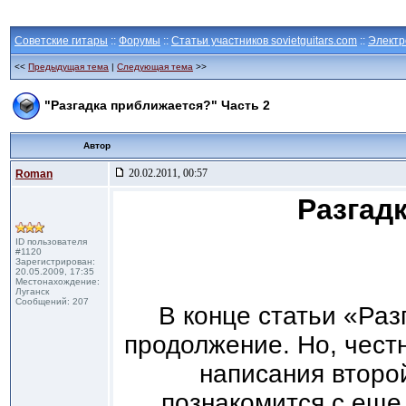
Советские гитары
::
Форумы
::
Статьи участников sovietguitars.com
::
Электр
<<
Предыдущая тема
|
Следующая тема
>>
"Разгадка приближается?" Часть 2
Автор
20.02.2011, 00:57
Roman
Разгад
ID пользователя
#1120
Зарегистрирован:
20.05.2009, 17:35
Местонахождение:
Луганск
Сообщений: 207
В конце статьи «Раз
продолжение. Но, честн
написания второ
познакомится с еще