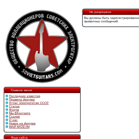
Не разрешено
Вы должны быть зарегистрированны
приватных сообщений.
Главное меню
Последние известия
Правила форума
Атлас электрогитар СССР
Статьи
Форум
Мы ВКонтакте
Ссылки
О нас
Новое на форуме
МАЙ МУZЕУМ
Язык сайта