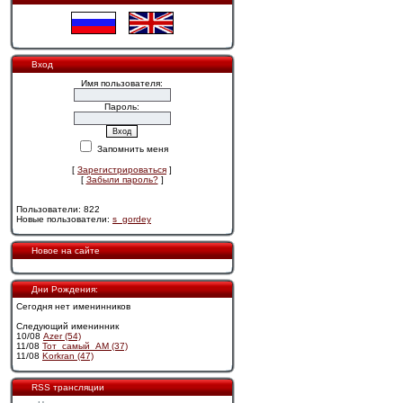
Вход
Имя пользователя:
Пароль:
Запомнить меня
[
Зарегистрироваться
]
[
Забыли пароль?
]
Пользователи: 822
Новые пользователи:
s_gordey
Новое на сайте
Дни Рождения:
Сегодня нет именинников
Следующий именинник
10/08
Azer (54)
11/08
Тот_самый_АМ (37)
11/08
Korkran (47)
RSS трансляции