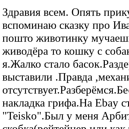
Здравия всем. Опять прик
вспоминаю сказку про Ив
пошто животинку мучаешь
живодёра то кошку с соба
я.Жалко стало басок.Разд
выставили .Правда ,механ
отсутствует.Разберёмся.Б
накладка грифа.На Ebay с
"Teisko".Был у меня Арби
скобка(рейтейнер,или как