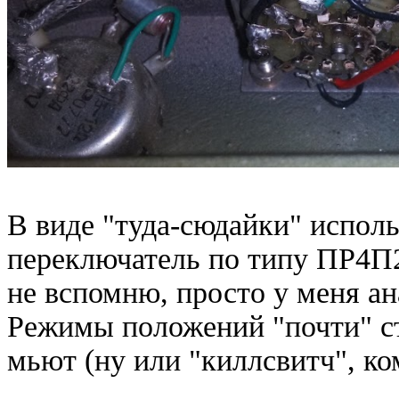
В виде "туда-сюдайки" испол
переключатель по типу ПР4П2
не вспомню, просто у меня а
Режимы положений "почти" ст
мьют (ну или "киллсвитч", ко