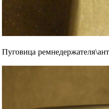
Пуговица ремнедержателя\ант