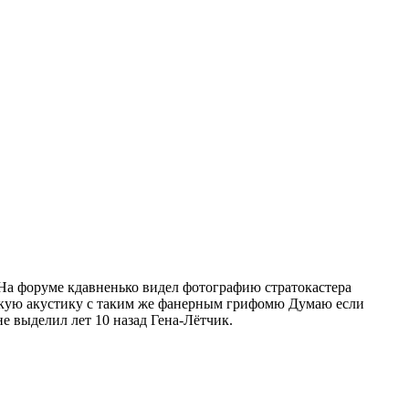
. На форуме кдавненько видел фотографию стратокастера
етскую акустику с таким же фанерным грифомю Думаю если
е выделил лет 10 назад Гена-Лётчик.