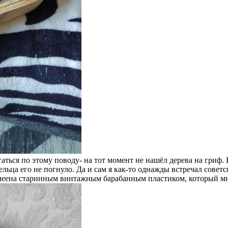
гаться по этому поводу- на тот момент не нашёл дерева на гриф
ельца его не погнуло. Да и сам я как-то однажды встречал сов
аклеена старинным винтажным барабанным пластиком, который мн