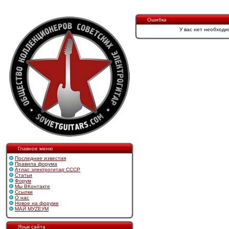
Ошибка
У вас нет необходи
Главное меню
Последние известия
Правила форума
Атлас электрогитар СССР
Статьи
Форум
Мы ВКонтакте
Ссылки
О нас
Новое на форуме
МАЙ МУZЕУМ
Язык сайта