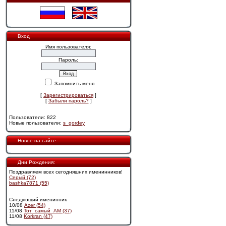
Вход
Имя пользователя:
Пароль:
Запомнить меня
[
Зарегистрироваться
]
[
Забыли пароль?
]
Пользователи: 822
Новые пользователи:
s_gordey
Новое на сайте
Дни Рождения:
Поздравляем всех сегодняшних именинников!
Cерый (72)
bashka7871 (55)
Следующий именинник
10/08
Azer (54)
11/08
Тот_самый_АМ (37)
11/08
Korkran (47)