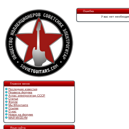
Ошибка
У вас нет необходи
Главное меню
Последние известия
Правила форума
Атлас электрогитар СССР
Статьи
Форум
Мы ВКонтакте
Ссылки
О нас
Новое на форуме
МАЙ МУZЕУМ
Язык сайта