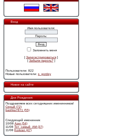
Вход
Имя пользователя:
Пароль:
Запомнить меня
[
Зарегистрироваться
]
[
Забыли пароль?
]
Пользователи: 822
Новые пользователи:
s_gordey
Новое на сайте
Дни Рождения:
Поздравляем всех сегодняшних именинников!
Cерый (72)
bashka7871 (55)
Следующий именинник
10/08
Azer (54)
11/08
Тот_самый_АМ (37)
11/08
Korkran (47)