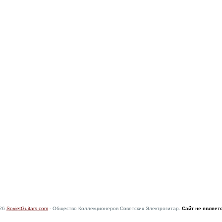
026
SovietGuitars.com
- Общество Коллекционеров Советских Электрогитар.
Сайт не являет