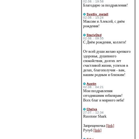
02.08. : 19:58
Благодарю за поздравления!
Svetliy_metall
02.08. : 15:24
Максим и Алексей, с днём
рождения!
StariyDed
02.08. : 09:55
С Днём рождения, коллеги!
От всей души желаю крепкого
здоровья, душевного
спокойствия, долгих лет
счастливой жизни, успехов в
делах, благополучия - вам,
вашим родным и близким!
Austin
02.08. : 04:21
Мои поздравления
сегодняшним юбилярам!
Всех благ и мирного неба!
Сhelya
27.07. : 12:34
Russtone Shark
Запрещеночка
[link]
Рутуб
[link]