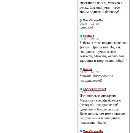
счастливой жизни, успехов в
делах, благополучия - тебе,
твоим родным и близким!
MaxVlasovRu
06.08. : 19:19
Спасибо!)
aelita85
05.08. : 22:20
Ребята, я тоже поздно зашел на
форум. Пропустил. Но, как
говорится, лучше позже...
Алексей, Максим, желаю вам
здоровья и творческих побед!!!
Austin
04.08. : 04:58
Михаил, благодарю за
поздравление!)
EbenezerDorset
03.08. : 18:32
Извиняюсь за опоздание...
Максиму (вчера)и Алексею
(сегодня) - поздравления!
Здоровья и бодрости духа!
Всем остальным именинникам -
поздравления и наилучшие
пожелания :thanks:
MaxVlasovRu