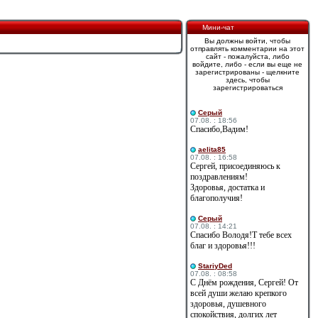
Мини-чат
Вы должны войти, чтобы
отправлять комментарии на этот
сайт - пожалуйста, либо
войдите, либо - если вы еще не
зарегистрированы - щелкните
здесь, чтобы
зарегистрироваться
Cерый
07.08. : 18:56
Спасибо,Вадим!
aelita85
07.08. : 16:58
Сергей, присоединяюсь к
поздравлениям!
Здоровья, достатка и
благополучия!
Cерый
07.08. : 14:21
Спасибо Володя!Т тебе всех
благ и здоровья!!!
StariyDed
07.08. : 08:58
С Днём рождения, Сергей! От
всей души желаю крепкого
здоровья, душевного
спокойствия, долгих лет