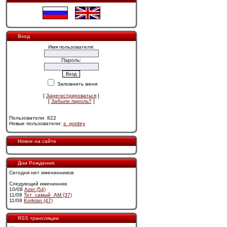
Вход
Имя пользователя:
Пароль:
Запомнить меня
[
Зарегистрироваться
]
[
Забыли пароль?
]
Пользователи: 822
Новые пользователи:
s_gordey
Новое на сайте
Дни Рождения:
Сегодня нет именинников
Следующий именинник
10/08
Azer (54)
11/08
Тот_самый_АМ (37)
11/08
Korkran (47)
RSS трансляции