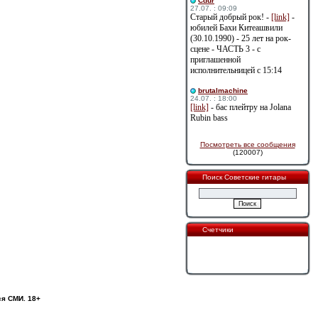
Cdur
27.07. : 09:09
Старый добрый рок! -
[link]
-
юбилей Бахи Китеашвили
(30.10.1990) - 25 лет на рок-
сцене - ЧАСТЬ 3 - с
приглашенной
исполнительницей с 15:14
brutalmachine
24.07. : 18:00
[link]
- бас плейтру на Jolana
Rubin bass
Посмотреть все сообщения
(120007)
Поиск Советские гитары
Счетчики
ся СМИ. 18+