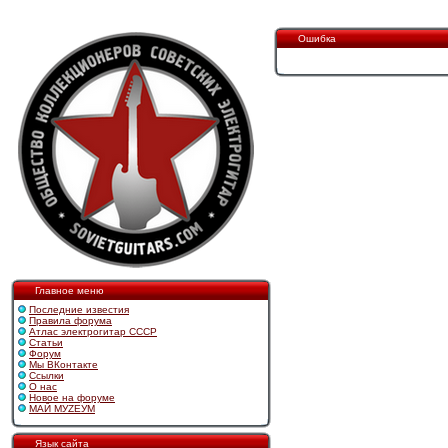
Ошибка
Главное меню
Последние известия
Правила форума
Атлас электрогитар СССР
Статьи
Форум
Мы ВКонтакте
Ссылки
О нас
Новое на форуме
МАЙ МУZЕУМ
Язык сайта