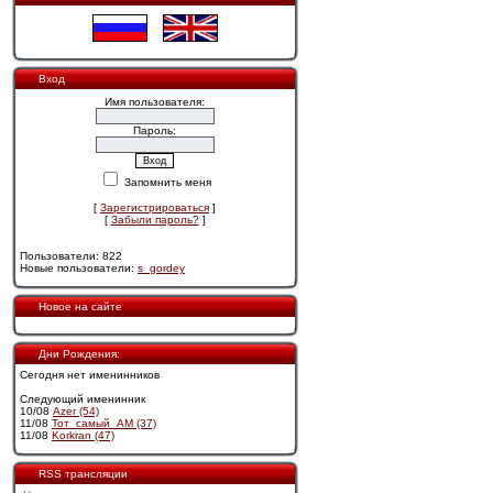
Вход
Имя пользователя:
Пароль:
Запомнить меня
[
Зарегистрироваться
]
[
Забыли пароль?
]
Пользователи: 822
Новые пользователи:
s_gordey
Новое на сайте
Дни Рождения:
Сегодня нет именинников
Следующий именинник
10/08
Azer (54)
11/08
Тот_самый_АМ (37)
11/08
Korkran (47)
RSS трансляции