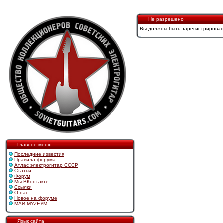
Не разрешено
Вы должны быть зарегистрирован
Главное меню
Последние известия
Правила форума
Атлас электрогитар СССР
Статьи
Форум
Мы ВКонтакте
Ссылки
О нас
Новое на форуме
МАЙ МУZЕУМ
Язык сайта