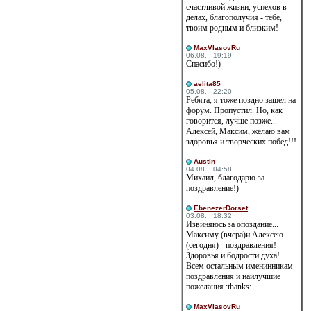
счастливой жизни, успехов в
делах, благополучия - тебе,
твоим родным и близким!
MaxVlasovRu
06.08. : 19:19
Спасибо!)
aelita85
05.08. : 22:20
Ребята, я тоже поздно зашел на
форум. Пропустил. Но, как
говорится, лучше позже...
Алексей, Максим, желаю вам
здоровья и творческих побед!!!
Austin
04.08. : 04:58
Михаил, благодарю за
поздравление!)
EbenezerDorset
03.08. : 18:32
Извиняюсь за опоздание...
Максиму (вчера)и Алексею
(сегодня) - поздравления!
Здоровья и бодрости духа!
Всем остальным именинникам -
поздравления и наилучшие
пожелания :thanks:
MaxVlasovRu