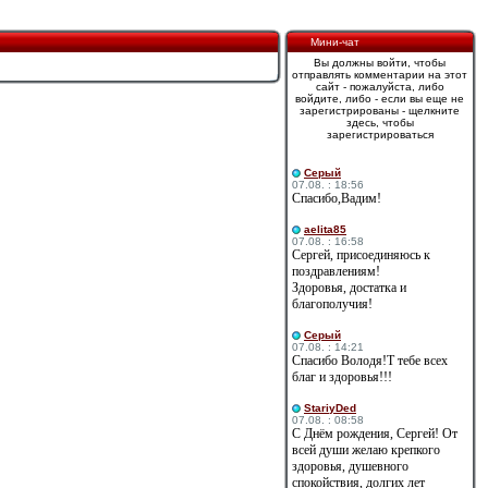
Мини-чат
Вы должны войти, чтобы
отправлять комментарии на этот
сайт - пожалуйста, либо
войдите, либо - если вы еще не
зарегистрированы - щелкните
здесь, чтобы
зарегистрироваться
Cерый
07.08. : 18:56
Спасибо,Вадим!
aelita85
07.08. : 16:58
Сергей, присоединяюсь к
поздравлениям!
Здоровья, достатка и
благополучия!
Cерый
07.08. : 14:21
Спасибо Володя!Т тебе всех
благ и здоровья!!!
StariyDed
07.08. : 08:58
С Днём рождения, Сергей! От
всей души желаю крепкого
здоровья, душевного
спокойствия, долгих лет