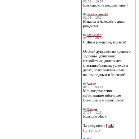
02.08. : 19:58
Благодарю за поздравления!
Svetliy_metall
02.08. : 15:24
Максим и Алексей, с днём
рождения!
StariyDed
02.08. : 09:55
С Днём рождения, коллеги!
От всей души желаю крепкого
здоровья, душевного
спокойствия, долгих лет
счастливой жизни, успехов в
делах, благополучия - вам,
вашим родным и близким!
Austin
02.08. : 04:21
Мои поздравления
сегодняшним юбилярам!
Всех благ и мирного неба!
Сhelya
27.07. : 12:34
Russtone Shark
Запрещеночка
[link]
Рутуб
[link]