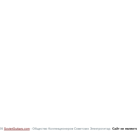
026
SovietGuitars.com
- Общество Коллекционеров Советских Электрогитар.
Сайт не являет