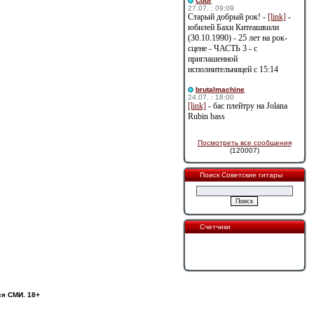
Cdur
27.07. : 09:09
Старый добрый рок! -
[link]
-
юбилей Бахи Китеашвили
(30.10.1990) - 25 лет на рок-
сцене - ЧАСТЬ 3 - с
приглашенной
исполнительницей с 15:14
brutalmachine
24.07. : 18:00
[link]
- бас плейтру на Jolana
Rubin bass
Посмотреть все сообщения
(120007)
Поиск Советские гитары
Счетчики
ся СМИ. 18+