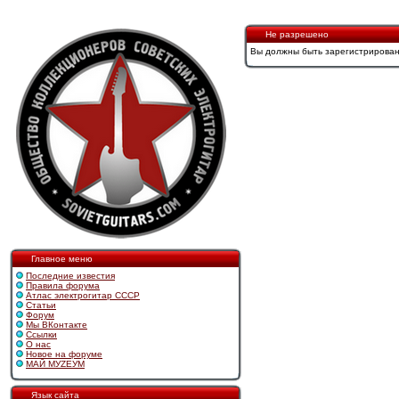
Не разрешено
Вы должны быть зарегистрирован
Главное меню
Последние известия
Правила форума
Атлас электрогитар СССР
Статьи
Форум
Мы ВКонтакте
Ссылки
О нас
Новое на форуме
МАЙ МУZЕУМ
Язык сайта