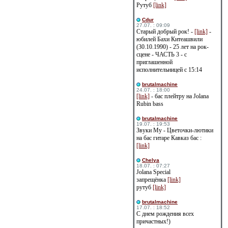
Рутуб
[link]
Cdur
27.07. : 09:09
Старый добрый рок! -
[link]
-
юбилей Бахи Китеашвили
(30.10.1990) - 25 лет на рок-
сцене - ЧАСТЬ 3 - с
приглашенной
исполнительницей с 15:14
brutalmachine
24.07. : 18:00
[link]
- бас плейтру на Jolana
Rubin bass
brutalmachine
19.07. : 19:53
Звуки Му - Цветочки-лютики
на бас гитаре Кавказ бас :
[link]
Сhelya
18.07. : 07:27
Jolana Special
запрещёнка
[link]
рутуб
[link]
brutalmachine
17.07. : 18:52
С днем рождения всех
причастных!)