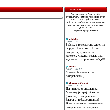
Мини-чат
Вы должны войти, чтобы
отправлять комментарии на этот
сайт - пожалуйста, либо
войдите, либо - если вы еще не
зарегистрированы - щелкните
здесь, чтобы
зарегистрироваться
aelita85
05.08. : 22:20
Ребята, я тоже поздно зашел на
форум. Пропустил. Но, как
говорится, лучше позже...
Алексей, Максим, желаю вам
здоровья и творческих побед!!!
Austin
04.08. : 04:58
Михаил, благодарю за
поздравление!)
EbenezerDorset
03.08. : 18:32
Извиняюсь за опоздание...
Максиму (вчера)и Алексею
(сегодня) - поздравления!
Здоровья и бодрости духа!
Всем остальным именинникам -
поздравления и наилучшие