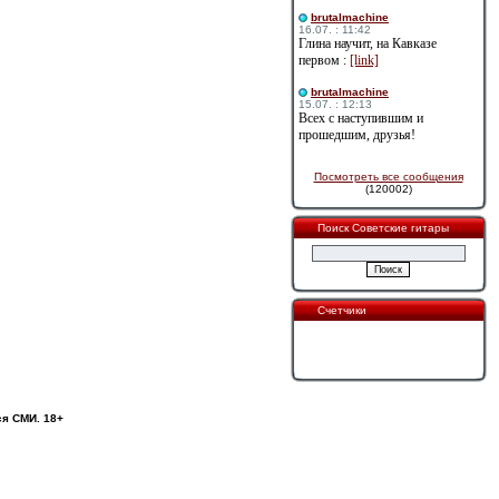
brutalmachine
16.07. : 11:42
Глина научит, на Кавказе
первом :
[link]
brutalmachine
15.07. : 12:13
Всех с наступившим и
прошедшим, друзья!
Посмотреть все сообщения
(120002)
Поиск Советские гитары
Счетчики
ся СМИ. 18+