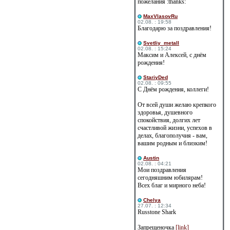
пожелания :thanks:
MaxVlasovRu
02.08. : 19:58
Благодарю за поздравления!
Svetliy_metall
02.08. : 15:24
Максим и Алексей, с днём
рождения!
StariyDed
02.08. : 09:55
С Днём рождения, коллеги!
От всей души желаю крепкого
здоровья, душевного
спокойствия, долгих лет
счастливой жизни, успехов в
делах, благополучия - вам,
вашим родным и близким!
Austin
02.08. : 04:21
Мои поздравления
сегодняшним юбилярам!
Всех благ и мирного неба!
Сhelya
27.07. : 12:34
Russtone Shark
Запрещеночка
[link]