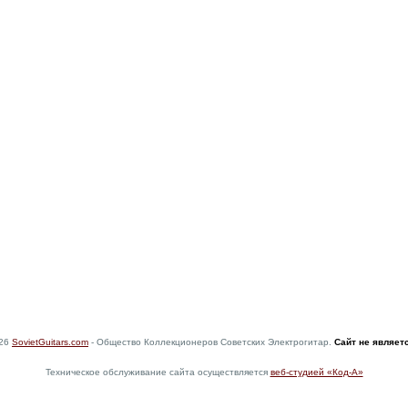
026
SovietGuitars.com
- Общество Коллекционеров Советских Электрогитар.
Сайт не являет
Техническое обслуживание сайта осуществляется
веб-студией «Код-А»