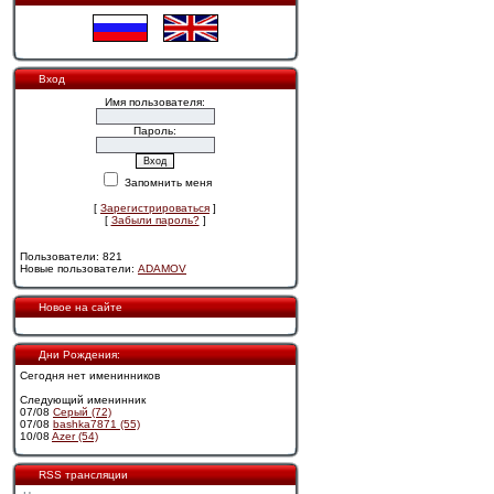
Вход
Имя пользователя:
Пароль:
Запомнить меня
[
Зарегистрироваться
]
[
Забыли пароль?
]
Пользователи: 821
Новые пользователи:
ADAMOV
Новое на сайте
Дни Рождения:
Сегодня нет именинников
Следующий именинник
07/08
Cерый (72)
07/08
bashka7871 (55)
10/08
Azer (54)
RSS трансляции