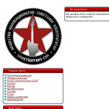
Не разрешено
Вы должны быть зарегистрированны
приватных сообщений.
Главное меню
Последние известия
Правила форума
Атлас электрогитар СССР
Статьи
Форум
Мы ВКонтакте
Ссылки
О нас
Новое на форуме
МАЙ МУZЕУМ
Язык сайта