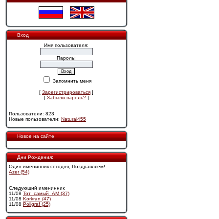
Вход
Имя пользователя:
Пароль:
Запомнить меня
[
Зарегистрироваться
]
[
Забыли пароль?
]
Пользователи: 823
Новые пользователи:
Natural455
Новое на сайте
Дни Рождения:
Один именинник сегодня, Поздравляем!
Azer (54)
Следующий именинник
11/08
Тот_самый_АМ (37)
11/08
Korkran (47)
11/08
Poligraf (25)