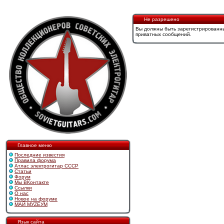
Не разрешено
Вы должны быть зарегистрированны
приватных сообщений.
Главное меню
Последние известия
Правила форума
Атлас электрогитар СССР
Статьи
Форум
Мы ВКонтакте
Ссылки
О нас
Новое на форуме
МАЙ МУZЕУМ
Язык сайта