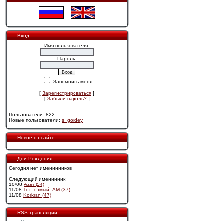
Вход
Имя пользователя:
Пароль:
Запомнить меня
[
Зарегистрироваться
]
[
Забыли пароль?
]
Пользователи: 822
Новые пользователи:
s_gordey
Новое на сайте
Дни Рождения:
Сегодня нет именинников
Следующий именинник
10/08
Azer (54)
11/08
Тот_самый_АМ (37)
11/08
Korkran (47)
RSS трансляции