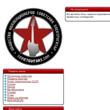
Не разрешено
Вы должны быть зарегистрированны
приватных сообщений.
Главное меню
Последние известия
Правила форума
Атлас электрогитар СССР
Статьи
Форум
Мы ВКонтакте
Ссылки
О нас
Новое на форуме
МАЙ МУZЕУМ
Язык сайта