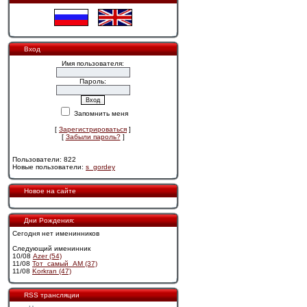
Вход
Имя пользователя:
Пароль:
Запомнить меня
[
Зарегистрироваться
]
[
Забыли пароль?
]
Пользователи: 822
Новые пользователи:
s_gordey
Новое на сайте
Дни Рождения:
Сегодня нет именинников
Следующий именинник
10/08
Azer (54)
11/08
Тот_самый_АМ (37)
11/08
Korkran (47)
RSS трансляции