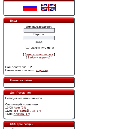
Вход
Имя пользователя:
Пароль:
Запомнить меня
[
Зарегистрироваться
]
[
Забыли пароль?
]
Пользователи: 822
Новые пользователи:
s_gordey
Новое на сайте
Дни Рождения:
Сегодня нет именинников
Следующий именинник
10/08
Azer (54)
11/08
Тот_самый_АМ (37)
11/08
Korkran (47)
RSS трансляции