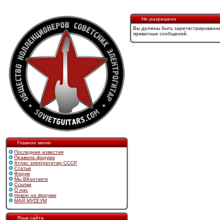
Не разрешено
Вы должны быть зарегистрированны
приватных сообщений.
Главное меню
Последние известия
Правила форума
Атлас электрогитар СССР
Статьи
Форум
Мы ВКонтакте
Ссылки
О нас
Новое на форуме
МАЙ МУZЕУМ
Язык сайта