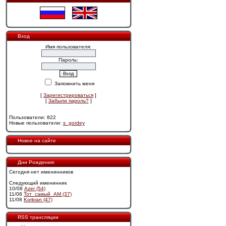
Вход
Имя пользователя:
Пароль:
Запомнить меня
[
Зарегистрироваться
]
[
Забыли пароль?
]
Пользователи: 822
Новые пользователи:
s_gordey
Новое на сайте
Дни Рождения:
Сегодня нет именинников
Следующий именинник
10/08
Azer (54)
11/08
Тот_самый_АМ (37)
11/08
Korkran (47)
RSS трансляции