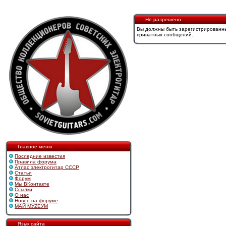
Не разрешено
Вы должны быть зарегистрированны
приватных сообщений.
Главное меню
Последние известия
Правила форума
Атлас электрогитар СССР
Статьи
Форум
Мы ВКонтакте
Ссылки
О нас
Новое на форуме
МАЙ МУZЕУМ
Язык сайта