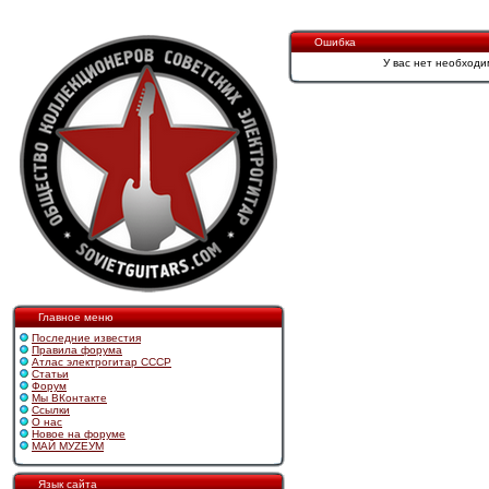
Ошибка
У вас нет необходи
Главное меню
Последние известия
Правила форума
Атлас электрогитар СССР
Статьи
Форум
Мы ВКонтакте
Ссылки
О нас
Новое на форуме
МАЙ МУZЕУМ
Язык сайта