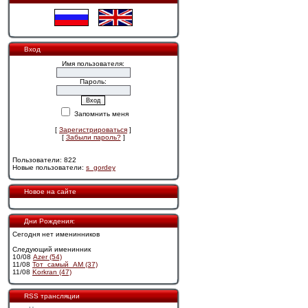
Вход
Имя пользователя:
Пароль:
Запомнить меня
[
Зарегистрироваться
]
[
Забыли пароль?
]
Пользователи: 822
Новые пользователи:
s_gordey
Новое на сайте
Дни Рождения:
Сегодня нет именинников
Следующий именинник
10/08
Azer (54)
11/08
Тот_самый_АМ (37)
11/08
Korkran (47)
RSS трансляции