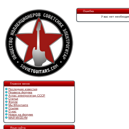
Ошибка
У вас нет необходи
Главное меню
Последние известия
Правила форума
Атлас электрогитар СССР
Статьи
Форум
Мы ВКонтакте
Ссылки
О нас
Новое на форуме
МАЙ МУZЕУМ
Язык сайта