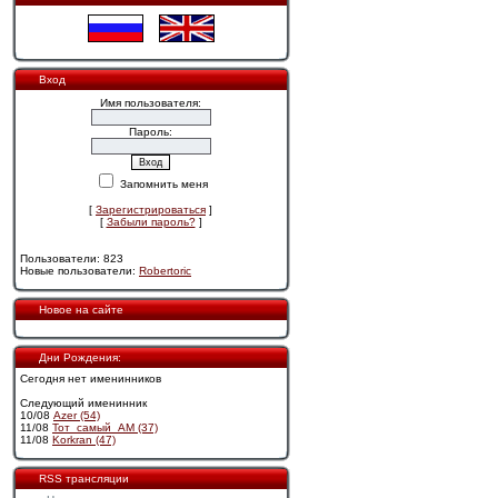
Вход
Имя пользователя:
Пароль:
Запомнить меня
[
Зарегистрироваться
]
[
Забыли пароль?
]
Пользователи: 823
Новые пользователи:
Robertoric
Новое на сайте
Дни Рождения:
Сегодня нет именинников
Следующий именинник
10/08
Azer (54)
11/08
Тот_самый_АМ (37)
11/08
Korkran (47)
RSS трансляции