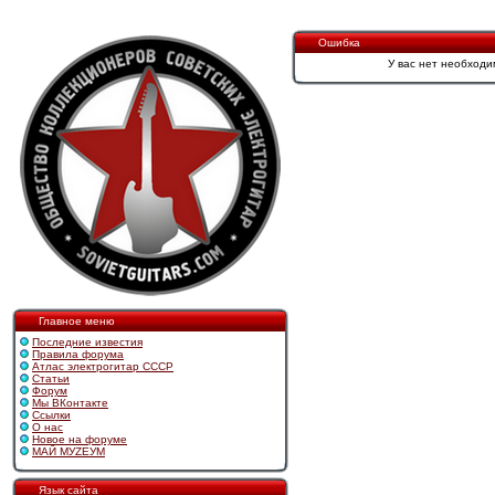
Ошибка
У вас нет необходи
Главное меню
Последние известия
Правила форума
Атлас электрогитар СССР
Статьи
Форум
Мы ВКонтакте
Ссылки
О нас
Новое на форуме
МАЙ МУZЕУМ
Язык сайта