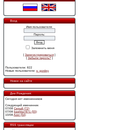
Вход
Имя пользователя:
Пароль:
Запомнить меня
[
Зарегистрироваться
]
[
Забыли пароль?
]
Пользователи: 822
Новые пользователи:
s_gordey
Новое на сайте
Дни Рождения:
Сегодня нет именинников
Следующий именинник
07/08
Cерый (72)
07/08
bashka7871 (55)
10/08
Azer (54)
RSS трансляции