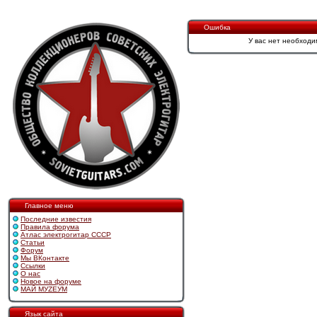
Ошибка
У вас нет необходи
Главное меню
Последние известия
Правила форума
Атлас электрогитар СССР
Статьи
Форум
Мы ВКонтакте
Ссылки
О нас
Новое на форуме
МАЙ МУZЕУМ
Язык сайта