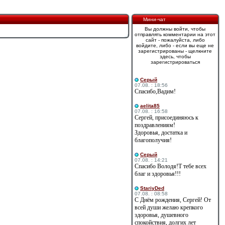
Мини-чат
Вы должны войти, чтобы
отправлять комментарии на этот
сайт - пожалуйста, либо
войдите, либо - если вы еще не
зарегистрированы - щелкните
здесь, чтобы
зарегистрироваться
Cерый
07.08. : 18:56
Спасибо,Вадим!
aelita85
07.08. : 16:58
Сергей, присоединяюсь к
поздравлениям!
Здоровья, достатка и
благополучия!
Cерый
07.08. : 14:21
Спасибо Володя!Т тебе всех
благ и здоровья!!!
StariyDed
07.08. : 08:58
С Днём рождения, Сергей! От
всей души желаю крепкого
здоровья, душевного
спокойствия, долгих лет