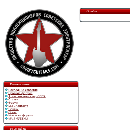
Ошибка
Главное меню
Последние известия
Правила форума
Атлас электрогитар СССР
Статьи
Форум
Мы ВКонтакте
Ссылки
О нас
Новое на форуме
МАЙ МУZЕУМ
Язык сайта