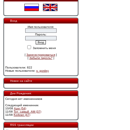
Вход
Имя пользователя:
Пароль:
Запомнить меня
[
Зарегистрироваться
]
[
Забыли пароль?
]
Пользователи: 822
Новые пользователи:
s_gordey
Новое на сайте
Дни Рождения:
Сегодня нет именинников
Следующий именинник
10/08
Azer (54)
11/08
Тот_самый_АМ (37)
11/08
Korkran (47)
RSS трансляции