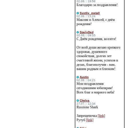
02.08. : 19:58
Благодарю за поздравления!
Svetliy_metall
02.08. : 15:24
Максим и Алексей, с днём
рождения!
StariyDed
02.08. : 09:55
С Днём рождения, коллеги!
От всей души желаю крепкого
здоровья, душевного
спокойствия, долгих лет
счастливой жизни, успехов в
делах, благополучия - вам,
вашим родным и близким!
Austin
02.08. : 04:21
Мои поздравления
сегодняшним юбилярам!
Всех благ и мирного неба!
Сhelya
27.07. : 12:34
Russtone Shark
Запрещеночка
[link]
Рутуб
[link]