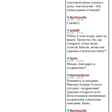
счастливой жизни, успехов в
делах, благополучия - тебе,
твоим родным и близким!
MaxVlasovRu
06.08. : 19:19
Спасибо!)
aelita85
05.08. : 22:20
Ребята, я тоже поздно зашел на
форум. Пропустил. Но, как
говорится, лучше позже...
Алексей, Максим, желаю вам
здоровья и творческих побед!!!
Austin
04.08. : 04:58
Михаил, благодарю за
поздравление!)
EbenezerDorset
03.08. : 18:32
Извиняюсь за опоздание...
Максиму (вчера)и Алексею
(сегодня) - поздравления!
Здоровья и бодрости духа!
Всем остальным именинникам -
поздравления и наилучшие
пожелания :thanks:
MaxVlasovRu