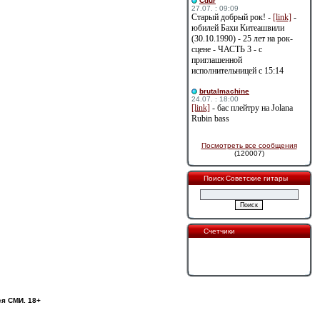
Cdur
27.07. : 09:09
Старый добрый рок! -
[link]
-
юбилей Бахи Китеашвили
(30.10.1990) - 25 лет на рок-
сцене - ЧАСТЬ 3 - с
приглашенной
исполнительницей с 15:14
brutalmachine
24.07. : 18:00
[link]
- бас плейтру на Jolana
Rubin bass
Посмотреть все сообщения
(120007)
Поиск Советские гитары
Счетчики
ся СМИ. 18+