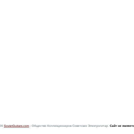
026
SovietGuitars.com
- Общество Коллекционеров Советских Электрогитар.
Сайт не являет