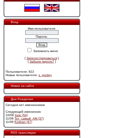
Вход
Имя пользователя:
Пароль:
Запомнить меня
[
Зарегистрироваться
]
[
Забыли пароль?
]
Пользователи: 822
Новые пользователи:
s_gordey
Новое на сайте
Дни Рождения:
Сегодня нет именинников
Следующий именинник
10/08
Azer (54)
11/08
Тот_самый_АМ (37)
11/08
Korkran (47)
RSS трансляции