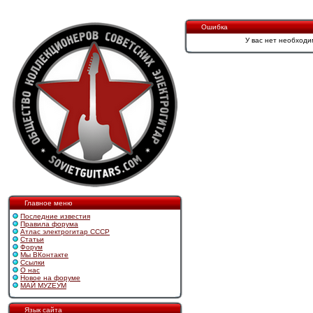
Ошибка
У вас нет необходи
Главное меню
Последние известия
Правила форума
Атлас электрогитар СССР
Статьи
Форум
Мы ВКонтакте
Ссылки
О нас
Новое на форуме
МАЙ МУZЕУМ
Язык сайта